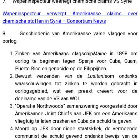
7. Wapeninspecteur weerlegt chemische claims VS Syrië
Wapeninspecteur verwerpt Amerikaanse claims over
chemische stoffen in Syrië – Consortium News
8. Geschiedenis van Amerikaanse valse vlaggen voor
oorlog:
Zinken van Amerikaans slagschip
Maine
in 1898 om
oorlog te beginnen tegen Spanje voor Cuba, Guam,
Puerto Rico en genocide op de Filippijnen.
Bewust verzenden van de
Lusitania
om ondanks
waarschuwingen tot zinken te worden gebracht in
oorlogsgebied, wat een preext creëert voor de
deelname van de VS aan WOI.
"Operatie Northwoods" samenzwering voorgesteld door
Amerikaanse Joint Chiefs aan JFK om een ​​Amerikaans
vliegtuig te laten crashen en Cuba de schuld te geven.
Moord op JFK door diepe staatskliek, de vermeende
communist de schuld gevend ondanks bewijs van de