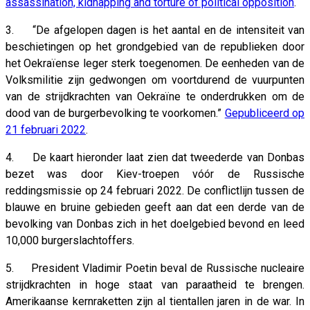
assassination, kidnapping and torture of political opposition
.
3. “De afgelopen dagen is het aantal en de intensiteit van
beschietingen op het grondgebied van de republieken door
het Oekraïense leger sterk toegenomen. De eenheden van de
Volksmilitie zijn gedwongen om voortdurend de vuurpunten
van de strijdkrachten van Oekraïne te onderdrukken om de
dood van de burgerbevolking te voorkomen.”
Gepubliceerd op
21 februari 2022
.
4. De kaart hieronder laat zien dat tweederde van Donbas
bezet was door Kiev-troepen vóór de Russische
reddingsmissie op 24 februari 2022. De conflictlijn tussen de
blauwe en bruine gebieden geeft aan dat een derde van de
bevolking van Donbas zich in het doelgebied bevond en leed
10,000 burgerslachtoffers.
5. President Vladimir Poetin beval de Russische nucleaire
strijdkrachten in hoge staat van paraatheid te brengen.
Amerikaanse kernraketten zijn al tientallen jaren in de war. In