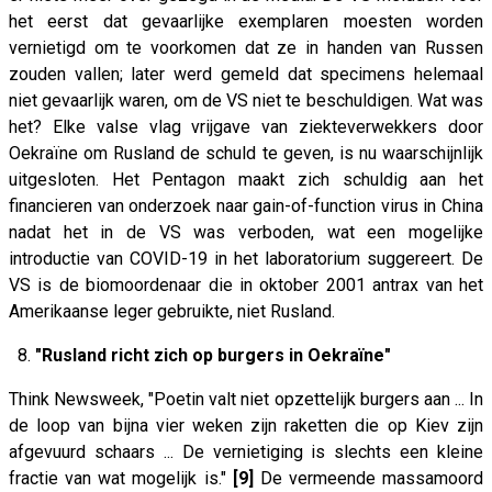
het eerst dat gevaarlijke exemplaren moesten worden
vernietigd om te voorkomen dat ze in handen van Russen
zouden vallen; later werd gemeld dat specimens helemaal
niet gevaarlijk waren, om de VS niet te beschuldigen. Wat was
het? Elke valse vlag vrijgave van ziekteverwekkers door
Oekraïne om Rusland de schuld te geven, is nu waarschijnlijk
uitgesloten. Het Pentagon maakt zich schuldig aan het
financieren van onderzoek naar gain-of-function virus in China
nadat het in de VS was verboden, wat een mogelijke
introductie van COVID-19 in het laboratorium suggereert. De
VS is de biomoordenaar die in oktober 2001 antrax van het
Amerikaanse leger gebruikte, niet Rusland.
8.
"Rusland richt zich op burgers in Oekraïne"
Think Newsweek, "Poetin valt niet opzettelijk burgers aan ... In
de loop van bijna vier weken zijn raketten die op Kiev zijn
afgevuurd schaars ... De vernietiging is slechts een kleine
fractie van wat mogelijk is."
[9]
De vermeende massamoord