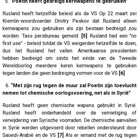
5.
“Poetin heeft gedreigd kernwapens te gebruiken”
Rusland heeft hetzelfde beleid als de VS Op 22 maart zei
Kremlin-woordvoerder Dmitry Peskov dat Rusland alleen
kernwapens zou gebruiken als zijn bestaan ​​bedreigd zou
worden. Tass persbureau gemeld.
[5]
Rusland had een "no
first use" - beleid totdat de VS weigerden hetzelfde te doen,
dus liet Rusland het vallen. Amerikaanse presidenten
hebben bedreigd om sinds het einde van de Tweede
Wereldoorlog meerdere keren kernwapens te gebruiken
tegen landen die geen bedreiging vormen voor de VS
[6]
6.
“Met zijn rug tegen de muur zal Poetin zijn toevlucht
nemen tot chemische oorlogsvoering, net als in Syrië"
Rusland heeft geen chemische wapens gebruikt in Syrië.
Rusland heeft onderhandeld over de vernietiging of
verwijdering van Syrische voorraden. De chemische aanvallen
in Syrië werden uitgevoerd door rebellen ondersteund door
Saoedi-Arabië en de VS
[7]
Als er iemand met de rug tegen