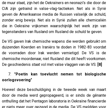
de muur staat, zijn het de Oekraïners en neonazi's die door de
CIA zijn getraind in valse-vlag-tactieken. Net als in Syrië
geven de Amerikaanse media de Russen valselijk de schuld,
zonder enig bewijs. Net als in Syrië zullen alle chemicaliën
die in Oekraïne vrijkomen waarschijnlijk het werk zijn van
tegenstanders van Rusland om Rusland de schuld te geven.
De VS gaven Irak chemische wapens die werden gebruikt om
duizenden Koerden en Iraniërs te doden in 1982-83 voordat
de voorraden door Irak werden vernietigd. De VS is de
chemische moordenaar, niet Rusland die dit heeft voorkomen.
De geschiedenis staat vol met valse vlaggen van de VS.
[8]
7.
"Poetin kan toevlucht nemen tot biologische
oorlogsvoering"
Hoewel deze beschuldiging in de tweede week van maart
door de media werd gepropageerd, is er sinds de gênante
onthulling dat het Pentagon laboratoria in Oekraïne financierde
er niets meer over gezegd in de media. De VS meldden voor