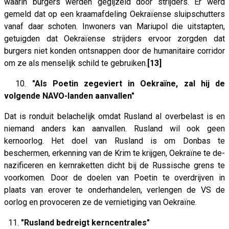
waarin burgers werden gegijzeld door strijders. Er werd
gemeld dat op een kraamafdeling Oekraïense sluipschutters
vanaf daar schoten. Inwoners van Mariupol die uitstapten,
getuigden dat Oekraïense strijders ervoor zorgden dat
burgers niet konden ontsnappen door de humanitaire corridor
om ze als menselijk schild te gebruiken.
[13]
10.
"Als Poetin zegeviert in Oekraïne, zal hij de
volgende NAVO-landen aanvallen"
Dat is ronduit belachelijk omdat Rusland al overbelast is en
niemand anders kan aanvallen. Rusland wil ook geen
kernoorlog. Het doel van Rusland is om Donbas te
beschermen, erkenning van de Krim te krijgen, Oekraïne te de-
nazificeren en kernraketten dicht bij de Russische grens te
voorkomen. Door de doelen van Poetin te overdrijven in
plaats van erover te onderhandelen, verlengen de VS de
oorlog en provoceren ze de vernietiging van Oekraïne.
11.
"Rusland bedreigt kerncentrales"