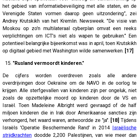
het gebied van informatiebeveiliging met alle staten, en de
Verenigde Staten vormen daarop geen uitzondering”, zei
Andrey Krutskikh van het Kremlin. Newsweek. "De visie van
Moskou op zo'n multilateraal cyberplan omvat een reeks
verplichtingen om ICT's niet als wapen te gebruiken." Een
potentieel belangrijke bijeenkomst was in april, toen Krutskikh
op digitaal gebied met Washington wilde samenwerken.
[17]
15.
"Rusland vermoordt kinderen."
De cijfers worden overdreven zoals alle andere
overdrijvingen door Oekraïne om de NAVO in de oorlog te
krijgen. Alle sterfgevallen van kinderen zijn per ongeluk, niet
zoals de opzettelijke moord op kinderen door de VS en
Israël. Toen Madeleine Albright werd gevraagd of de half
miljoen kinderen die in Irak door Amerikaanse sancties zijn
verhongerd, het waard waren, antwoordde ze "ja".
[18]
Tijdens
Israëls 'Operatie Beschermende Rand' in 2014
Israëlische
strijdkrachten
doodde 2,200 Palestijnen, van wie meer dan