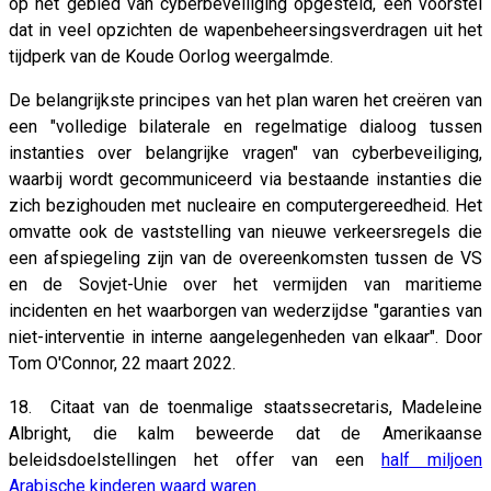
op het gebied van cyberbeveiliging opgesteld, een voorstel
dat in veel opzichten de wapenbeheersingsverdragen uit het
tijdperk van de Koude Oorlog weergalmde.
De belangrijkste principes van het plan waren het creëren van
een "volledige bilaterale en regelmatige dialoog tussen
instanties over belangrijke vragen" van cyberbeveiliging,
waarbij wordt gecommuniceerd via bestaande instanties die
zich bezighouden met nucleaire en computergereedheid. Het
omvatte ook de vaststelling van nieuwe verkeersregels die
een afspiegeling zijn van de overeenkomsten tussen de VS
en de Sovjet-Unie over het vermijden van maritieme
incidenten en het waarborgen van wederzijdse "garanties van
niet-interventie in interne aangelegenheden van elkaar". Door
Tom O'Connor, 22 maart 2022.
18. Citaat van de toenmalige staatssecretaris, Madeleine
Albright, die kalm beweerde dat de Amerikaanse
beleidsdoelstellingen het offer van een
half miljoen
Arabische kinderen waard waren
.