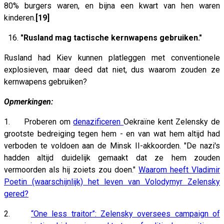
80% burgers waren, en bijna een kwart van hen waren
kinderen.
[19]
16.
"Rusland mag tactische kernwapens gebruiken."
Rusland had Kiev kunnen platleggen met conventionele
explosieven, maar deed dat niet, dus waarom zouden ze
kernwapens gebruiken?
Opmerkingen:
1. Proberen om
denazificeren
Oekraïne kent Zelensky de
grootste bedreiging tegen hem - en van wat hem altijd had
verboden te voldoen aan de Minsk II-akkoorden. "De nazi's
hadden altijd duidelijk gemaakt dat ze hem zouden
vermoorden als hij zoiets zou doen."
Waarom heeft Vladimir
Poetin (waarschijnlijk) het leven van Volodymyr Zelensky
gered?
2.
“One less traitor”: Zelensky oversees campaign of