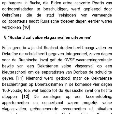
op burgers in Bucha, die Biden ertoe aanzette Poetin van
oorlogsmisdaden te beschuldigen, werd gepleegd door
Oekraïners die de stad 'reinigden' van vermeende
collaborateurs nadat Russische troepen dagen eerder waren
vertrokken.
[10]
9.
"Rusland zal valse vlagaanvallen uitvoeren"
Er is geen bewijs dat Rusland doelen heeft aangevallen en
Oekraïne de schuld heeft gegeven. Integendeel, zeven dagen
voor de Russische inval gaf de OVSE-waarnemingsmissie
bewijs van een Oekraïense valse vlagaanval op een
kleuterschool om de separatisten van Donbas de schuld te
geven.
[11]
Niemand werd gedood, maar de Oekraïense
beschietingen op Donetsk namen in de komende vier dagen
100-voudig toe, wat leidde tot de Russische inval om het te
stoppen.
[12]
De aanslagen op een kraamafdeling,
appartementen en concertzaal waren mogelijk valse
vlagaanvallen, geënsceneerde evenementen of situaties