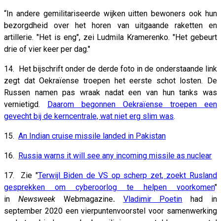
“In andere gemilitariseerde wijken uitten bewoners ook hun
bezorgdheid over het horen van uitgaande raketten en
artillerie. "Het is eng", zei Ludmila Kramerenko. "Het gebeurt
drie of vier keer per dag."
14. Het bijschrift onder de derde foto in de onderstaande link
zegt dat Oekraïense troepen het eerste schot losten. De
Russen namen pas wraak nadat een van hun tanks was
vernietigd.
Daarom begonnen Oekraïense troepen een
gevecht bij de kerncentrale, wat niet erg slim was
.
15.
An Indian cruise missile landed in Pakistan
16.
Russia warns it will see any incoming missile as nuclear
17. Zie "
Terwijl Biden de VS op scherp zet, zoekt Rusland
gesprekken om cyberoorlog te helpen voorkomen
"
in
Newsweek
Webmagazine
.
Vladimir Poetin
had in
september 2020 een vierpuntenvoorstel voor samenwerking