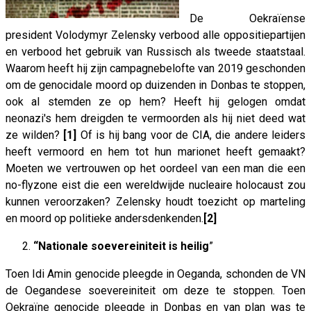
De Oekraïense
president Volodymyr Zelensky verbood alle oppositiepartijen
en verbood het gebruik van Russisch als tweede staatstaal.
Waarom heeft hij zijn campagnebelofte van 2019 geschonden
om de genocidale moord op duizenden in Donbas te stoppen,
ook al stemden ze op hem? Heeft hij gelogen omdat
neonazi's hem dreigden te vermoorden als hij niet deed wat
ze wilden?
[1]
Of is hij bang voor de CIA, die andere leiders
heeft vermoord en hem tot hun marionet heeft gemaakt?
Moeten we vertrouwen op het oordeel van een man die een
no-flyzone eist die een wereldwijde nucleaire holocaust zou
kunnen veroorzaken? Zelensky houdt toezicht op marteling
en moord op politieke andersdenkenden.
[2]
“Nationale soevereiniteit is heilig
”
Toen Idi Amin genocide pleegde in Oeganda, schonden de VN
de Oegandese soevereiniteit om deze te stoppen. Toen
Oekraïne genocide pleegde in Donbas en van plan was te