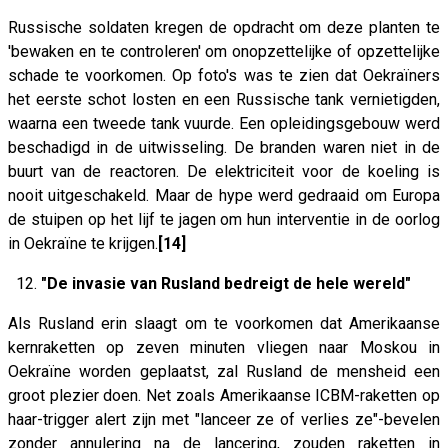
Russische soldaten kregen de opdracht om deze planten te
'bewaken en te controleren' om onopzettelijke of opzettelijke
schade te voorkomen. Op foto's was te zien dat Oekraïners
het eerste schot losten en een Russische tank vernietigden,
waarna een tweede tank vuurde. Een opleidingsgebouw werd
beschadigd in de uitwisseling. De branden waren niet in de
buurt van de reactoren. De elektriciteit voor de koeling is
nooit uitgeschakeld. Maar de hype werd gedraaid om Europa
de stuipen op het lijf te jagen om hun interventie in de oorlog
in Oekraïne te krijgen.
[14]
12.
"De invasie van Rusland bedreigt de hele wereld"
Als Rusland erin slaagt om te voorkomen dat Amerikaanse
kernraketten op zeven minuten vliegen naar Moskou in
Oekraïne worden geplaatst, zal Rusland de mensheid een
groot plezier doen. Net zoals Amerikaanse ICBM-raketten op
haar-trigger alert zijn met "lanceer ze of verlies ze"-bevelen
zonder annulering na de lancering, zouden raketten in