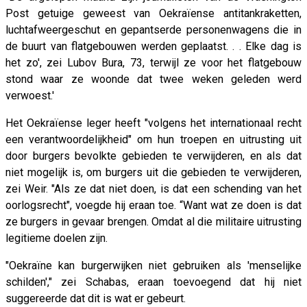
Post getuige geweest van Oekraïense antitankraketten,
luchtafweergeschut en gepantserde personenwagens die in
de buurt van flatgebouwen werden geplaatst. . . Elke dag is
het zo', zei Lubov Bura, 73, terwijl ze voor het flatgebouw
stond waar ze woonde dat twee weken geleden werd
verwoest.'
Het Oekraïense leger heeft "volgens het internationaal recht
een verantwoordelijkheid" om hun troepen en uitrusting uit
door burgers bevolkte gebieden te verwijderen, en als dat
niet mogelijk is, om burgers uit die gebieden te verwijderen,
zei Weir. "Als ze dat niet doen, is dat een schending van het
oorlogsrecht", voegde hij eraan toe. “Want wat ze doen is dat
ze burgers in gevaar brengen. Omdat al die militaire uitrusting
legitieme doelen zijn.
"Oekraïne kan burgerwijken niet gebruiken als 'menselijke
schilden'," zei Schabas, eraan toevoegend dat hij niet
suggereerde dat dit is wat er gebeurt.