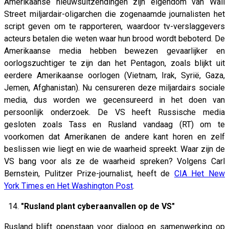
Amerikaanse nieuwsuitzendingen zijn eigendom van Wall
Street miljardair-oligarchen die zogenaamde journalisten het
script geven om te rapporteren, waardoor tv-verslaggevers
acteurs betalen die weten waar hun brood wordt beboterd. De
Amerikaanse media hebben bewezen gevaarlijker en
oorlogszuchtiger te zijn dan het Pentagon, zoals blijkt uit
eerdere Amerikaanse oorlogen (Vietnam, Irak, Syrië, Gaza,
Jemen, Afghanistan). Nu censureren deze miljardairs sociale
media, dus worden we gecensureerd in het doen van
persoonlijk onderzoek. De VS heeft Russische media
gesloten zoals Tass en Rusland vandaag (RT) om te
voorkomen dat Amerikanen de andere kant horen en zelf
beslissen wie liegt en wie de waarheid spreekt. Waar zijn de
VS bang voor als ze de waarheid spreken? Volgens Carl
Bernstein, Pulitzer Prize-journalist, heeft de
CIA Het New
York Times en Het Washington Post
.
14.
"Rusland plant cyberaanvallen op de VS"
Rusland blijft openstaan ​​voor dialoog en samenwerking op