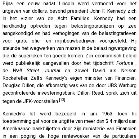
Bijna een eeuw nadat Lincoln werd vermoord voor het
uitgeven van dollars, bevond president John F. Kennedy zich
in het vizier van de Acht Families. Kennedy had een
hardhandig optreden tegen belastingparadijzen op zee
aangekondigd en had verhogingen van de belastingtarieven
voor grote olie- en mijnbouwbedrijven voorgesteld. Hij
steunde het wegwerken van mazen in de belastingwetgeving
die de superrijken ten goede komen. Zijn economisch beleid
werd publiekelijk aangevallen door het tijdschrift
Fortune
,
de
Wall Street Journal
en zowel David als Nelson
Rockefeller. Zelfs Kennedy's eigen minister van Financiën,
Douglas Dillon, die afkomstig was van de door UBS Warburg
gecontroleerde investeringsbank Dillon Read, sprak zich uit
[13]
tegen de JFK-voorstellen.
Kennedy's lot werd bezegeld in juni 1963 toen hij
toestemming gaf voor de uitgifte van meer dan $ 4 miljard aan
Amerikaanse bankbiljetten door zijn ministerie van Financiën
in een poging de hoge rentewoeker van de particuliere