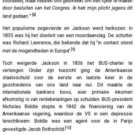
voordelen, maar hebben ons gesmeekt om hen rijker te maken
door besluiten van het Congres. Ik heb mijn plicht jegens dit
[8]
land gedaan.
”
Het populisme zegevierde en Jackson werd herkozen. In
1835 was hij het doelwit van een moordaanslag. De schutter
was Richard Lawrence, die bekende dat hij "in contact stond
[9]
met de mogendheden in Europa".
Toch weigerde Jackson in 1836 het BUS-charter te
verlengen. Onder zijn toezicht ging de Amerikaanse
staatsschuld voor de eerste en laatste keer in de
geschiedenis van ons land naar nul. Dit maakte de
internationale bankiers boos, wier primaire inkomen
afkomstig is van rentebetalingen op schulden. BUS-president
Nicholas Biddle stopte in 1842 de financiering van de
Amerikaanse regering, waardoor de VS in een depressie
terechtkwam. Biddle was een agent voor de in Parijs
[10]
gevestigde Jacob Rothschild.