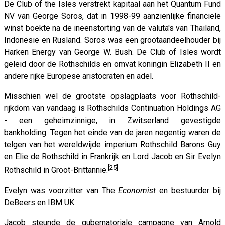
De Club of the Isles verstrekt kapitaal aan het Quantum Fund
NV van George Soros, dat in 1998-99 aanzienlijke financiële
winst boekte na de ineenstorting van de valuta's van Thailand,
Indonesië en Rusland. Soros was een grootaandeelhouder bij
Harken Energy van George W. Bush. De Club of Isles wordt
geleid door de Rothschilds en omvat koningin Elizabeth II en
andere rijke Europese aristocraten en adel.
Misschien wel de grootste opslagplaats voor Rothschild-
rijkdom van vandaag is Rothschilds Continuation Holdings AG
- een geheimzinnige, in Zwitserland gevestigde
bankholding. Tegen het einde van de jaren negentig waren de
telgen van het wereldwijde imperium Rothschild Barons Guy
en Elie de Rothschild in Frankrijk en Lord Jacob en Sir Evelyn
[25]
Rothschild in Groot-Brittannië.
Evelyn was voorzitter van The
Economist
en bestuurder bij
DeBeers en IBM UK.
Jacob steunde de gubernatoriale campagne van Arnold