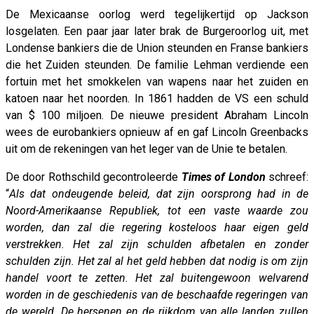
De Mexicaanse oorlog werd tegelijkertijd op Jackson
losgelaten. Een paar jaar later brak de Burgeroorlog uit, met
Londense bankiers die de Union steunden en Franse bankiers
die het Zuiden steunden. De familie Lehman verdiende een
fortuin met het smokkelen van wapens naar het zuiden en
katoen naar het noorden. In 1861 hadden de VS een schuld
van $ 100 miljoen. De nieuwe president Abraham Lincoln
wees de eurobankiers opnieuw af en gaf Lincoln Greenbacks
uit om de rekeningen van het leger van de Unie te betalen.
De door Rothschild gecontroleerde
Times of London
schreef:
“
Als dat ondeugende beleid, dat zijn oorsprong had in de
Noord-Amerikaanse Republiek, tot een vaste waarde zou
worden, dan zal die regering kosteloos haar eigen geld
verstrekken. Het zal zijn schulden afbetalen en zonder
schulden zijn. Het zal al het geld hebben dat nodig is om zijn
handel voort te zetten. Het zal buitengewoon welvarend
worden in de geschiedenis van de beschaafde regeringen van
de wereld. De hersenen en de rijkdom van alle landen zullen