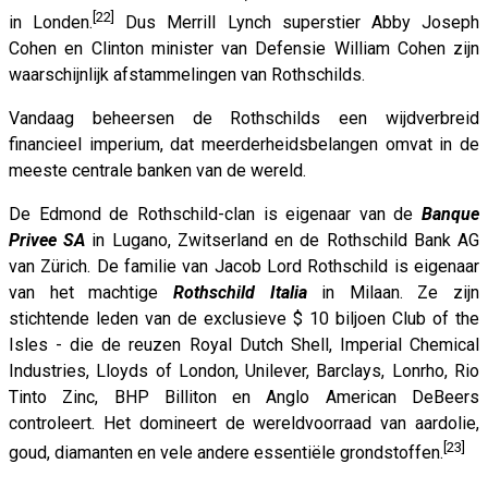
[22]
in Londen.
Dus Merrill Lynch superstier Abby Joseph
Cohen en Clinton minister van Defensie William Cohen zijn
waarschijnlijk afstammelingen van Rothschilds.
Vandaag beheersen de Rothschilds een wijdverbreid
financieel imperium, dat meerderheidsbelangen omvat in de
meeste centrale banken van de wereld.
De Edmond de Rothschild-clan is eigenaar van de
Banque
Privee SA
in Lugano, Zwitserland en de Rothschild Bank AG
van Zürich. De familie van Jacob Lord Rothschild is eigenaar
van het machtige
Rothschild Italia
in Milaan. Ze zijn
stichtende leden van de exclusieve $ 10 biljoen Club of the
Isles - die de reuzen Royal Dutch Shell, Imperial Chemical
Industries, Lloyds of London, Unilever, Barclays, Lonrho, Rio
Tinto Zinc, BHP Billiton en Anglo American DeBeers
controleert. Het domineert de wereldvoorraad van aardolie,
[23]
goud, diamanten en vele andere essentiële grondstoffen.