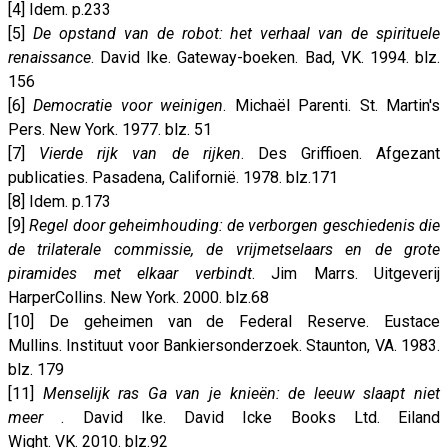
[4] Idem. p.233
[5]
De opstand van de robot: het verhaal van de spirituele
renaissance
. David Ike. Gateway-boeken. Bad, VK. 1994. blz.
156
[6]
Democratie voor weinigen
. Michaël Parenti. St. Martin's
Pers. New York. 1977. blz. 51
[7]
Vierde rijk van de rijken
. Des Griffioen. Afgezant
publicaties. Pasadena, Californië. 1978. blz.171
[8] Idem. p.173
[9]
Regel door geheimhouding: de verborgen geschiedenis die
de trilaterale commissie, de vrijmetselaars en de grote
piramides met elkaar verbindt
. Jim Marrs. Uitgeverij
HarperCollins. New York. 2000. blz.68
[10] De geheimen van de Federal Reserve. Eustace
Mullins. Instituut voor Bankiersonderzoek. Staunton, VA. 1983.
blz. 179
[11]
Menselijk ras Ga van je knieën: de leeuw slaapt niet
meer
. David Ike. David Icke Books Ltd. Eiland
Wight. VK. 2010. blz.92