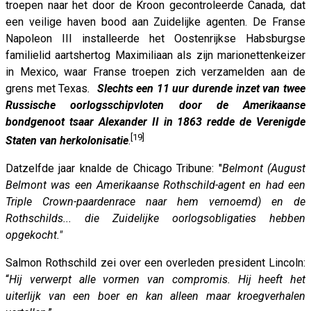
troepen naar het door de Kroon gecontroleerde Canada, dat
een veilige haven bood aan Zuidelijke agenten. De Franse
Napoleon III installeerde het Oostenrijkse Habsburgse
familielid aartshertog Maximiliaan als zijn marionettenkeizer
in Mexico, waar Franse troepen zich verzamelden aan de
grens met Texas
.
Slechts een 11 uur durende inzet van twee
Russische oorlogsschipvloten door de Amerikaanse
bondgenoot tsaar Alexander II in 1863 redde de Verenigde
[19]
Staten van herkolonisatie
.
Datzelfde jaar knalde de Chicago Tribune: "
Belmont (August
Belmont was een Amerikaanse Rothschild-agent en had een
Triple Crown-paardenrace naar hem vernoemd) en de
Rothschilds... die Zuidelijke oorlogsobligaties hebben
opgekocht.
"
Salmon Rothschild zei over een overleden president Lincoln:
“
Hij verwerpt alle vormen van compromis. Hij heeft het
uiterlijk van een boer en kan alleen maar kroegverhalen