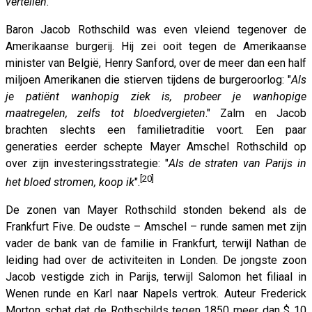
vertellen
.”
Baron Jacob Rothschild was even vleiend tegenover de
Amerikaanse burgerij. Hij zei ooit tegen de Amerikaanse
minister van België, Henry Sanford, over de meer dan een half
miljoen Amerikanen die stierven tijdens de burgeroorlog: "
Als
je patiënt wanhopig ziek is, probeer je wanhopige
maatregelen, zelfs tot bloedvergieten
." Zalm en Jacob
brachten slechts een familietraditie voort. Een paar
generaties eerder schepte Mayer Amschel Rothschild op
over zijn investeringsstrategie: "
Als de straten van Parijs in
[20]
het bloed stromen, koop ik
".
De zonen van Mayer Rothschild stonden bekend als de
Frankfurt Five. De oudste – Amschel – runde samen met zijn
vader de bank van de familie in Frankfurt, terwijl Nathan de
leiding had over de activiteiten in Londen. De jongste zoon
Jacob vestigde zich in Parijs, terwijl Salomon het filiaal in
Wenen runde en Karl naar Napels vertrok. Auteur Frederick
Morton schat dat de Rothschilds tegen 1850 meer dan $ 10