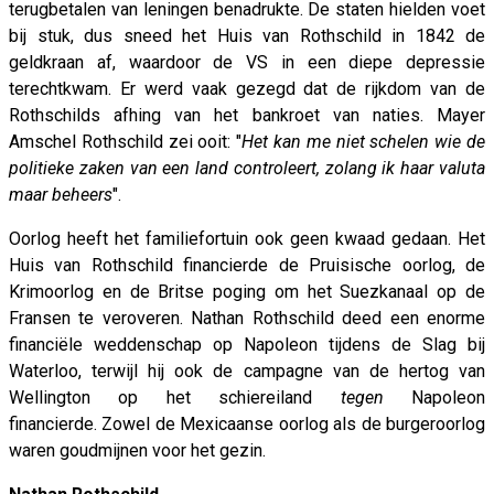
terugbetalen van leningen benadrukte. De staten hielden voet
bij stuk, dus sneed het Huis van Rothschild in 1842 de
geldkraan af, waardoor de VS in een diepe depressie
terechtkwam. Er werd vaak gezegd dat de rijkdom van de
Rothschilds afhing van het bankroet van naties. Mayer
Amschel Rothschild zei ooit: "
Het kan me niet schelen wie de
politieke zaken van een land controleert, zolang ik haar valuta
maar beheers
".
Oorlog heeft het familiefortuin ook geen kwaad gedaan. Het
Huis van Rothschild financierde de Pruisische oorlog, de
Krimoorlog en de Britse poging om het Suezkanaal op de
Fransen te veroveren. Nathan Rothschild deed een enorme
financiële weddenschap op Napoleon tijdens de Slag bij
Waterloo, terwijl hij ook de campagne van de hertog van
Wellington op het schiereiland
tegen
Napoleon
financierde. Zowel de Mexicaanse oorlog als de burgeroorlog
waren goudmijnen voor het gezin.