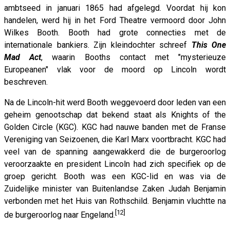
ambtseed in januari 1865 had afgelegd. Voordat hij kon
handelen, werd hij in het Ford Theatre vermoord door John
Wilkes Booth. Booth had grote connecties met de
internationale bankiers. Zijn kleindochter schreef
This One
Mad Act
, waarin Booths contact met "mysterieuze
Europeanen" vlak voor de moord op Lincoln wordt
beschreven.
Na de Lincoln-hit werd Booth weggevoerd door leden van een
geheim genootschap dat bekend staat als Knights of the
Golden Circle (KGC). KGC had nauwe banden met de Franse
Vereniging van Seizoenen, die Karl Marx voortbracht. KGC had
veel van de spanning aangewakkerd die de burgeroorlog
veroorzaakte en president Lincoln had zich specifiek op de
groep gericht. Booth was een KGC-lid en was via de
Zuidelijke minister van Buitenlandse Zaken Judah Benjamin
verbonden met het Huis van Rothschild. Benjamin vluchtte na
[12]
de burgeroorlog naar Engeland.