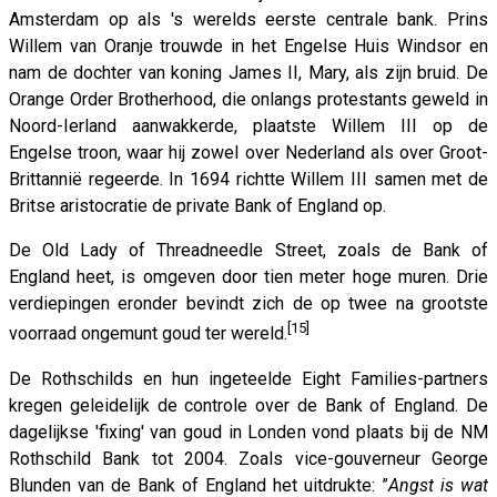
Amsterdam op als 's werelds eerste centrale bank. Prins
Willem van Oranje trouwde in het Engelse Huis Windsor en
nam de dochter van koning James II, Mary, als zijn bruid. De
Orange Order Brotherhood, die onlangs protestants geweld in
Noord-Ierland aanwakkerde, plaatste Willem III op de
Engelse troon, waar hij zowel over Nederland als over Groot-
Brittannië regeerde. In 1694 richtte Willem III samen met de
Britse aristocratie de private Bank of England op.
De Old Lady of Threadneedle Street, zoals de Bank of
England heet, is omgeven door tien meter hoge muren. Drie
verdiepingen eronder bevindt zich de op twee na grootste
[15]
voorraad ongemunt goud ter wereld.
De Rothschilds en hun ingeteelde Eight Families-partners
kregen geleidelijk de controle over de Bank of England. De
dagelijkse 'fixing' van goud in Londen vond plaats bij de NM
Rothschild Bank tot 2004. Zoals vice-gouverneur George
Blunden van de Bank of England het uitdrukte: ”
Angst is wat