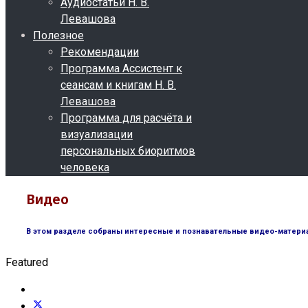
Аудиостатьи Н. В.
Левашова
Полезное
Рекомендации
Программа Ассистент к
сеансам и книгам Н. В.
Левашова
Программа для расчёта и
визуализации
персональных биоритмов
человека
Видео
В этом разделе собраны интересные и познавательные видео-материа
Featured