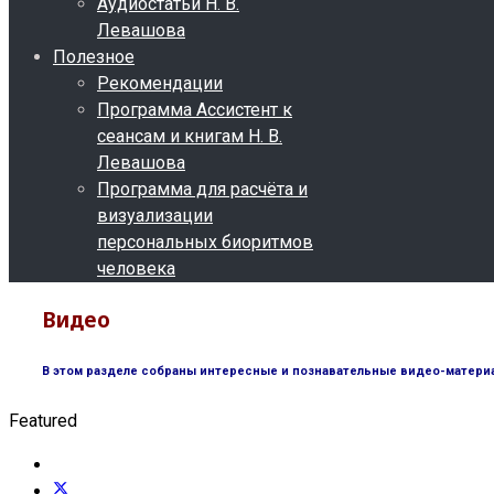
Аудиостатьи Н. В.
Левашова
Полезное
Рекомендации
Программа Ассистент к
сеансам и книгам Н. В.
Левашова
Программа для расчёта и
визуализации
персональных биоритмов
человека
Видео
В этом разделе собраны интересные и познавательные видео-материа
Featured