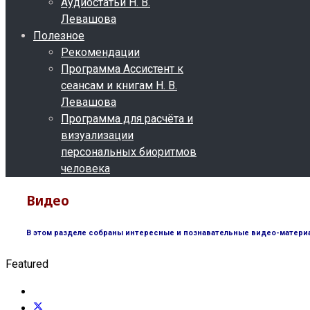
Аудиостатьи Н. В.
Левашова
Полезное
Рекомендации
Программа Ассистент к
сеансам и книгам Н. В.
Левашова
Программа для расчёта и
визуализации
персональных биоритмов
человека
Видео
В этом разделе собраны интересные и познавательные видео-материа
Featured