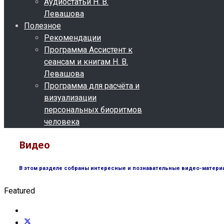
Аудиостатьи Н. В.
Левашова
Полезное
Рекомендации
Программа Ассистент к
сеансам и книгам Н. В.
Левашова
Программа для расчёта и
визуализации
персональных биоритмов
человека
Видео
В этом разделе собраны интересные и познавательные видео-материа
Featured