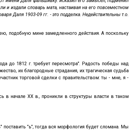
 от имени Даля фальшивку: исказил его замысел, подменил
нили и издали словарь мата, настаивая на его повсеместном
варя Даля 1903-09 гг. - это подделка. Недействительны т.о.
дею, подобную мине замедленного действия. А поскольку
ода до 1812 г. требует пересмотра". Радость победы над
жество, их благородные страдания, их трагическая судьба
частник торговой сделки с правительством: ты - мне, я -
ь в начале XX в., проникли в структуры власти в таком
" поставить "ь", тогда вся морфология будет сломана. Мы