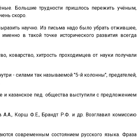
 учёные. Большие трудности пришлось пережить учёным,
чень скоро.
 выразить научно. Из письма надо было убрать отжившее,
 именно в такой точке исторического развития всегда
во, коварство, хитрость проходимцев от науки получали
нутри - силами так называемой "5-й колонны", предателей,
.
ое и казанское пед. общества выступили с предложением
А.А., Корш Ф.Е., Брандт Р.Ф. и др. Возглавил комиссию
ваются современным состоянием русского языка. Фраза