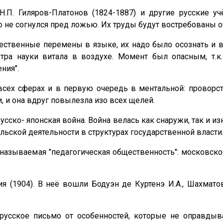
 Н.П. Гиляров-Платонов (1824-1887) и другие русские
о не согнулся пред ложью. Их труды будут востребованы о
ачественные перемены в языке, их надо было осознать и
тра науки витала в воздухе. Момент был опасным, т.к.
ния".
всех сферах и в первую очередь в ментальной: проворст
 и она вдруг повылезла изо всех щелей.
усско- японская война. Война велась как снаружи, так и из
льской деятельности в структурах государственной власти
 называемая "педагогическая общественность": московск
(1904). В неё вошли Бодуэн де Куртенэ И.А., Шахматов 
 русское письмо от особенностей, которые не оправды