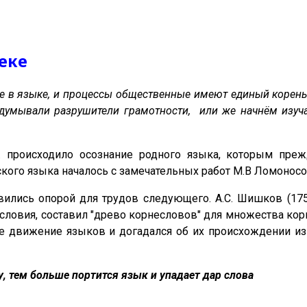
еке
 в языке, и процессы общественные имеют единый корень 
ыдумывали разрушители грамотности, или же начнём изуча
в. происходило осознание родного языка, которым пре
кого языка началось с замечательных работ М.В Ломоносова
вились опорой для трудов следующего. А.С. Шишков (175
словия, составил "древо корнесловов" для множества кор
е движение языков и догадался об их происхождении из
, тем больше портится язык и упадает дар слова