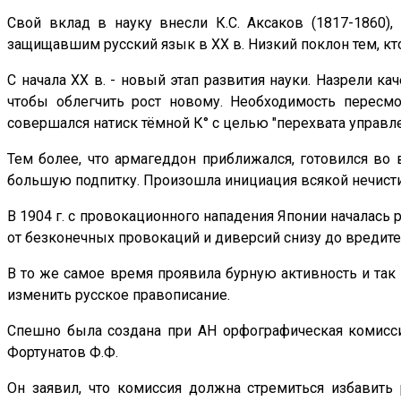
Свой вклад в науку внесли К.С. Аксаков (1817-1860),
защищавшим русский язык в XX в. Низкий поклон тем, кт
С начала XX в. - новый этап развития науки. Назрели к
чтобы облегчить рост новому. Необходимость пересмо
совершался натиск тёмной К° с целью "перехвата управле
Тем более, что армагеддон приближался, готовился во 
большую подпитку. Произошла инициация всякой нечисти,
В 1904 г. с провокационного нападения Японии началась р
от безконечных провокаций и диверсий снизу до вредите
В то же самое время проявила бурную активность и так
изменить русское правописание.
Спешно была создана при АН орфографическая комиссия 
Фортунатов Ф.Ф.
Он заявил, что комиссия должна стремиться избавить