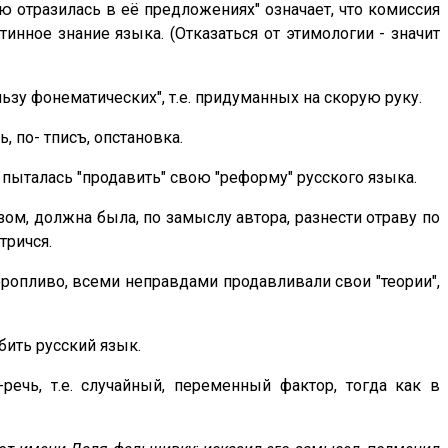
 отразилась в её предложениях" означает, что комиссия
нное знание языка. (Отказаться от этимологии - значит
у фонематических", т.е. придуманных на скорую руку.
 по- тписъ, опстановка.
 пыталась "продавить" свою "реформу" русского языка.
ом, должна была, по замыслу автора, разнести отраву по
тричся.
ропливо, всеми неправдами продавливали свои "теории",
бить русский язык.
речь, т.е. случайный, переменный фактор, тогда как в