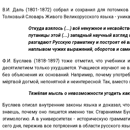
В.И. Даль (1801-1872) собрал и сохранил для потомков
Толковый Словарь Живого Великорусского языка - уника
Откуда взялось (...) всё ненужное и несвойс
путаницы этой (...) западный научный взгляд
разгадают Русскую граматику и построят её 
наплывом чужих выражений, оборотов и сами
Ф.И. Буслаев (1818-1897) тоже отметил, что учебники
десятилетием только ухудшается. Учащиеся изучают не в
без объяснения их оснований. Например, почему употреб
мёртвой догмой, непонятной и неинтересной. Так, вмест
Тяжёлая мысль о невозможности угодить как
Буслаев описал внутренние законы языка и доказал, что 
знаешь, почему оно пишется именно так. Стараниями Бу
этимологию. А в университетах - историческую граммат
сего дня, пережив все потрясения в области русского язы