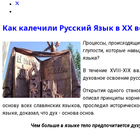
Как калечили Русский Язык в ХХ в
Процессы, происходящие
глупости, которые нав
языка?
В течение XVIII-XIX в
духовное освоение русс
Открытия одного стано
описал принципы корне
основу всех славянских языков, проследил историческо
языке, доказал, что дух - основа основ.
Чем больше в языке тело предпочитается духу