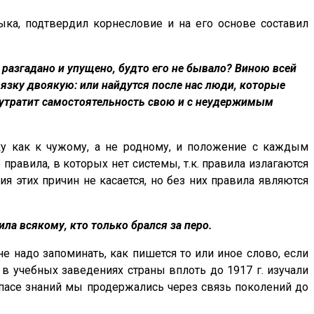
зыка, подтвердил корнесловие и на его основе составил
е разгадано и упущено, будто его не бывало? Виною всей
вязку двоякую: или найдутся после нас люди, которые
 утратит самостоятельность свою и с неудержимым
ыку как к чужому, а не родному, и положение с каждым
равила, в которых нет системы, т.к. правила излагаются
я этих причин не касается, но без них правила являются
а всякому, кто только брался за перо.
не надо запоминать, как пишется то или иное слово, если
в учебных заведениях страны вплоть до 1917 г. изучали
апасе знаний мы продержались через связь поколений до