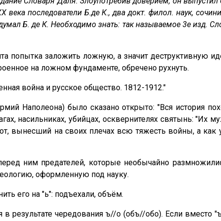
издание Словаря Даля. Злоупотребив доверием, он выпустил
X века последователи Б.де К., два докт. филол. наук, сочи
умал Б. де К. Необходимо знать: так называемое 3е изд. Сло
ята попытка заложить ложную, а значит деструктивную и
троенное на ложном фундаменте, обречено рухнуть.
енная война и русское общество. 1812-1912."
мий Наполеона) было сказано открыто: "Вся история пох
ах, насильниках, убийцах, осквернителях святынь: "Их му
иот, вынесший на своих плечах всю тяжесть войны, а как у
 перед ним предателей, которые необычайно размножилис
деологию, оформленную под науку.
ить его на "ь": подъехали, объём.
в результате чередования ъ//о (объ//обо). Если вместо "ъ