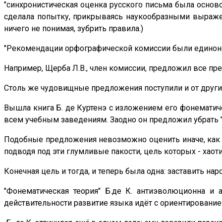
"синхронистическая оценка русского письма была основ
сделала попытку, прикрываясь наукообразными выражени
ничего не понимая, зубрить правила.)
"Рекомендации орфографической комиссии были единонап
Например, Щерба Л.В., член комиссии, предложил все пре
Столь же чудовищные предложения поступили и от других 
Вышла книга Б. де Куртенэ с изложением его фонематиче
всем учебным заведениям. Заодно он предложил убрать "ь" 
Подобные предложения невозможно оценить иначе, как г
подводя под эти глумливые пакости, цель которых - хаот
Конечная цель и тогда, и теперь была одна: заставить нар
"Фонематическая теория" Б.де К. антиэволюционна и а
действительности развитие языка идёт с ориентирование