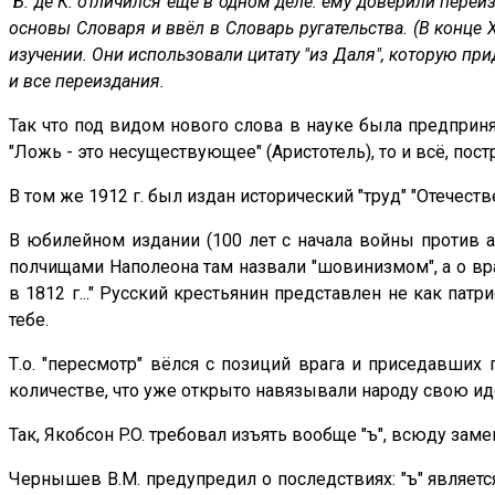
Б. де К. отличился ещё в одном деле: ему доверили пере
основы Словаря и ввёл в Словарь ругательства. (В конце X
изучении. Они использовали цитату "из Даля", которую прид
и все переиздания.
Так что под видом нового слова в науке была предприн
"Ложь - это несуществующее" (Аристотель), то и всё, пос
В том же 1912 г. был издан исторический "труд" "Отечеств
В юбилейном издании (100 лет с начала войны против ар
полчищами Наполеона там назвали "шовинизмом", а о враг
в 1812 г..." Русский крестьянин представлен не как патр
тебе.
Т.о. "пересмотр" вёлся с позиций врага и приседавших
количестве, что уже открыто навязывали народу свою и
Так, Якобсон P.O. требовал изъять вообще "ъ", всюду замен
Чернышев В.М. предупредил о последствиях: "ъ" является 