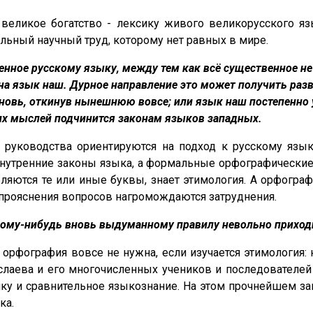
 великое богатство - лексику живого великорусского я
льный научный труд, которому нет равных в мире.
твенное русскому языку, между тем как всё существенное н
 на язык наш. Дурное направление это может получить раз
вновь, откинув нынешнюю вовсе; или язык наш постепенно
х мыслей подчинится законам языков западных.
 и руководства ориентируются на подход к русскому яз
нутренние законы языка, а формальные орфографические п
ляются те или иные буквы, знает этимология. А орфографи
о прояснения вопросов нагромождаются затруднения.
ому-нибудь вновь выдуманному правилу невольно приходил
орфография вовсе не нужна, если изучается этимология: 
слаева и его многочисленных учеников и последователей 
ику и сравнительное языкознание. На этом прочнейшем з
ка.