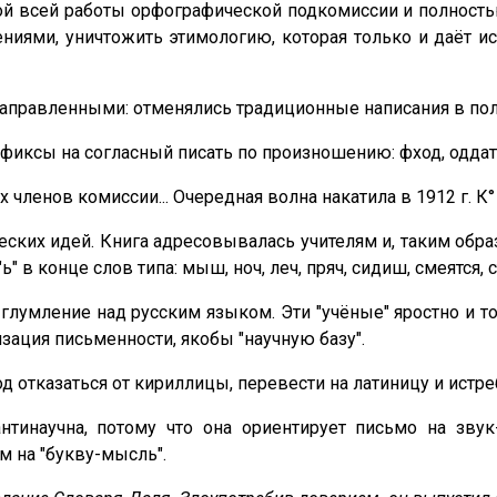
ой всей работы орфографической подкомиссии и полностью
ями, уничтожить этимологию, которая только и даёт исти
равленными: отменялись традиционные написания в польз
фиксы на согласный писать по произношению: фход, оддать,
членов комиссии... Очередная волна накатила в 1912 г. К°
ских идей. Книга адресовывалась учителям и, таким образ
в конце слов типа: мыш, ноч, леч, пряч, сидиш, смеятся, с
лумление над русским языком. Эти "учёные" яростно и то
изация письменности, якобы "научную базу".
од отказаться от кириллицы, перевести на латиницу и истре
нтинаучна, потому что она ориентирует письмо на звук-
м на "букву-мысль".