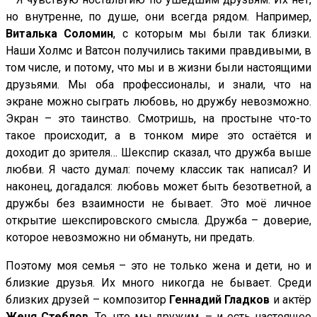
но внутренне, по душе, они всегда рядом. Например,
Виталька Соломин
, с которым мы были так близки.
Наши Холмс и Ватсон получились такими правдивыми, в
том числе, и потому, что мы и в жизни были настоящими
друзьями. Мы оба профессионалы, и знали, что на
экране можно сыграть любовь, но дружбу невозможно.
Экран – это таинство. Смотришь, на простыне что-то
такое происходит, а в тонком мире это остаётся и
доходит до зрителя… Шекспир сказал, что дружба выше
любви. Я часто думал: почему классик так написал? И
наконец, догадался: любовь может быть безответной, а
дружбы без взаимности не бывает. Это моё личное
открытие шекспировского смысла. Дружба – доверие,
которое невозможно ни обмануть, ни предать.
Поэтому моя семья – это не только жена и дети, но и
близкие друзья. Их много никогда не бывает. Среди
близких друзей – композитор
Геннадий Гладков
и актёр
Женя Стеблов
. То, что мы дружим, – и есть настоящее