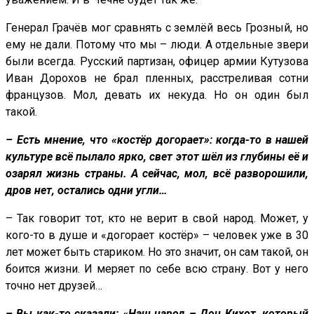
Генерал Грачёв мог сравнять с землёй весь Грозный, но
ему не дали. Потому что мы – люди. А отдельные звери
были всегда. Русский партизан, офицер армии Кутузова
Иван Дорохов не брал пленных, расстреливая сотни
французов. Мол, девать их некуда. Но он один был
такой.
– Есть мнение, что «костёр догорает»: когда-то в нашей
культуре всё пылало ярко, свет этот шёл из глубины её и
озарял жизнь страны. А сейчас, мол, всё разворошили,
дров нет, остались одни угли…
– Так говорит тот, кто не верит в свой народ. Может, у
кого-то в душе и «догорает костёр» – человек уже в 30
лет может быть стариком. Но это значит, он сам такой, он
боится жизни. И меряет по себе всю страну. Вот у него
точно нет друзей…
– Вы как-то сказали: «Наш народ – Дон Кихот, который