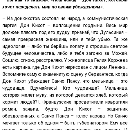
хочет переделать мир по своим убеждениям».
– Из донкихотов состоял не народ, а коммунистическая
партия. Дон Кихот – воплощение гордыни. Весь мир
должен плясать под его дудку: признай, что Дульсинея –
самая прекрасная женщина, или я тебя убью. Та же
идеология – либо ты берёшь лопату и строишь светлое
будущее человечества, либо я тебя загоню за Можай.
Сошлю, сгною, расстреляю. У живописца Гелия Коржева
есть картина, где Дон Кихот нарисован с лицом Ленина…
Вспомните самую знаменитую сцену у Сервантеса, когда
Дон Кихот убеждает Санчо Пансу, что мельница – это
чудовище. Вдумайтесь! Кто чудовище? Мельница,
которая мелет муку, из которой делается хлеб, который
кормит людей?!.. Французские просветители извратили
роман, заявив, будто Дон Кихот – защитник
обездоленных, а Санчо Панса – голос народа. Но Санчо
мечтает только об одном – быть губернатором. Ему всё
равно, какую идеологию исповедует его хозяин. И