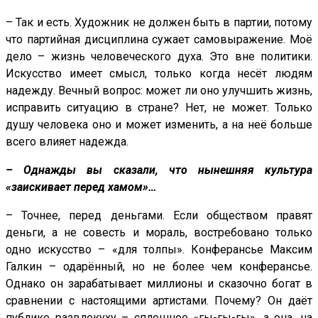
– Так и есть. Художник не должен быть в партии, потому
что партийная дисциплина сужает самовыражение. Моё
дело – жизнь человеческого духа. Это вне политики.
Искусство имеет смысл, только когда несёт людям
надежду. Вечный вопрос: может ли оно улучшить жизнь,
исправить ситуацию в стране? Нет, не может. Только
душу человека оно и может изменить, а на неё больше
всего влияет надежда.
– Однажды вы сказали, что нынешняя культура
«заискивает перед хамом»…
– Точнее, перед деньгами. Если обществом правят
деньги, а не совесть и мораль, востребовано только
одно искусство – «для толпы». Конферансье Максим
Галкин – одарённый, но не более чем конферансье.
Однако он зарабатывает миллионы и сказочно богат в
сравнении с настоящими артистами. Почему? Он даёт
публике развлекуху – сплошное «гы-гы-гы», а она, на