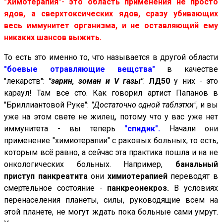
"Химотерапия"
-
это область применения не просто
ядов, а сверхтоксических ядов, сразу убивающих
весь иммунитет организма, и не оставляющий ему
никаких шансов выжить.
То есть это именно то, что называется в другой области
"боевые отравляющие вещства"
в качестве
"лекарств":
"зарин, зоман и V газы"
.
ЛД50
у них - это
караул! Там все сто. Как говорил артист Папанов в
"Бриллиантовой Руке":
"Достаточно одной таблэтки"
, и вы
уже на этом свете не жилец, потому что у вас уже нет
иммунитета - вы теперь
"спидик".
Начали они
применение "химиотерапии" с раковых больных, то есть,
которым всё равно, а сейчас эта практика пошла и на не
онкологических больных. Например,
банальный
приступ панкреатита
они
химиотерапией
переводят в
смертельное состояние -
панкреонекроз.
В условиях
перенаселения планеты, силы, руководящие всем на
этой планете, не могут ждать пока больные сами умрут.