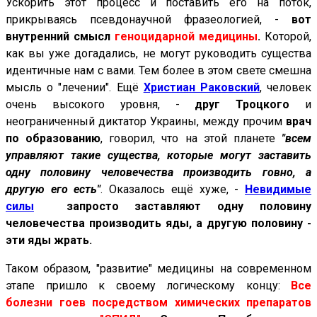
Ускорить этот процесс и поставить его на поток,
прикрываясь псевдонаучной фразеологией, -
вот
внутренний смысл
геноцидарной медицины
.
Которой,
как вы уже догадались, не могут руководить существа
идентичные нам с вами. Тем более в этом свете смешна
мысль о "лечении". Ещё
Христиан Раковский
, человек
очень высокого уровня, -
друг Троцкого
и
неограниченный диктатор Украины, между прочим
врач
по образованию
, говорил, что на этой планете
"всем
управляют такие существа, которые могут заставить
одну половину человечества производить говно, а
другую его есть"
. Оказалось ещё хуже, -
Невидимые
силы
запросто заставляют одну половину
человечества производить яды, а другую половину -
эти яды жрать.
Таком образом, "развитие" медицины на современном
этапе пришло к своему логическому концу:
Все
болезни гоев посредством химических препаратов