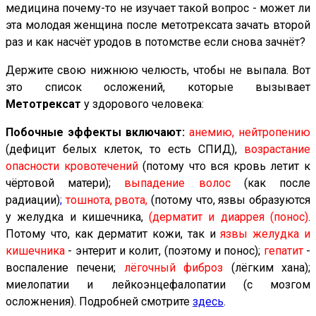
медицина почему-то не изучает такой вопрос - может ли
эта молодая женщина после метотрексата зачать второй
раз и как насчёт уродов в потомстве если снова зачнёт?
Держите свою нижнюю челюсть, чтобы не выпала. Вот
это список осложений, которые вызывает
Метотрексат
у здорового человека:
Побочные эффекты включают:
анемию, нейтропению
(дефицит белых клеток, то есть СПИД),
возрастание
опасности кровотечений
(потому что вся кровь летит к
чёртовой матери);
выпадение волос
(как после
радиации)
;
тошнота, рвота,
(потому что, язвы образуются
у желудка и кишечника,
(дерматит и диаррея (понос)
.
Потому что, как дерматит кожи, так и
язвы желудка и
кишечника
- энтерит и колит, (поэтому и понос);
гепатит
-
воспаление печени;
лёгочный фиброз
(лёгким хана);
миелопатии и лейкоэнцефалопатии (с мозгом
осложнения). Подробней смотрите
здесь
.