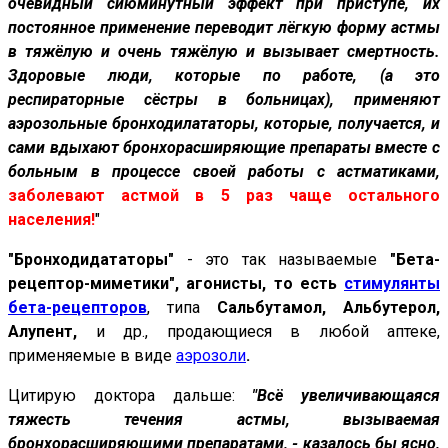
очевидный сиюминутный эффект при приступе, их
постоянное применение переводит лёгкую форму астмы
в тяжёлую и очень тяжёлую и вызывает смертность.
Здоровые люди, которые по работе, (а это
респираторные сёстры в больницах), применяют
аэрозольные бронходилататоры, которые, получается, и
сами вдыхают бронхорасширяющие препараты вместе с
больным в процессе своей работы с астматиками,
заболевают астмой в 5 раз чаще остального
населения!
"
"Бронходидататоры"
- это так называемые
"Бета-
рецептор-миметики", агонисты, то есть
стимулянты
бета-рецепторов
, типа
Сальбутамол, Альбутерол,
Алупент,
и др., продающиеся в любой аптеке,
применяемые в виде
аэрозоли
.
Цитирую доктора дальше:
"Всё увеличивающаяся
тяжесть течения астмы, вызываемая
бронхорасширяющими препаратами, - казалось бы ясно,