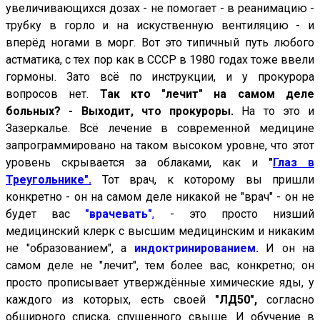
увеличивающихся дозах - не помогает - в реанимацию -
трубку в горло и на искуственную вентиляцию - и
вперёд ногами в морг. Вот это типичный путь любого
астматика, с тех пор как в СССР в 1980 годах тоже ввели
гормоны. Зато всё по инструкции, и у прокурора
вопросов нет.
Так кто "лечит" на самом деле
больных? - Выходит, что прокуроры.
На то это и
Зазеркалье. Всё лечение в современной медицине
запрограммировано на таком высоком уровне, что этот
уровень скрывается за облаками, как и
"
Глаз в
Треугольнике".
Тот врач, к которому вы пришли
конкретно - он на самом деле никакой не "врач" - он не
будет вас
"врачевать"
,
- это просто низший
медицинский клерк с высшим медицинским и никаким
не "образованием",
а
индоктринированием.
И он на
самом деле не "лечит", тем более вас, конкретно; он
просто прописывает утверждённые химические яды, у
каждого из которых, есть своей
"ЛД50",
согласно
обширного списка, спущенного свыше. И обучение в