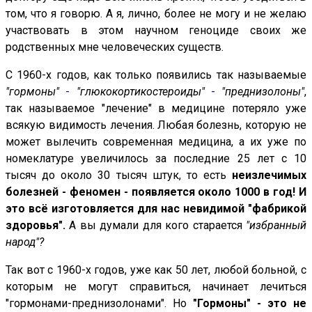
том, что я говорю. А я, лично, более не могу и не желаю
участвовать в этом научном геноциде своих же
родственных мне человеческих существ.
С
1960-х годов, как только появились так называемые
"гормоны"
-
"глюкокортикостероиды"
-
"преднизолоны"
,
так называемое "лечение" в медицине потеряло уже
всякую видимость лечения. Любая болезнь, которую не
может вылечить современная медицина, а их уже по
номеклатуре увеличилось за последние 25 лет с 10
тысяч до около 30 тысяч штук, то есть
неизлечимых
болезней - феномен - появляется около 1000 в год! И
это всё изготовляется для нас невидимой "фабрикой
здоровья".
А вы думали для кого старается
"избранный
народ"?
Так вот с 1960-х годов, уже как 50 лет, любой больной, с
которым не могут справиться, начинает лечиться
"гормонами-преднизолонами". Но
"Гормоны" - это не