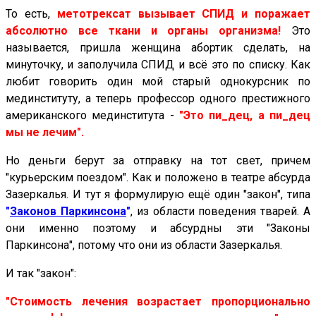
То есть,
метотрексат вызывает СПИД и поражает
абсолютно все ткани и органы организма!
Это
называется, пришла женщина абортик сделать, на
минуточку, и заполучила СПИД и всё это по списку. Как
любит говорить один мой старый однокурсник по
мединституту, а теперь профессор одного престижного
американского мединститута -
"Это пи_дец, а пи_дец
мы не лечим".
Но деньги берут за отправку на тот свет, причем
"курьерским поездом". Как и положено в театре абсурда
Зазеркалья. И тут я формулирую ещё один "закон", типа
"
Законов Паркинсона
"
, из области поведения тварей. А
они именно поэтому и абсурдны эти "Законы
Паркинсона", потому что они из области Зазеркалья.
И так "закон":
"Стоимость лечения возрастает пропорционально