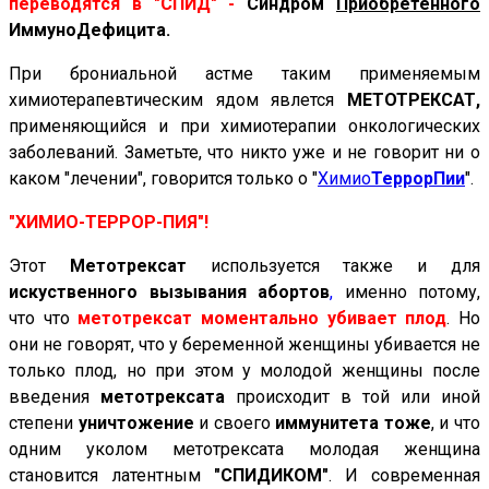
переводятся в "СПИД" -
Синдром
Приобретенного
ИммуноДефицита.
При брониальной астме таким применяемым
химиотерапевтическим ядом явлется
МЕТОТРЕКСАТ,
применяющийся и при химиотерапии онкологических
заболеваний. Заметьте, что никто уже и не говорит ни о
каком "лечении", говорится только о
"
Химио
ТеррорПии
".
"ХИМИО-ТЕРРОР-ПИЯ"!
Этот
Метотрексат
используется также и для
искуственного вызывания абортов
,
именно потому,
что что
метотрексат моментально убивает плод
. Но
они не говорят, что у беременной женщины убивается не
только плод, но при этом у молодой женщины после
введения
метотрексата
происходит в той или иной
степени
уничтожение
и своего
иммунитета тоже
, и что
одним уколом метотрексата молодая женщина
становится латентным
"СПИДИКОМ"
. И современная