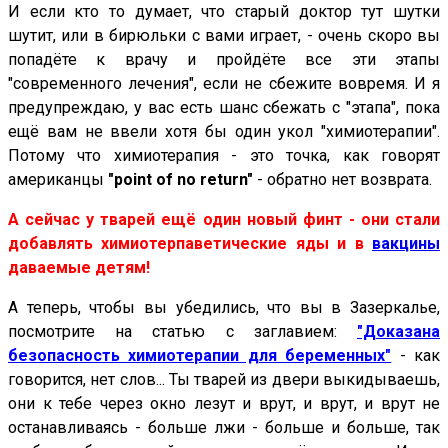
И если кто то думает, что старый доктор тут шутки
шутит, или в бирюльки с вами играет, - очень скоро вы
попадёте к врачу и пройдёте все эти этапы
"современного лечения", если не сбежите вовремя. И я
предупреждаю, у вас есть шанс сбежать с "этапа", пока
ещё вам не ввели хотя бы один укол "химиотерапии".
Потому что химиотерапия - это точка, как говорят
американцы
"point of no return"
- обратно нет возврата.
А сейчас у тварей ещё один новый финт - они стали
добавлять химиотерпаветические яды и в
вакцины
даваемые детям!
А теперь, чтобы вы убедились, что вы в Зазеркалье,
посмотрите на статью с заглавием:
"Доказана
безопасность химиотерапии для беременных"
- как
говорится, нет слов... Ты тварей из двери выкидываешь,
они к тебе через окно лезут и врут, и врут, и врут не
останавливаясь - больше лжи - больше и больше, так