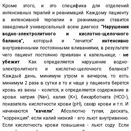
Кроме этого, и это специфика для отделений
интенсивных терапий и реанимаций. Каждому пациенту
в интенсивной терпапии и реанимации ставится
заведомый универсальный всем диагноз:
"Нарушения
водно-электролитного и кислотно-щелочного
баланса",
который и "лечится"
интенсивно
внутривенными постоянными вливаниями, в результате
чего пациент постоянно привязан к капельнице, -
не
убежит
. Как определяется нарушение водно-
электролитного и кислотно-щелочного баланса?
Каждый день, минимум утром и вечером, то есть
минимум 2 раза в сутки а то и чаще у пациента берётся
кровь из вены - колется, и определяется содержание в
крови: натрия (Na+), калия (K+), бикарботната (HCO-),
показатель кислотности крови (pH), сахар крови и т.п. И
начинаются
"качели"
. Абсолютно тупая, дескать,
"коррекция": если калий низкий - его льют внутривенно.
Если кислотность крови повышена - льют соду. Если