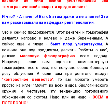
каковое из себя любой рентгеновский или
томографический аппарат и представляет!
И что? - А ничего! Вы об этом даже и не знаете! Это
нам рассказывали на кафедрах рентгенологии.
Это и сейчас продолжается. Этот рентген и томография
делается направо и налево и даже беременным. А
сейчас ещё и
плода
-
бьют плод ультразвуком
. А
помните они под предлогом, дескать, "заботы о нас",
делали
массовую
флюорографию
всем подряд.
Например, если вам сделают компьтютерную
томографию всего тела, вы получите очень большую
дозу облучения. А если вам при рентгене введут
"контрастное вещество"
,
то вы можете умереть
просто на игле! "Мочат" из всех видов биологического
оружия. И чествуете, эту тенденцию поголовного
обхождения со скотом. Надо или не надо -
ВСЕМ и
ПОГОЛОВНО!