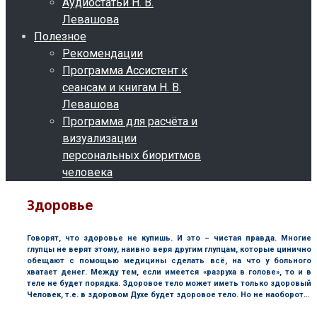
Аудиостатьи Н. В.
Левашова
Полезное
Рекомендации
Программа Ассистент к
сеансам и книгам Н. В.
Левашова
Программа для расчёта и
визуализации
персональных биоритмов
человека
Здоровье
Говорят, что здоровье не купишь. И это – чистая правда. Многие
глупцы не верят этому, наивно веря другим глупцам, которые цинично
обещают с помощью медицины сделать всё, на что у больного
хватает денег. Между тем, если имеется «разруха в голове», то и в
теле не будет порядка. Здоровое тело может иметь только здоровый
Человек, т.е. в здоровом Духе будет здоровое тело. Но не наоборот…