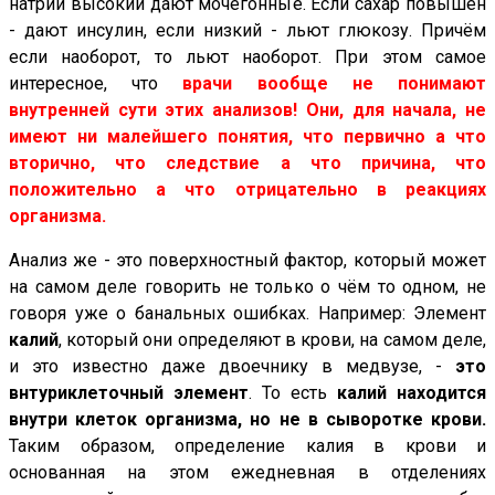
натрий высокий дают мочегонные. Если сахар повышен
- дают инсулин, если низкий - льют глюкозу. Причём
если наоборот, то льют наоборот. При этом самое
интересное, что
в
рачи вообще не понимают
внутренней сути этих анализов! Они, для начала, не
имеют ни малейшего понятия, что первично а что
вторично, что следствие а что причина, что
положительно а что отрицательно в реакциях
организма.
Анализ же - это поверхностный фактор, который может
на самом деле говорить не только о чём то одном, не
говоря уже о банальных ошибках. Например: Элемент
калий
, который они определяют в крови, на самом деле,
и это известно даже двоечнику в медвузе, -
это
внтуриклеточный элемент
. То есть
калий находится
внутри клеток организма, но не в сыворотке крови.
Таким образом, определение калия в крови и
основанная на этом ежедневная в отделениях