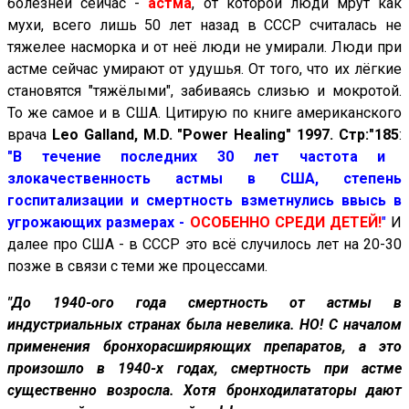
болезней сейчас -
астма
, от которой люди мрут как
мухи, всего лишь 50 лет назад в СССР считалась не
тяжелее насморка и от неё люди не умирали. Люди при
астме сейчас умирают от удушья. От того, что их лёгкие
становятся "тяжёлыми", забиваясь слизью и мокротой.
То же самое и в США. Цитирую по книге американского
врача
Leo Galland, M.D. "Power Healing" 1997. Стр:"185
:
"В течение последних 30 лет частота и
злокачественность астмы в США, степень
госпитализации и смертность взметнулись ввысь в
угрожающих размерах -
ОСОБЕННО СРЕДИ ДЕТЕЙ!
"
И
далее про США - в СССР это всё случилось лет на 20-30
позже в связи с теми же процессами.
"До 1940-ого года смертность от астмы в
индустриальных странах была невелика. НО! С началом
применения бронхорасширяющих препаратов, а это
произошло в 1940-х годах, смертность при астме
существенно возросла. Хотя бронходилататоры дают