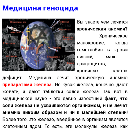
Медицина геноцида
Вы знаете чем лечится
хроническая анемия?
- Хроническое
малокровие, когда
гемоглобин
в крови
низкий, мало
эритроцитов,
кровяных клеток
дефицит. Медицина лечит хроническую анемию
препаратами железа.
Не кусок железа, конечно, дают
жевать, а дают таблетки солей железа. Так вот в
медицинской науке - это давно известный
факт, что
соли железа не усваиваются организмом, и не лечат
анемию никоим образом и ни в малейшей степени!
Более того, это железо, введённое в организм является
клеточным ядом. То есть, эти молекулы железа, как