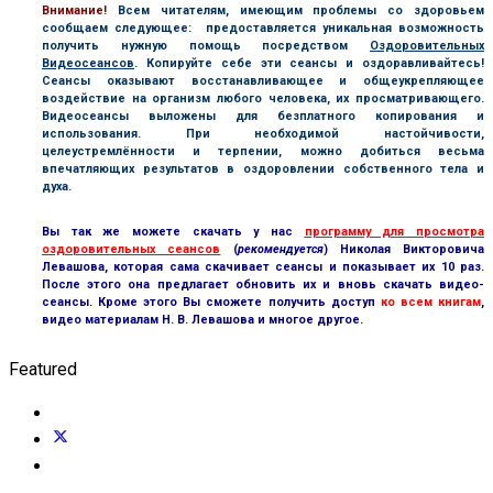
В
нимание!
Всем читателям, имеющим проблемы со здоровьем
сообщаем следующее: предоставляется уникальная возможность
получить нужную помощь посредством
Оздоровительных
Видеосеансов
. Копируйте себе эти сеансы и оздоравливайтесь!
Сеансы оказывают восстанавливающее и общеукрепляющее
воздействие на организм любого человека, их просматривающего.
Видеосеансы выложены для безплатного копирования и
использования. При необходимой настойчивости,
целеустремлённости и терпении, можно добиться весьма
впечатляющих результатов в оздоровлении собственного тела и
духа.
Вы так же можете скачать у нас
программу для просмотра
оздоровительных сеансов
(
рекомендуется
) Николая Викторовича
Левашова, которая сама скачивает сеансы и показывает их 10 раз.
После этого она предлагает обновить их и вновь скачать видео-
сеансы. Кроме этого Вы сможете получить доступ
ко всем книгам
,
видео материалам Н. В. Левашова и многое другое.
Featured