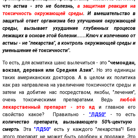
что астма - это не болезнь,
а защитная реакция на
токсичность окружающей среды
.
И вмешательство в
защитый ответ организма без улучшения окружающей
среды, вызывает ухудшение глубинных процесов
лежащих в основе этой болезни......Ключ к излечению от
астмы - не "лекарства", а контроль окружающей среды и
уменьшение её токсичности"
.
То есть, для асматика шанс вылечиться - это
"чемондан,
вокзал, деревня или Средняя Азия".
Но это единицы
таких американских докторов. А в целом их политика
как раз направлена на увеличение токсичности среды и
затем на добитие нас посредством, якобы, "лечения",
очень токсическими препаратами. Ведь
любой
лекарственный препарат - это яд
и главное его
свойство какое? Правильно -
"ЛД50"
- то есть
количество препарата, вызывающего 50%-центную
смерть
. Эта
"ЛД50"
есть у каждого "лекарства"! Без
этого препарат не может быть одобрен к продаже. Это