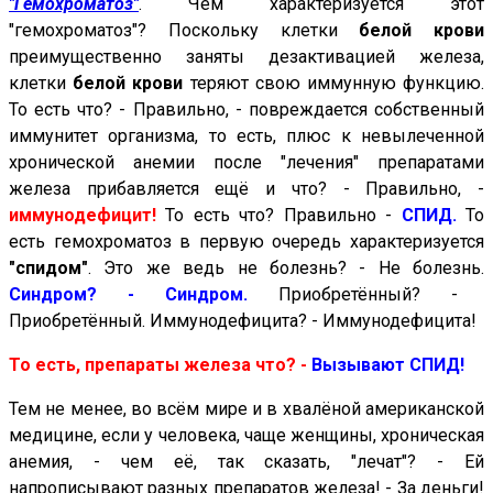
"Гемохроматоз"
. Чем характеризуется этот
"гемохроматоз"? Поскольку клетки
белой крови
преимущественно заняты дезактивацией железа,
клетки
белой крови
теряют свою иммунную функцию.
То есть что? - Правильно, - повреждается собственный
иммунитет организма, то есть, плюс к невылеченной
хронической анемии после "лечения" препаратами
железа прибавляется ещё и что? - Правильно, -
иммунодефицит!
То есть что? Правильно -
СПИД.
То
есть гемохроматоз в первую очередь характеризуется
"спидом"
. Это же ведь не болезнь? - Не болезнь.
Синдром? - Синдром.
Приобретённый? -
Приобретённый. Иммунодефицита? - Иммунодефицита!
То есть, препараты железа что? -
Вызывают СПИД!
Тем не менее, во всём мире и в хвалёной американской
медицине, если у человека, чаще женщины, хроническая
анемия, - чем её, так сказать, "лечат"? - Ей
напрописывают разных препаратов железа! - За деньги!