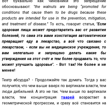
Вот буквально как чиновники это запрещение
обосновывают:
"the walnuts are being “promoted for
conditions that cause them to be drugs because these
products are intended for use in the prevention, mitigation,
and treatment of disease.”
То есть, говорит статья,
"Если
здоровая пища может предотвратить вас от развития
болезней, то сама эта вами констатация автоматически
превращает еду в лекарство, а всё что связано с
лекарством, - если вы не медицинское учреждение, то
вам нелегально и запрещено делать какие бы
утверждения на этот счёт и тем более продавать то, что
может улучшить здоровье".
- Вот так! Не более и не
менее!
Театр абсурда? - Продолжайте так думать. Тогда у вас
получится, что чем выше вверх по вертикали власти, тем
люди дебильней. А это не так. Чем выше по вертикали
власти, тем концентрация
тварей
возрастает в
геометрической прогрессии, и сразу всё становится на