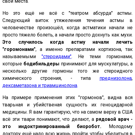
свои места.
Но это ещё не всё с "театром абсурда" астмы.
Следующий виток утяжеления течения астмы в
человечестве произошёл, когда астматики начали не
просто тяжело болеть, а начали просто дохнуть как мухи.
Это случилось когда астму начали лечить
"горомонами
"
,
а именно препаратами кортизона, так
называемыми
"стероидами"
.
Не теми
гормонами,
которые
бодибильдеры
принимают для мускулатуры, а
несколько другие гормоны того же стероидного
химического строения, - типа
преднизолона
,
дексаметазона и триамцинолона
.
На примере применения этих "гормонов", видна вся
тварьная и убийственая сущность их геноцидарной
медицины. Я вам гарантирую, что на самом верху в США
всё эти твари понимают, что делают, а
рядовой врач -
это индоктринированный биоробот.
Молодому
доктору ещё надо всю жизнь пройти, чтобы убедиться в