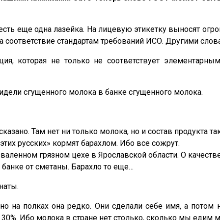
о есть еще одна лазейка. На лицевую этикетку выносят огр
на соответствие стандартам требований ИСО. Другими слов
ия, которая не только не соответствует элементарны
видели сгущенного молока в банке сгущенного молока.
азано. Там нет ни только молока, но и состав продукта так
этих русских» кормят барахлом. Ибо все сожрут.
валенном грязном цехе в Ярославской области. О качеств
 банке от сметаны. Барахло то еще…
наты.
но на полках она редко. Они сделали себе имя, а потом 
т 30%. Ибо молока в стране нет столько, сколько мы едим 