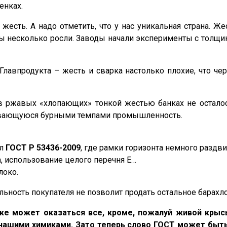
енках.
есть. А надо отметить, что у нас уникальная страна. Же
ы несколько росли. Заводы начали эксперименты с толщин
лавпродукта – жесть и сварка настолько плохие, что че
в ржавых «хлопающих» тонкой жестью банках не осталось
вивающуюся бурными темпами промышленность.
ел
ГОСТ Р 53436-2009
, где рамки горизонта немного раздви
 использование целого перечня E…
локо.
ьность покупателя не позволит продать остальное барахло
нке может оказаться все, кроме, пожалуй живой крыс
ашими химиками. Зато теперь слово ГОСТ может быть