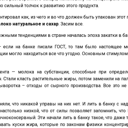
о сильный толчок к развитию этого продукта.
нтировал как, из чего и во что должен быть упакован этот 
локо натуральное и сахар
. Засим все.
ыжными тенденциями в стране началась эпоха закатки в ба
 если на банке писали ГОСТ, то там было настоящее м
кции могло находиться все что угодно. Основным стимуло
ента — молока на субстанции, способные при опреде
оч. Стали класть растительные жиры, потом заменили на
ыворотка – отходы от сырного производства. Все это не
яли, что никакой управы на них нет. И лить в банку с н
настолько низкой, что от силы позволяет запомнить, чт
ноконсервный. Эти начали лить в банку такое, что даже те
лавать куски жира, которые по законам физики концентр