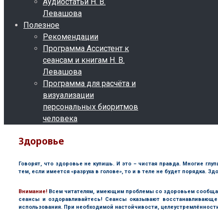
Аудиостатьи Н. В.
Левашова
Полезное
Рекомендации
Программа Ассистент к
сеансам и книгам Н. В.
Левашова
Программа для расчёта и
визуализации
персональных биоритмов
человека
Здоровье
Говорят, что здоровье не купишь. И это – чистая правда. Многие гл
тем, если имеется «разруха в голове», то и в теле не будет порядка. 
В
нимание!
Всем читателям, имеющим проблемы со здоровьем сообща
сеансы и оздоравливайтесь! Сеансы оказывают восстанавливающе
использования. При необходимой настойчивости, целеустремлённости