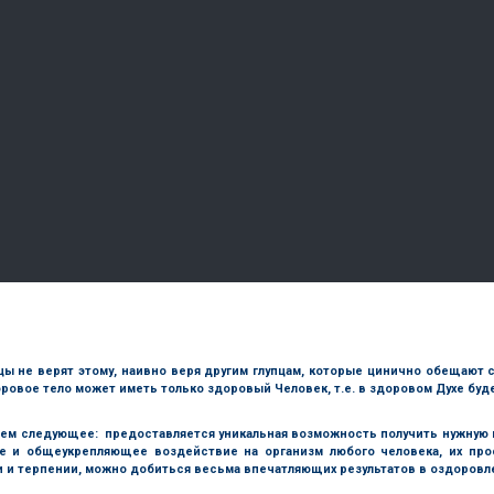
упцы не верят этому, наивно веря другим глупцам, которые цинично обещают
Здоровое тело может иметь только здоровый Человек, т.е. в здоровом Духе бу
ем следующее: предоставляется уникальная возможность получить нужну
е и общеукрепляющее воздействие на организм любого человека, их пр
 и терпении, можно добиться весьма впечатляющих результатов в оздоровле