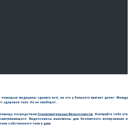
 с помощью медицины сделать всё, на что у больного хватает денег. Между
дет здоровое тело. Но не наоборот…
ю помощь посредством
Оздоровительных Видеосеансов
. Копируйте себе эти
осматривающего. Видеосеансы выложены для безплатного копирования и
нии собственного тела и духа.