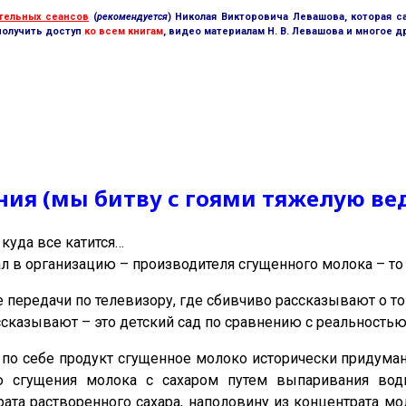
тельных сеансов
(
рекомендуется
) Николая Викторовича Левашова, которая с
получить доступ
ко всем книгам
, видео материалам Н. В. Левашова и многое д
ия (мы битву с гоями тяжелую вед
 куда все катится…
л в организацию – производителя сгущенного молока – то 
 передачи по телевизору, где сбивчиво рассказывают о то
рассказывают – это детский сад по сравнению с реальностью
м по себе продукт сгущенное молоко исторически придума
 сгущения молока с сахаром путем выпаривания воды.
ата растворенного сахара, наполовину из концентрата мо