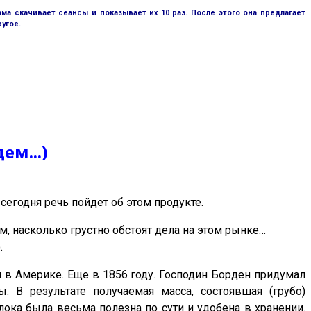
ама скачивает сеансы и показывает их 10 раз. После этого она предлагает
ругое.
ем...)
сегодня речь пойдет об этом продукте.
м, насколько грустно обстоят дела на этом рынке…
.
н в Америке. Еще в 1856 году. Господин Борден придумал
 В результате получаемая масса, состоявшая (грубо)
лока была весьма полезна по сути и удобена в хранении.