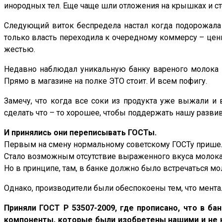
инородных тел. Еще чаще шли отложения на крышках и ст
Следующий виток беспредела настал когда подорожала ж
только власть переходила к очередному коммерсу – цен
жестью.
Недавно наблюдал уникальную банку вареного молока Г
Прямо в магазине на полке ЭТО стоит. И всем пофигу.
Замечу, что когда все соки из продукта уже выжали и 
сделать что – то хорошее, чтобы поддержать нашу раз
И принялись они переписывать ГОСТы.
Первым на смену нормальному советскому ГОСТу приш
Стало возможным отсутствие выраженного вкуса молока,
Но в принципе, там, в банке должно было встречаться мо
Однако, производители были обеспокоены тем, что ментал
Приняли ГОСТ Р 53507-2009, где прописано, что в ба
компоненты, которые были изобретены нашими и не н