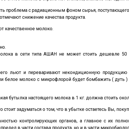
есть проблема с радиационным фоном сырья, поступающего
 отмечают снижение качества продукта.
ют качественное молоко.
но.
молока в сети типа АШАН не может стоить дешевле 50 
него льют и переваривают некондиционную продукцию
ли белое молоко с микрофлорой будет бомбажить ( дуть ) 
ая бутылка настоящего молока в 1 кг. должна стоить около
то стоит задуматься о том, что в убытке остаетесь Вы, поку
ностью контролирующих органов, а главное с их полном
спредел в части состава продукта, но и в части микробиол