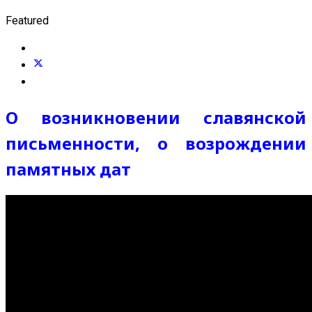
Featured
О возникновении славянской
письменности, о возрождении
памятных дат