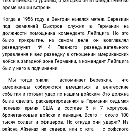
«политического уровня», о которых он и поведал мне во
время нашей встречи.
Когда в 1956 году в Венгрии начался мятеж, Березкин
под фамилией Быстров служил в Германии на
должности помощника коменданта Лейпцига. Но это
было прикрытие, на самом деле он возглавлял
разведпункт №4 Главного разведывательного
управления и вел разведку в отношении американских
войск в западной зоне Германии, а комендант Лейпцига
был у него в подчинении.
- Мы тогда знали, - вспоминает Березкин, - что
американцы собираются вмешаться в венгерские
события и готовят удар по нашим войскам. Это должна
была сделать расквартированная в Германии седьмая
полевая армия США в составе 5 и 7 корпусов,
бронетанковые войска и авиация. Всего – около 100
тысяч солдат и офицеров. Но откуда они ударят? Из
района Айзенах на севере, или с юга – с хофского