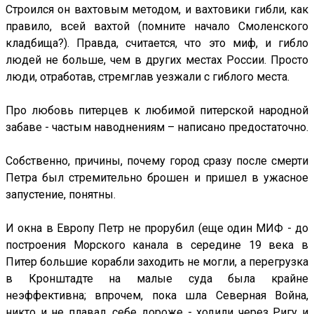
Строился он вахтовым методом, и вахтовики гибли, как
правило, всей вахтой (помните начало Смоленского
кладбища?). Правда, считается, что это миф, и гибло
людей не больше, чем в других местах России. Просто
люди, отработав, стремглав уезжали с гиблого места.
Про любовь питерцев к любимой питерской народной
забаве - частым наводнениям – написано предостаточно.
Собственно, причины, почему город сразу после смерти
Петра был стремительно брошен и пришел в ужасное
запустение, понятны.
И окна в Европу Петр не прорубил (еще один МИФ - до
построения Морского канала в середине 19 века в
Питер большие корабли заходить не могли, а перегрузка
в Кронштадте на малые суда была крайне
неэффективна; впрочем, пока шла Северная Война,
никто и не плавал, себе дороже - ходили через Ригу и