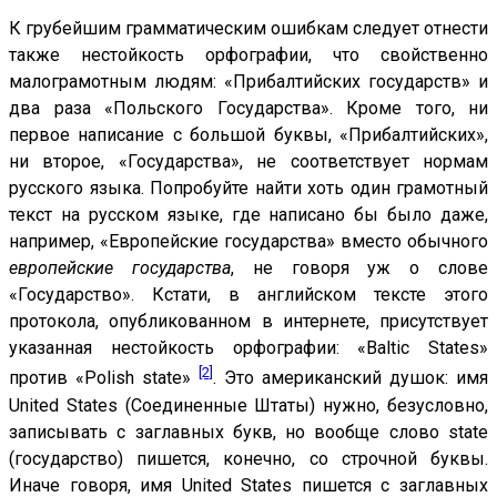
К грубейшим грамматическим ошибкам следует отнести
также нестойкость орфографии, что свойственно
малограмотным людям: «Прибалтийских государств» и
два раза «Польского Государства». Кроме того, ни
первое написание с большой буквы, «Прибалтийских»,
ни второе, «Государства», не соответствует нормам
русского языка. Попробуйте найти хоть один грамотный
текст на русском языке, где написано бы было даже,
например, «Европейские государства» вместо обычного
европейские государства
, не говоря уж о слове
«Государство». Кстати, в английском тексте этого
протокола, опубликованном в интернете, присутствует
указанная нестойкость орфографии: «Baltic States»
[2]
против «Polish state»
. Это американский душок: имя
United States
(Соединенные Штаты) нужно, безусловно,
записывать с заглавных букв, но вообще слово
state
(государство) пишется, конечно, со строчной буквы.
Иначе говоря, имя
United States
пишется с заглавных