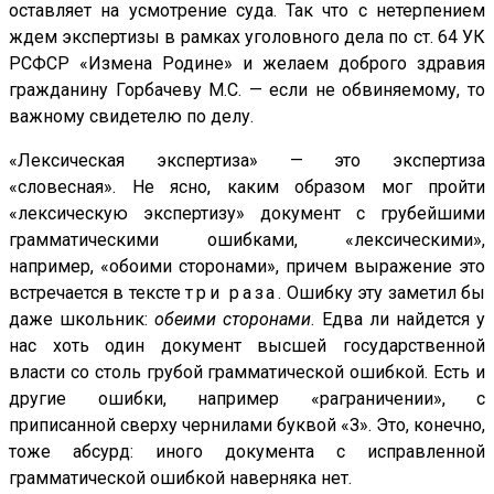
оставляет на усмотрение суда. Так что с нетерпением
ждем экспертизы в рамках уголовного дела по ст. 64 УК
РСФСР «Измена Родине» и желаем доброго здравия
гражданину Горбачеву М.С. — если не обвиняемому, то
важному свидетелю по делу.
«Лексическая экспертиза» — это экспертиза
«словесная». Не ясно, каким образом мог пройти
«лексическую экспертизу» документ с грубейшими
грамматическими ошибками, «лексическими»,
например, «обоими сторонами», причем выражение это
встречается в тексте
три раза
. Ошибку эту заметил бы
даже школьник:
обеими сторонами
. Едва ли найдется у
нас хоть один документ высшей государственной
власти со столь грубой грамматической ошибкой. Есть и
другие ошибки, например «раграничении», с
приписанной сверху чернилами буквой «З». Это, конечно,
тоже абсурд: иного документа с исправленной
грамматической ошибкой наверняка нет.