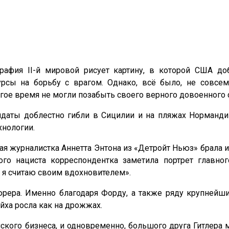
графия II-й мировой рисует картину, в которой США д
рсы на борьбу с врагом. Однако, всё было, не совсем
ое время не могли позабыть своего верного довоенного с
даты доблестно гибли в Сицилии и на пляжах Нормандии
хнологии.
ая журналистка Аннетта Энтона из «Детройт Ньюз» брала 
ого нациста корреспондентка заметила портрет главно
а я считаю своим вдохновителем».
юрера. Именно благодаря Форду, а также ряду крупнейш
йха росла как на дрожжах.
кого бизнеса, и одновременно, большого друга Гитлера 