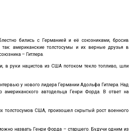
облестно бились с Германией и её союзниками, бросив
 так: американские толстосумы и их верные друзья в
оюзника – Гитлера.
, в руки нацистов из США потоком текло топливо, шли
интервью у нового лидера Германии Адольфа Гитлера. Над
го американского автодельца Генри Форда. В ответ на
их толстосумов США, произошел скрытый рост военного
можно назвать Генри Форда – старшего. Будучи одним из