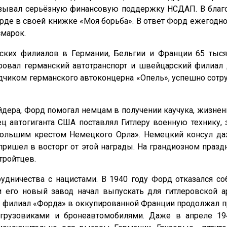
зывал серьёзную финансовую поддержку НСДАП. В благо
рде в своей книжке «Моя борьба». В ответ Форд ежегодно
смарок.
ских филиалов в Германии, Бельгии и Франции 65 тыся
овал германский автотранспорт и швейцарский филиал 
чиком германского автоконцерна «Опель», успешно сотр
йдера, Форд помогал немцам в получении каучука, жизне
ц автогиганта США поставлял Гитлеру военную технику,
Большим крестом Немецкого Орла». Немецкий консул да
 пришел в восторг от этой награды. На грандиозном пра
тройтцев.
удничества с нацистами. В 1940 году Форд отказался с
и его новый завод начал выпускать для гитлеровской а
 филиал «Форда» в оккупированной Франции продолжал пр
 грузовиками и бронеавтомобилями. Даже в апреле 19