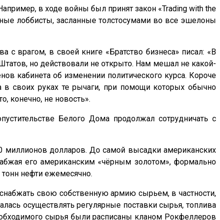
пример, в ходе войны был принят закон «Trading with the
нные лоббисты, засланные толстосумами во все эшелоны
 с врагом, в своей книге «Братство бизнеса» писал: «В
Штатов, но действовали не открыто. Нам мешал не какой-
енов кабинета об изменении политического курса. Короче
а в своих руках те рычаги, при помощи которых обычно
, конечно, не новость».
пустительстве Белого Дома продолжал сотрудничать с
а 20 миллионов долларов. До самой высадки американских
набжая его американским «чёрным золотом», формально
 тонн нефти ежемесячно.
ы снабжать свою собственную армию сырьем, в частности,
язалась осуществлять регулярные поставки сырья, топлива
и необходимого сырья были расписаны кланом Рокфеллеров