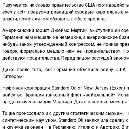
Разумеется, на словах правительство США противодейство
enemy act», предусматривавший суровые карательные м
власти, помогали тем обходить любые препоны.
Американский юрист Джеймс Мартин, выступивший среди 
Германии нам мешали не немецкие, а американские бизне
нибудь закон, утвержденный конгрессом, не приказ през
говоря, формально мешало нам не «правительство». Но
действуют правительства. Перед лицом растущей экономи
Даже после того, как Германия объявила войну США,
Гитлером!
Нефтяная корпорация Standard Oil of New Jersey (Exxon
войск во Франции танкерный флот «нейтральной» Испа
предназначенным для Мадрида. Даже в первые месяцы 19
То же происходило и с другим стратегическим сырьем – 
синтетическим каучуком, Standard Oil заключила сделку 
и каучука за океан – в Германию, Италию и Австрию. В 