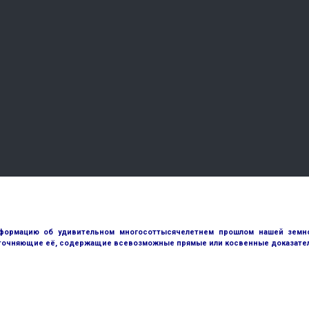
ормацию об удивительном многосоттысячелетнем прошлом нашей земной
точняющие её, содержащие всевозможные прямые или косвенные доказател