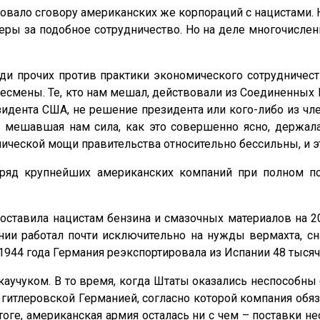
вало сговору американских же корпораций с нацистами. На
еры за подобное сотрудничество. Но на деле многочисле
прочих против практики экономического сотрудничества
смены. Те, кто нам мешал, действовали из Соединенных 
идента США, не решение президента или кого-либо из чл
 мешавшая нам сила, как это совершенно ясно, держал
ческой мощи правительства относительно бессильны, и это
 ряд крупнейших американских компаний при полном по
) поставила нацистам бензина и смазочных материалов н
нии работал почти исключительно на нужды вермахта, с
44 года Германия реэкспортировала из Испании 48 тысяч
каучуком. В то время, когда Штаты оказались неспособн
с гитлеровской Германией, согласно которой компания об
итоге, американская армия осталась ни с чем – поставк