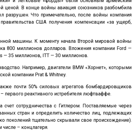
тонки» и легковые «форды» были основным армейским
бой ценой. В конце войны авиация союзников разбомбила
был разрушен. Что примечательно, после войны компания
 правительства США получения компенсации «за ущерб,
енной машины. К моменту начала Второй мировой войны
ка 800 миллионов долларов. Вложения компании Ford —
rs — 35 миллионов, ITT — 30 миллионов.
изводство. Например, двигатели BMW «Хорнет», которыми
ой компании Prat & Whitney.
а также почти 50% силовых агрегатов бомбардировщиков
62 – первого реактивного истребителя люфтваффе.
а счет сотрудничества с Гитлером. Поставляемые через
анных стран и определить количество лиц, подлежащих
ько поколений тщательно скрывали свое происхождение).
 числе – концлагеря.