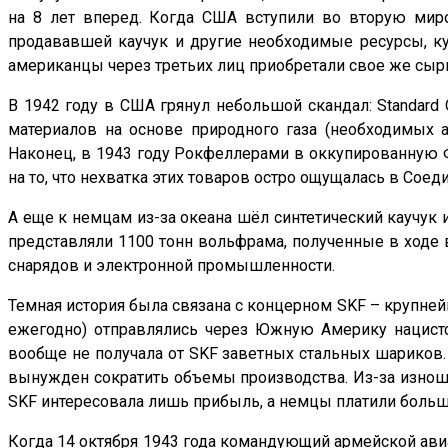
на 8 лет вперед. Когда США вступили во вторую миро
продававшей каучук и другие необходимые ресурсы, ку
американцы через третьих лиц приобретали свое же сырье,
В 1942 году в США грянул небольшой скандал: Standard
материалов на основе природного газа (необходимых а
Наконец, в 1943 году Рокфеллерами в оккупированную Ф
на то, что нехватка этих товаров остро ощущалась в Соед
А еще к немцам из-за океана шёл синтетический каучук 
представляли 1100 тонн вольфрама, полученные в ходе
снарядов и электронной промышленности.
Темная история была связана с концерном SKF – крупне
ежегодно) отправлялись через Южную Америку нацистски
вообще не получала от SKF заветных стальных шариков. 
вынужден сократить объемы производства. Из-за изноше
SKF интересовала лишь прибыль, а немцы платили больш
Когда 14 октября 1943 года командующий армейской ав