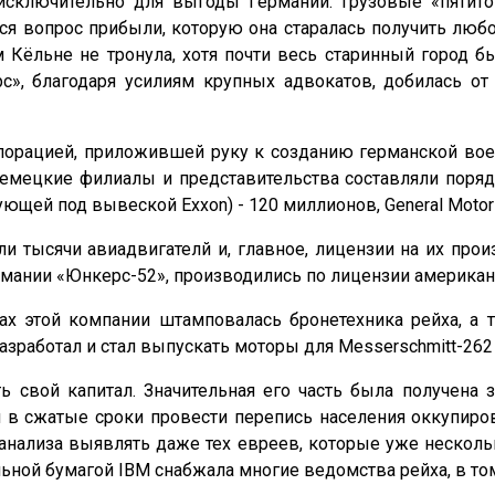
 исключительно для выгоды Германии. Грузовые «пяти
ся вопрос прибыли, которую она старалась получить лю
 Кёльне не тронула, хотя почти весь старинный город 
», благодаря усилиям крупных адвокатов, добилась от
порацией, приложившей руку к созданию германской во
емецкие филиалы и представительства составляли поряд
вующей под вывеской Exxon) - 120 миллионов, General Moto
ли тысячи авиадвигателй и, главное, лицензии на их про
ании «Юнкерс-52», производились по лицензии американск
дах этой компании штамповалась бронетехника рейха, 
 разработал и стал выпускать моторы для Messerschmitt-2
 свой капитал. Значительная его часть была получена з
в сжатые сроки провести перепись населения оккупиров
анализа выявлять даже тех евреев, которые уже нескол
ной бумагой IBM снабжала многие ведомства рейха, в том