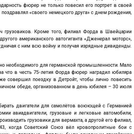
дарность фюрер не только повесил его портрет в своей
 поздравлял «своего немецкого друга» с днем рождения,
ч грузовиков. Кроме того, филиал Форда в Швейцарии
другого американского автогиганта «Дженерал моторс»,
удничая с ним всю войну и получая изрядные дивиденды.
нно необходимого для германской промышленности. Мало
 за что в честь 75-летия Форда фюрер наградил юбиляра
же совершил поездку в Детройт, чтобы лично повесить
здничном обеде, организованном в день юбилея – 30 июля
обирать двигатели для самолётов воюющей с Германией
рмии авиадвигатели, грузовые и легковые автомобили,
оизводить грузовики для вермахта, а другой его филиал,
43, когда Советский Союз вёл кровопролитные бои с