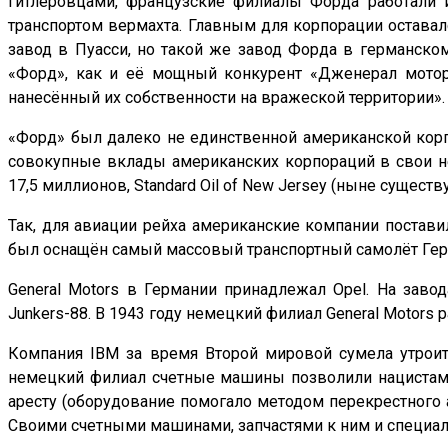
гитлеровцами, французские филиалы Форда работали
транспортом вермахта. Главным для корпорации оставал
завод в Пуасси, но такой же завод Форда в германском
«Форд», как и её мощный конкурент «Дженерал моторс
нанесённый их собственности на вражеской территории».
«Форд» был далеко не единственной американской кор
совокупные вклады американских корпораций в свои н
17,5 миллионов, Standard Oil of New Jersey (ныне сущест
Так, для авиации рейха американские компании постави
был оснащён самый массовый транспортный самолёт Герм
General Motors в Германии принадлежал Opel. На заво
Junkers-88. В 1943 году немецкий филиал General Motors
Компания IBM за время Второй мировой сумела утроить
немецкий филиал счетные машины позволили нацистам 
аресту (оборудование помогало методом перекрестного 
Своими счетными машинами, запчастями к ним и специаль