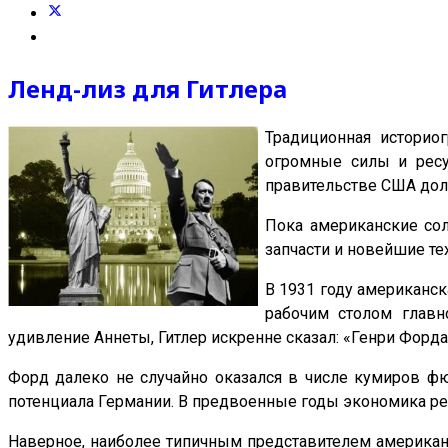
Ленд-лиз для Гитлера
Традиционная историо
огромные силы и ресу
правительстве США долг
Пока американские сол
запчасти и новейшие те
В 1931 году американск
рабочим столом главн
удивление Аннеты, Гитлер искренне сказал: «Генри Форд
Форд далеко не случайно оказался в числе кумиров ф
потенциала Германии. В предвоенные годы экономика ре
Наверное, наиболее типичным представителем американс