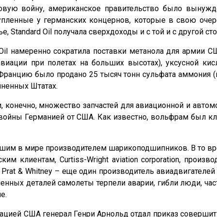
вую войну, американское правительство было вынужде
пленные у германских концернов, которые в свою очер
 Standard Oil получала сверхдоходы и с той и с другой ст
 Oil намеренно сократила поставки метанола для армии 
виации при полетах на больших высотах), уксусной кисл
ранцию было продано 25 тысяч тонн сульфата аммония (к
иненных Штатах.
и, конечно, множество запчастей для авиационной и авт
 войны Германией от США. Как известно, вольфрам был
йшим в мире производителем шарикоподшипников. В то вре
м клиентам, Curtiss-Wright aviation corporation, произ
Prat & Whitney – еще один производитель авиадвигателе
нных деталей самолеты терпели аварии, гибли люди, час
е.
иацией США генерал Генри Арнольд отдал приказ соверш