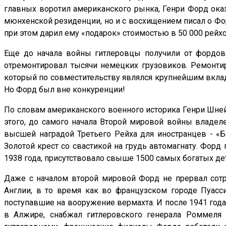
главных воротил американского рынка, Генри Форд ока
мюнхенской резиденции, но и с восхищением писал о Фо
при этом дарил ему «подарок» стоимостью в 50 000 рейх
Еще до начала войны гитлеровцы получили от фордов
отремонтировал тысячи немецких грузовиков. Ремонтир
который по совместительству являлся крупнейшим вклад
Но Форд был вне конкуренции!
По словам американского военного историка Генри Шне
этого, до самого начала Второй мировой войны владеле
высшей наградой Третьего Рейха для иностранцев - «
Золотой крест со свастикой на грудь автомагнату. Форд
1938 года, присутствовало свыше 1500 самых богатых де
Даже с началом второй мировой Форд не прервал сотр
Англии, в то время как во французском городе Пуасс
поступавшие на вооружение вермахта. И после 1941 года
в Алжире, снабжал гитлеровского генерала Роммеля