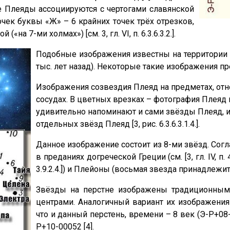
е Плеяды ассоциируются с чертогами славянской
чек буквы «Ж» – 6 крайних точек трёх отрезков,
на 7-ми холмах») [см. 3, гл. VI, п. 6.3.6.3.2.].
Подобные изображения известны на территории Р
тыс. лет назад). Некоторые такие изображения п
Изображения созвездия Плеяд на предметах, относящ
сосудах. В цветных врезках – фотография Плеяд 
удивительно напоминают и сами звёзды Плеяд, и
отдельных звёзд Плеяд [3, рис. 6.3.6.3.1.4.].
Данное изображение состоит из 8-ми звёзд. Сог
в преданиях догреческой Греции (см. [3, гл. IV, п. 4.
3.9.2.4.]) и Плейоны (восьмая звезда принадлежит
Звёзды на перстне изображены традиционным
центрами. Аналогичный вариант их изображения 
что и данный перстень, времени – 8 век (Э-Р+08-
Р+10-00052 [4].