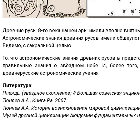
Древние русы 8-го века нашей эры имели вполне внятные
Астрономические знания древних русов имели общеупотр
Видимо, с сакральной целью.
То, что астрономические знания древних русов в предст
правильные знания о звёздном небе. И, более того,
древнерусские астрономические учения.
Литература:
Плеяды (звёздное скопление) // Большая советская энцикло
Тюняев А.А., Книга Ра. 2007.
Тюняев А.А. История возникновения мировой цивилизации.
Музей древней цивилизации Академии фундаментальных на