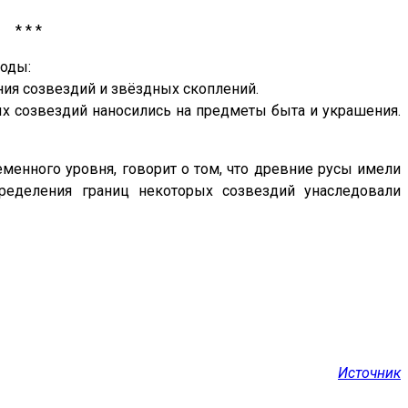
* * *
оды:
ния созвездий и звёздных скоплений.
ых созвездий наносились на предметы быта и украшения.
еменного уровня, говорит о том, что древние русы имели
пределения границ некоторых созвездий унаследовали
Источник