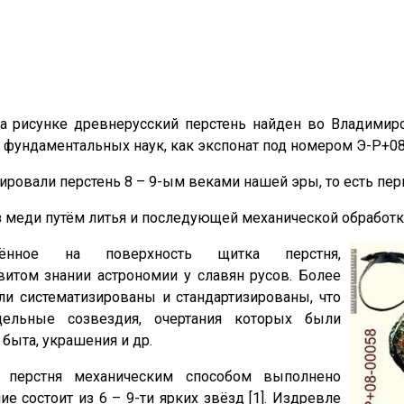
 рисунке древнерусский перстень найден во Владимирс
фундаментальных наук, как экспонат под номером Э-Р+08
ировали перстень 8 – 9-ым веками нашей эры, то есть пе
з меди путём литья и последующей механической обработк
сённое на поверхность щитка перстня,
витом знании астрономии у славян русов. Более
ли систематизированы и стандартизированы, что
ельные созвездия, очертания которых были
быта, украшения и др.
е перстня механическим способом выполнено
 состоит из 6 – 9-ти ярких звёзд [1]. Издревле