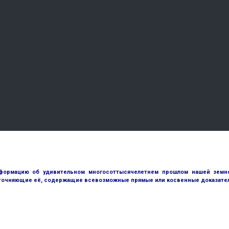
ормацию об удивительном многосоттысячелетнем прошлом нашей земной
точняющие её, содержащие всевозможные прямые или косвенные доказател