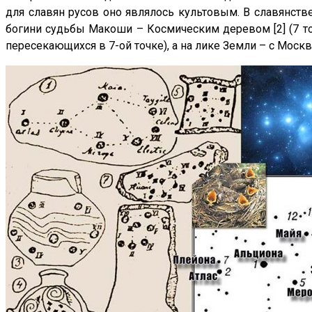
для славян русов оно являлось культовым. В славянств
богини судьбы Макоши – Космическим деревом [2] (7 то
пересекающихся в 7-ой точке), а на лике Земли – с Москвой («