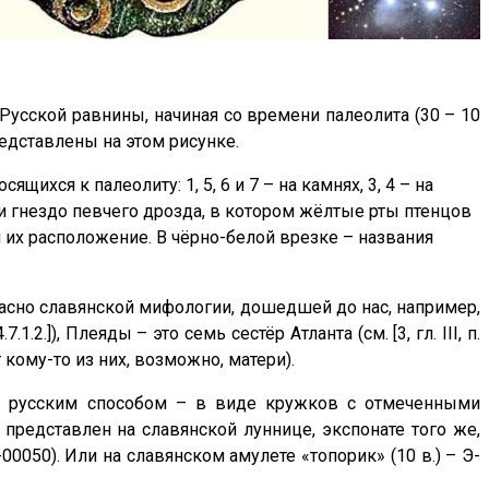
усской равнины, начиная со времени палеолита (30 – 10
редставлены на этом рисунке.
ихся к палеолиту: 1, 5, 6 и 7 – на камнях, 3, 4 – на
и гнездо певчего дрозда, в котором жёлтые рты птенцов
 их расположение. В чёрно-белой врезке – названия
ласно славянской мифологии, дошедшей до нас, например,
7.1.2.]), Плеяды – это семь сестёр Атланта (см. [3, гл. III, п.
 кому-то из них, возможно, матери).
 русским способом – в виде кружков с отмеченными
представлен на славянской луннице, экспонате того же,
00050). Или на славянском амулете «топорик» (10 в.) – Э-