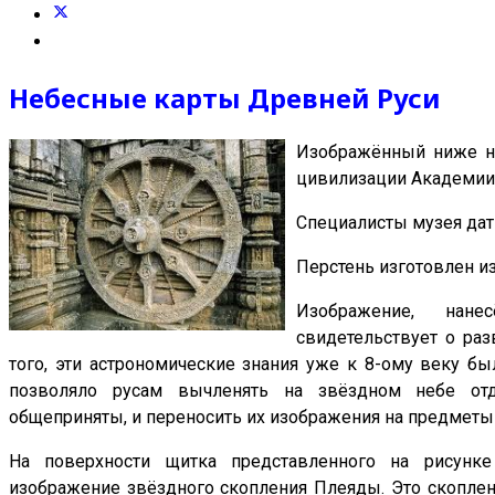
Небесные карты Древней Руси
Изображённый ниже на
цивилизации Академии 
Специалисты музея дат
Перстень изготовлен и
Изображение, нане
свидетельствует о раз
того, эти астрономические знания уже к 8-ому веку бы
позволяло русам вычленять на звёздном небе отд
общеприняты, и переносить их изображения на предметы 
На поверхности щитка представленного на рисунк
изображение звёздного скопления Плеяды. Это скопление