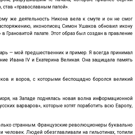
о, став «православным папой».
тому же деятельность Никона вела к смуте и он не смог
распоряжению, иконописец Симон Ушаков обновил икону
 в Грановитой палате. Этот образ был создан в правление
ударь — мой предшественник и пример. Я всегда принимал
ение Ивана IV и Екатерина Великая. Она защищала память
ков и воров, с которыми беспощадно боролся великий
 моря, на Западе поднялась новая волна информационной
усских варваров», которые хотят поработить всю Европу,
колько странным. Французские революционеры буквально
чи человек. Людей обезглавливали на гильотинах, топили