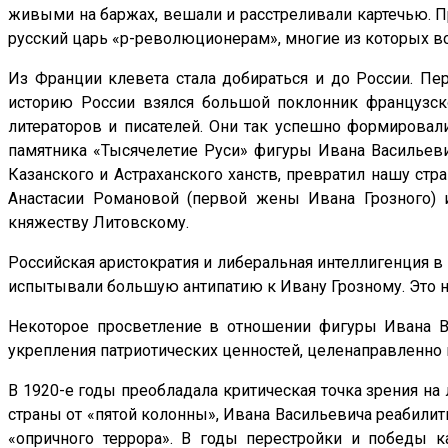
живыми на баржах, вешали и расстреливали картечью. П
русский царь «р-революционерам», многие из которых вс
Из Франции клевета стала добираться и до России. Пе
историю России взялся большой поклонник французско
литераторов и писателей. Они так успешно формировал
памятника «Тысячелетие Руси» фигуры Ивана Васильеви
Казанского и Астраханского ханств, превратил нашу стр
Анастасии Романовой (первой жены Ивана Грозного) 
княжеству Литовскому.
Российская аристократия и либеральная интеллигенция в
испытывали большую антипатию к Ивану Грозному. Это 
Некоторое просветление в отношении фигуры Ивана Ва
укрепления патриотических ценностей, целенаправленно 
В 1920-е годы преобладала критическая точка зрения на
страны от «пятой колонны», Ивана Васильевича реабилит
«опричного террора». В годы перестройки и победы 