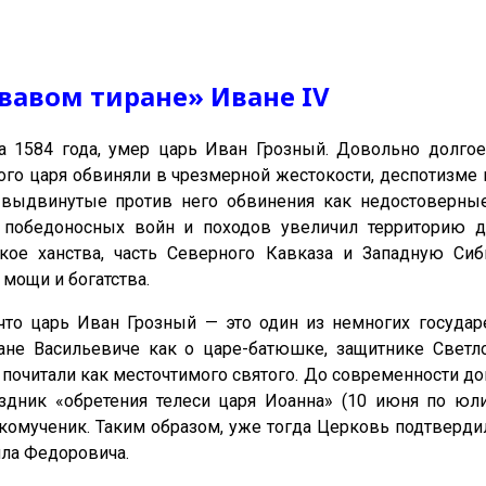
вавом тиране» Иване IV
та 1584 года, умер царь Иван Грозный. Довольно долго
ого царя обвиняли в чрезмерной жестокости, деспотизме 
 выдвинутые против него обвинения как недостоверны
х победоносных войн и походов увеличил территорию 
ское ханства, часть Северного Кавказа и Западную Си
 мощи и богатства.
 что царь Иван Грозный — это один из немногих госуда
не Васильевиче как о царе-батюшке, защитнике Светло
 почитали как месточтимого святого. До современности д
здник «обретения телеси царя Иоанна» (10 июня по юл
омученик. Таким образом, уже тогда Церковь подтвердил
ла Федоровича.