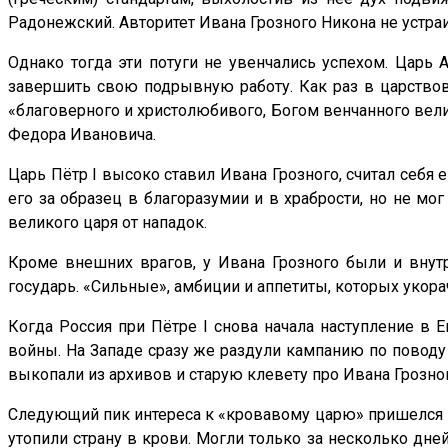
Радонежский. Авторитет Ивана Грозного Никона не устраи
Однако тогда эти потуги не увенчались успехом. Царь 
завершить свою подрывную работу. Как раз в царство
«благоверного и христолюбивого, Богом венчанного велик
Федора Ивановича.
Царь Пётр I высоко ставил Ивана Грозного, считал себя
его за образец в благоразумии и в храбрости, но не мо
великого царя от нападок.
Кроме внешних врагов, у Ивана Грозного были и вну
государь. «Сильные», амбиции и аппетиты, которых укор
Когда Россия при Пётре I снова начала наступление в 
войны. На Западе сразу же раздули кампанию по поводу 
выкопали из архивов и старую клевету про Ивана Грозног
Следующий пик интереса к «кровавому царю» пришелся 
утопили страну в крови. Могли только за несколько дне