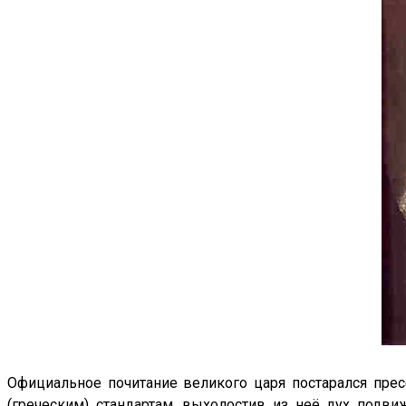
Официальное почитание великого царя постарался прес
(греческим) стандартам, выхолостив из неё дух подви