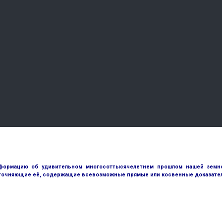
ормацию об удивительном многосоттысячелетнем прошлом нашей земной
точняющие её, содержащие всевозможные прямые или косвенные доказател