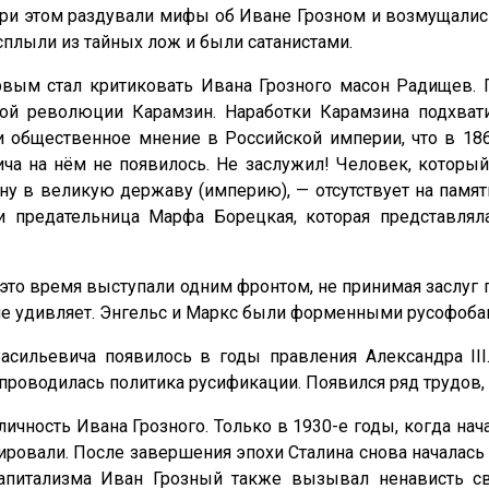
ри этом раздували мифы об Иване Грозном и возмущалис
плыли из тайных лож и были сатанистами.
рвым стал критиковать Ивана Грозного масон Радищев. 
й революции Карамзин. Наработки Карамзина подхвати
и общественное мнение в Российской империи, что в 18
ча на нём не появилось. Не заслужил! Человек, которы
ану в великую державу (империю), — отсутствует на памят
и предательница Марфа Борецкая, которая представлял
 это время выступали одним фронтом, не принимая заслуг 
не удивляет. Энгельс и Маркс были форменными русофоба
сильевича появилось в годы правления Александра III
проводилась политика русификации. Появился ряд трудов,
 личность Ивана Грозного. Только в 1930-е годы, когда 
ировали. После завершения эпохи Сталина снова началась
капитализма Иван Грозный также вызывал ненависть 