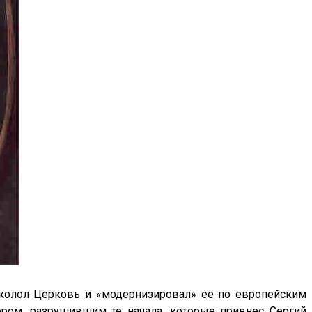
асколол Церковь и «модернизировал» её по европейским
тором, разрушившим те начала, которые привнес Сергий