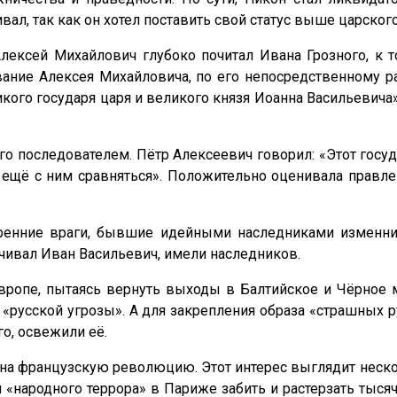
вал, так как он хотел поставить свой статус выше царског
Алексей Михайлович глубоко почитал Ивана Грозного, к 
вание Алексея Михайловича, по его непосредственному 
ого государя царя и великого князя Иоанна Васильевича»
 его последователем. Пётр Алексеевич говорил: «Этот гос
г ещё с ним сравняться». Положительно оценивала правл
тренние враги, бывшие идейными наследниками изменни
ачивал Иван Васильевич, имели наследников.
Европе, пытаясь вернуть выходы в Балтийское и Чёрное
«русской угрозы». А для закрепления образа «страшных р
о, освежили её.
на французскую революцию. Этот интерес выглядит нес
й «народного террора» в Париже забить и растерзать тыся