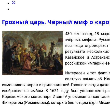
Грозный царь. Чёрный миф о «кро
430 лет назад, 18 мар
«чёрных мифов». Русск
все чаще опровергает
результате нескольки
Казанское и Астрахан
российской империи, её
Интересен и тот факт,
светлую память об Ива
изменников, воров и притеснителей. Грозного люди даже
изображен с нимбом. В 1621 году был установлен пра
Коряжемского монастыря Иван IV упоминается как велик
Филаретом (Романовым), который был отцом царя Михаи