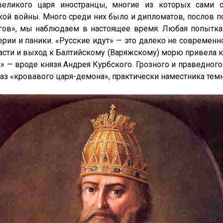
ликого царя иностранцы, многие из которых сами 
кой войны. Много среди них было и дипломатов, послов п
ов», мы наблюдаем в настоящее время. Любая попытка 
рии и паники. «Русские идут» — это далеко не современ
асти и выход к Балтийскому (Варяжскому) морю привела
а» — вроде князя Андрея Курбского. Грозного и праведного
браз «кровавого царя-демона», практически наместника тем