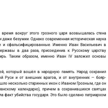
е время вокруг этого грозного царя возвышалась стена
и даже безумии. Однако современная историческая наука
е и сфальсифицированные. Именно Иван Васильевич в
державы в два раза, присоединив к Русскому царству
бирь. Таким образом, именно Иван IV заложил основы
рей, который вошёл в народную память. Народ сохранил
й Руси и от внешних врагов, и от внутренних — бояр-
ошло несколько старинных икон с Иваном Грозным, где он
ианскому календарю), причем в сохранившихся святцах
а факт убийства государя. Это было сделано патриархом