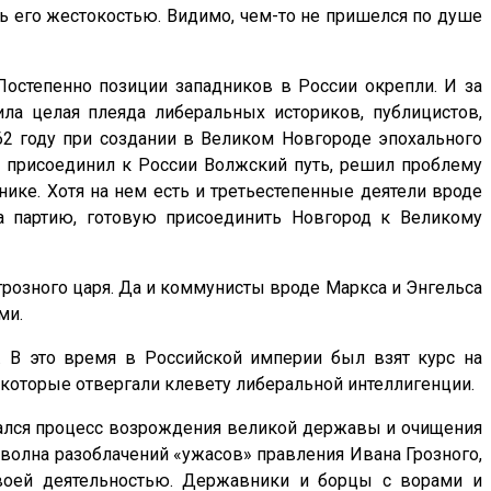
ь его жестокостью. Видимо, чем-то не пришелся по душе
Постепенно позиции западников в России окрепли. И за
ла целая плеяда либеральных историков, публицистов,
62 году при создании в Великом Новгороде эпохального
й присоединил к России Волжский путь, решил проблему
нике. Хотя на нем есть и третьестепенные деятели вроде
а партию, готовую присоединить Новгород к Великому
грозного царя. Да и коммунисты вроде Маркса и Энгельса
ми.
. В это время в Российской империи был взят курс на
 которые отвергали клевету либеральной интеллигенции.
начался процесс возрождения великой державы и очищения
 волна разоблачений «ужасов» правления Ивана Грозного,
своей деятельностью. Державники и борцы с ворами и