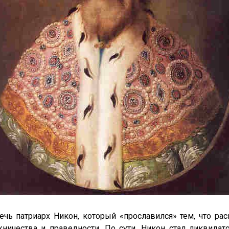
ечь патриарх Никон, который «прославился» тем, что р
жничества и праведности. По сути, Никон стал ликвида