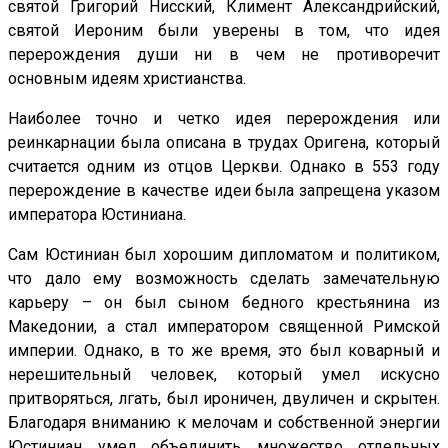
святой Григорий Нисский, Климент Александрийский,
святой Иероним были уверены в том, что идея
перерождения души ни в чем не противоречит
основным идеям христианства.
Наиболее точно и четко идея перерождения или
реинкарнации была описана в трудах Оригена, который
считается одним из отцов Церкви. Однако в 553 году
перерождение в качестве идеи была запрещена указом
императора Юстиниана.
Сам Юстиниан был хорошим дипломатом и политиком,
что дало ему возможность сделать замечательную
карьеру – он был сыном бедного крестьянина из
Македонии, а стал императором священной Римской
империи. Однако, в то же время, это был коварный и
нерешительный человек, который умел искусно
притворяться, лгать, был ироничен, двуличен и скрытен.
Благодаря вниманию к мелочам и собственной энергии
Юстиниан умел объединить множество отдельных