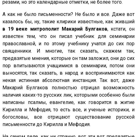
резами, но это календарные отметки, не более того.
А как не было письменности? Не было и все. Даже вот
казалось бы, ну, такие клирики известные, как живший
в 19 веке митрополит Макарий Булгаков
, кстати, он
известен тем, что он писал учебник для семинарии
православной, и по этому учебнику учатся до сих пор
священники. И многие, так сказать, скажем так,
предвзятые мнения, которые он там заложил, они до сих
пор впитываются учащимися в семинарии, потом они
выносятся, так сказать, в народ и воспринимаются как
некая истинная абсолютная инстанция. Так вот, даже
Макарий Булгаков полностью отрицал возможность
наличия каких-то русских лик, которыми особенно были
написаны псалмы, евангелие, как говорится в житие
Кирилла и Мефодия, то есть все, и ученые историки, и
богословы, все отрицают существование русской
письменности до Кирилла и Мефодия.
На самом деле, как ни странно, вот эти вот предвзятые