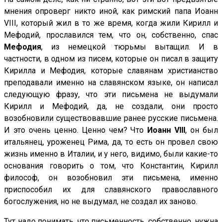
мнения опроверг никто иной, как римский папа Иоанн
VIII, который жил в то же время, когда жили Кирилл и
Мефодий, прославился тем, что он, собственно, спас
Мефодия
, из немецкой тюрьмы вытащил. И в
частности, в одном из писем, которые он писал в защиту
Кирилла и Мефодия, которые славянам христианство
преподавали именно на славянском языке, он написал
следующую фразу, что эти письмена не выдумали
Кирилл и Мефодий, да, не создали, они просто
возобновили существовавшие ранее русские письмена.
И это очень ценно. Ценно чем? Что
Иоанн VIII
, он был
итальянец, уроженец Рима, да, то есть он провел свою
жизнь именно в Италии, и у него, видимо, были какие-то
основания говорить о том, что Константин, Кирилл
философ, он возобновил эти письмена, именно
приспособил их для славянского православного
богослужения, но не выдумал, не создал их заново.
Тут надо понимать, что письменность, собственно, нужна