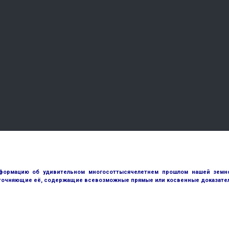
ормацию об удивительном многосоттысячелетнем прошлом нашей земной
точняющие её, содержащие всевозможные прямые или косвенные доказател