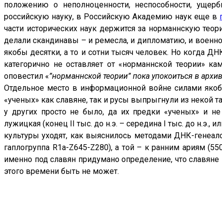
положению о неполноценности, неспособности, ущерб
российскую науку, в Российскую Академию наук еще в
части исторических наук держится за норманнскую теори
делали скандинавы – и ремесла, и дипломатию, и военное
якобы десятки, а то и сотни тысяч человек. Но когда ДНК
категорично не оставляет от «норманнской теории» кам
оповестил «
”норманнской теории” пока упокоиться в архи
Отдельное место в информационной войне силами якобы
«ученых» как славяне, так и русы выпрыгнули из некой таба
у других просто не было, да их предки «ученых» и не
лужицкая (конец II тыс. до н.э. – середина I тыс. до н.э.
культуры уходят, как выяснилось методами ДНК-генеалог
гаплогруппа R1a-Z645-Z280), а той – к ранним ариям (55
именно под славян придумано определение, что славяне 
этого времени быть не может.