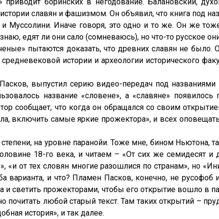
» приводит боринских в негодование. Балановский, дух
стории славян и фашизмом. Он объявил, что книга под н
и Муссолини. Иначе говоря, это одно и то же. Он же то
аю, едят ли они сало (сомневаюсь), но что-то русское они
еные» пытаются доказать, что древних славян не было. 
ор средневековой истории и археологии исторического фак
 Пасков, выпустил серию видео-передач под названиями 
льзовалось название «словене», а «славяне» появилось
ор сообщает, что когда он обращался со своим открытием 
а, включить самые яркие прожектора», и всех оповещать о
степени, на уровне паранойи. Тоже мне, бином Ньютона, 
оловине 18-го века, и читаем – «От сих же семидесят 
», «и от тех словян многие разошлися по странам», но «И
 варианта, и что? Пламен Пасков, конечно, не русофоб 
ла и светить прожекторами, чтобы его открытие вошло в 
но почитать любой старый текст. Там таких открытий – пру
обная история», и так далее.