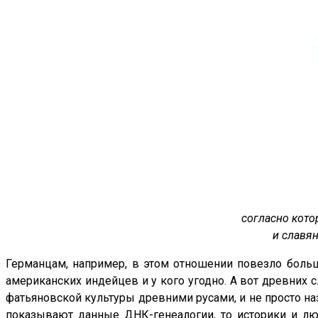
согласно кото
и славян
Германцам, например, в этом отношении повезло больше
американских индейцев и у кого угодно. А вот древних с
фатьяновской культуры древними русами, и не просто наз
показывают данные ДНК-генеалогии, то историки и лю