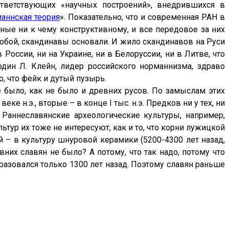
ответствующих «научных построений», внедрившихся в
аннская теория
». Показательно, что и современная РАН в
бные ни к чему конструктивному, и все передовое за них
 собой, скандинавы основали. И жило скандинавов на Руси
России, ни на Украине, ни в Белоруссии, ни в Литве, что
 один Л. Клейн, лидер российского норманнизма, здраво
о, что фейк и дутый пузырь.
 было, как не было и древних русов. По замыслам этих
ке н.э., вторые – в конце I тыс. н.э. Предков ни у тех, ни
 Раннеславянские археологические культуры, например,
ультур их тоже не интересуют, как и то, что корни лужицкой
й – в культуру шнуровой керамики (5200-4300 лет назад,
вних славян не было? А потому, что так надо, потому что
разовался только 1300 лет назад. Поэтому славян раньше