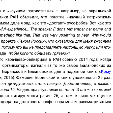
 о «научном патриотизме» – например, на апрельской
тики РАН объявила, что понятие «научный патриотизм»
амом деле я рад, как это «достает» русофобов. Вот как это
wful experience… The speaker (I don’t remember her name and
mething like that. That was very upsetting to hear. Why would
 проекта «Геном России», что оказалось для меня ужасным
 потому что вы не представляете настоящую науку, или что-
ада, чтобы кого-то обливать грязью
»?
 по карачаево-балкарцам в РАН осенью 2014 года, когда
ь организаторы изгнали за то же самое Балановских из
» Боринской и Балановских дан в недавней книге «
Кому
, 2016). Фамилия Боринской в книге упоминается 25 раз.
еет цитируемость столь низкую. Действительно, отражает
вна 10. На доктора наук никак не тянет. И это – в генетике!
декс цитируемости равен 26, а там в системе оценке
кандидат на должность профессора может рассматриваться