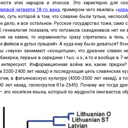
ности этих народов и этносов. Это характерно для со
первой четверти 18-го века
, примером чего явилась «
норм
ю, суть которой в том, что славяне были тупые, неспосо
 дело, и все остальное. Русское государство тоже, само
-генеалогия показала, что потомков скандинавов нет ни в 
ня на камне, то норманнисты сразу спрятались в тень,
ве фейков и дутых пузырей
». А куда ему было деваться? Ясн
 «науки» занимают «концепции», что древних славян не
керки, первые в середине I тыс. н.э., а то и вообще в 7-м ве
 интересуют. Информационная война же, какие предки?
, или 3200-2400 лет назад) и последующая цепь славянских к
ии, в фатьяновскую культуру (4300-3500 лет назад), а то
00 лет назад, гаплогруппа R1a-Z645). Почему же тогда дре
– это носители языка, который по мудрости лингвистов об