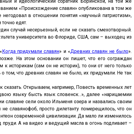
овный и идеологический соратник Боринской, на той же
азванием «Происхождение славян» опубликована в том же
же негодовал в отношении понятия «научный патриотизм»,
 точно едят.
Один случай несерьезный, если не сказать смехотворный.
ультета университета во Флориде, США, сам – выходец из
«
Когда придумали славян
» и «
Древних славян не было
».
 позже. На этом основании он пишет, что его сограждан
к историкам (сам он не историк), то они от него только
 том, что древних славян не было, их придумали. Не так
так сказать. Открываем, например, Повесть временных лет
и двою языку бысть язык словенск…», далее «нарицаемии
нии славяне сели около Ильменя озера и назвались своим
и не славянофоб, просто дилетанту померещилось, что он
пантеон современной цивилизации. Да мало ли изменилось
д пруди. А на видео и ведущий масла в огонь подливает –