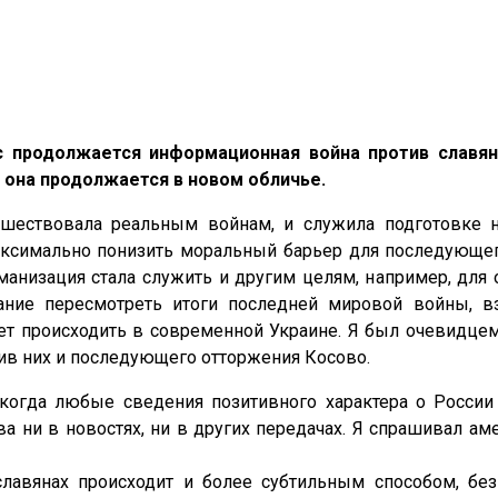
с продолжается информационная война против славян 
 она продолжается в новом обличье.
дшествовала реальным войнам, и служила подготовке н
ксимально понизить моральный барьер для последующег
манизация стала служить и другим целям, например, для
ание пересмотреть итоги последней мировой войны, вз
т происходить в современной Украине. Я был очевидцем
ив них и последующего отторжения Косово.
когда любые сведения позитивного характера о России 
а ни в новостях, ни в других передачах. Я спрашивал ам
славянах происходит и более субтильным способом, бе