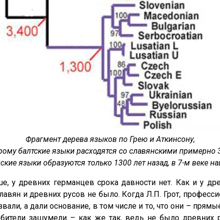
Фрагмент дерева языков по Грею и Аткинсону,
рому балтские языки расходятся со славянскими примерно 3
ские языки образуются только 1300 лет назад, в 7-м веке н
, у древних германцев срока давности нет. Как и у др
лавян и древних русов не было. Когда Л.П. Грот, професси
вали, а дали основание, в том числе и то, что они – пря
бители зашумели – как же так, ведь не было древних р