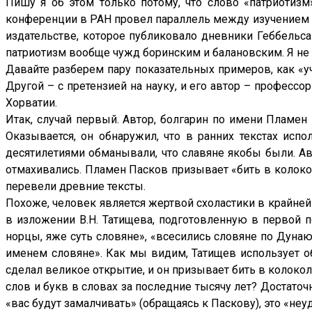
Пишу я об этом только потому, что слово «патриотизм
конференции в РАН провел параллель между изучением и
издательстве, которое публиковало дневники Геббельса 
патриотизм вообще чужд боринским и балановским. Я не зн
Давайте разберем пару показательных примеров, как «уч
Другой – с претензией на науку, и его автор – професс
Хорватии.
Итак, случай первый. Автор, болгарин по имени Пламен
Оказывается, он обнаружил, что в ранних текстах испо
десятилетиями обманывали, что славяне якобы были. Авт
отмахивались. Пламен Пасков призывает «бить в колокол
перевели древние тексты.
Похоже, человек является жертвой схоластики в крайней 
в изложении В.Н. Татищева, подготовленную в первой п
норцы, яже суть словяне», «всесились словяне по Дунаю
именем словяне». Как мы видим, Татищев использует оба
сделал великое открытие, и он призывает бить в колоко
слов и букв в словах за последние тысячу лет? Достаточ
«вас будут замалчивать» (обращаясь к Паскову), это «неуд