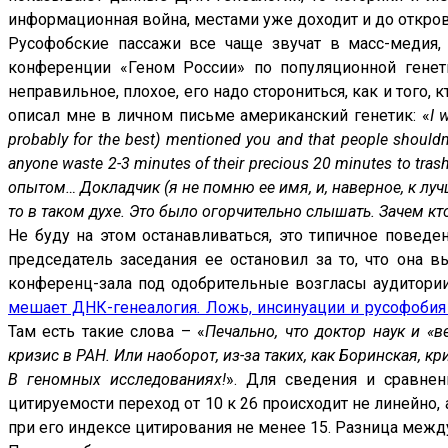
информационная война, местами уже доходит и до откро
Русофобские пассажи все чаще звучат в масс-медия,
конференции «Геном России» по популяционной генети
неправильное, плохое, его надо сторониться, как и того, 
описал мне в личном письме американский генетик: «
I 
probably for the best) mentioned you and that people shouldn
anyone waste 2-3 minutes of their precious 20 minutes to tra
опытом… Докладчик (я не помню ее имя, и, наверное, к луч
то в таком духе. Это было огорчительно слышать. Зачем кт
Не буду на этом останавливаться, это типичное поведе
председатель заседания ее остановил за то, что она 
конференц-зала под одобрительные возгласы аудитории.
мешает ДНК-генеалогия. Ложь, инсинуации и русофобия
Там есть такие слова – «
Печально, что доктор наук и «
кризис в РАН. Или наоборот, из-за таких, как Боринская, кр
В геномных исследованиях!
». Для сведения и сравнен
цитируемости переход от 10 к 26 происходит не линейно
при его индексе цитирования не менее 15. Разница между