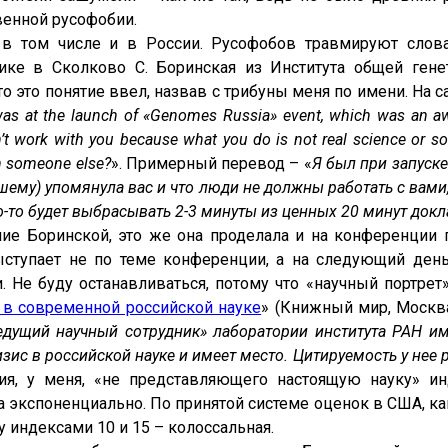
венной русофобии.
 в том числе и в России. Русофобов травмируют слова
ке в Сколково С. Боринская из Института общей гене
кто это понятие ввел, назвав с трибуны меня по имени. На с
was at the launch of «Genomes Russia» event, which was an a
’t work with you because what you do is not real science or so
sh someone else?
». Примерный перевод – «
Я был при запуске
шему) упомянула вас и что люди не должны работать с вами,
о-то будет выбрасывать 2-3 минуты из ценных 20 минут докл
ние Боринской, это же она проделала и на конференции
выступает не по теме конференции, а на следующий ден
 Не буду останавливаться, потому что «научный портрет
 в современной российской науке
» (Книжный мир, Москва
ведущий научный сотрудник» лаборатории института РАН им
изис в российской науке и имеет место. Цитируемость у нее ра
ия, у меня, «не представляющего настоящую науку» ин
, а экспоненциально. По принятой системе оценок в США, 
 индексами 10 и 15 – колоссальная.