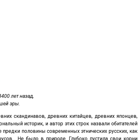
400 лет назад,
ашей эры.
евних скандинавов, древних китайцев, древних японцев,
ональный историк, и автор этих строк назвали обитателей
мые предки половины современных этнических русских, как
усов… Не было в природе. Глубоко пустила свои корни