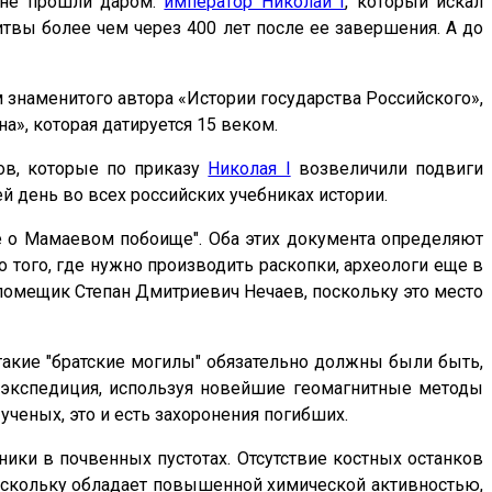
 не прошли даром:
император Николай I
, который искал
твы более чем через 400 лет после ее завершения. А до
м знаменитого автора «Истории государства Российского»,
а», которая датируется 15 веком.
ов, которые по приказу
Николая I
возвеличили подвиги
й день во всех российских учебниках истории.
ие о Мамаевом побоище". Оба этих документа определяют
о того, где нужно производить раскопки, археологи еще в
 помещик Степан Дмитриевич Нечаев, поскольку это место
такие "братские могилы" обязательно должны были быть,
на экспедиция, используя новейшие геомагнитные методы
ученых, это и есть захоронения погибших.
ики в почвенных пустотах. Отсутствие костных останков
поскольку обладает повышенной химической активностью,