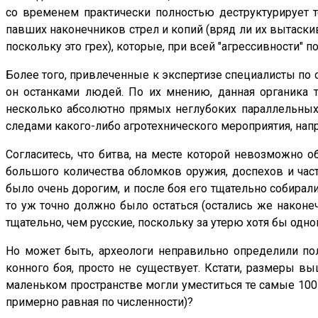
со временем практически полностью деструктурирует т
павших наконечников стрел и копий (вряд ли их вытаскив
поскольку это грех), которые, при всей "агрессивности" 
Более того, привлеченные к экспертизе специалисты по 
он останками людей. По их мнению, данная органика
несколько абсолютно прямых неглубоких параллельных д
следами какого-либо агротехнического мероприятия, нап
Согласитесь, что битва, на месте которой невозможно 
большого количества обломков оружия, доспехов и част
было очень дорогим, и после боя его тщательно собира
то уж точно должно было остаться (остались же након
тщательно, чем русские, поскольку за утерю хотя бы одно
Но может быть, археологи неправильно определили пол
конного боя, просто не существует. Кстати, размеры в
маленьком пространстве могли уместиться те самые 100 
примерно равная по численности)?