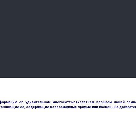
ормацию об удивительном многосоттысячелетнем прошлом нашей земной
точняющие её, содержащие всевозможные прямые или косвенные доказател