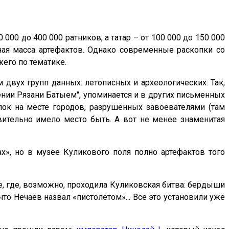
00 до 400 000 ратников, а татар – от 100 000 до 150 000
мная масса артефактов. Однако современные раскопки со
его по тематике.
вух групп данных: летописных и археологических. Так,
рении Рязани Батыем", упоминается и в других письменных
пок на месте городов, разрушенных завоевателями (там
вительно имело место быть. А вот не менее знаменитая
ах», но в музее Куликового поля полно артефактов того
те, где, возможно, проходила Куликовская битва: бердыши
что Нечаев назвал «пистолетом»... Все это установили уже