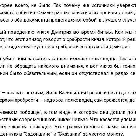
корее всего, не было. Так почему же источники уверяют
мого события. Самые ранние списки этих произведений д
е всего оба документа представляют собой, в лучшем случ
ный поведению князя Дмитрия во время битвы. Как мы п
, что этот эпизод говорит о храбрости князя, который р
 свидетельствует не о храбрости, а о трусости Дмитрия.
убить или захватить в плен именно полководца. Так что
ли не обращать никакого внимания, а вот князя бы точно
ии было обязательным, если он отсутствовал в рядах св
 — как мы помним, Иван Васильевич Грозный никогда сам 
рхом храбрости — надо же, полководец сам сражается, да 
Мамаевом побоище", в том виде, в котором они дошли до
льствами современников никак нельзя. Что касается упоми
м пересказом эпизодов уже рассмотренных нами источ
нную в "Задонщине" и "Сказании" за чистую монету.