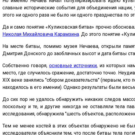
Но именно Нечаев начал популяризировать идею куль
славные исторические события для объединения нации, 
этого ни одного раза не было ни одного празднества по э
Да и само понятие «Куликовская битва» прочно обосновал
Николая Михайловича Карамзина
. До этого понятие «Кул
На месте битвы, помимо музея Нечаева, открыли памя
Дмитрия Донского до заоблачных высот и дата битвы ста
Собственно говоря,
основные источники
, из которых на
место, где случилось сражение, достаточно точно. Неудив
XIX веке занялись "сбором доказательств" (первым, кто
находилось в его имении). Однако результаты были весь
До сих пор не удалось обнаружить никаких следов масс
поскольку и те, и другие никогда не оставляли тела п
исследования, обнаружила "шесть объектов, расположенны
Тем не менее костей в этих объектах обнаружено не бы
исследователи объяснили тем, что после битвы тела по