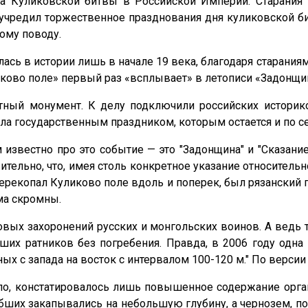
та Куликовской битвы в Российской Империи. Старания
учредил торжественное празднования дня куликовской би
тому поводу.
ась в истории лишь в начале 19 века, благодаря старания
иково поле» первый раз «всплывает» в летописи «Задонщин
тный монумент. К делу подключили российских историк
ла государственным праздником, которым остается и по се
м известно про это событие — это "Задонщина" и "Сказан
ительно, что, имея столь конкретное указание относительн
 перекопал Куликово поле вдоль и поперек, был рязанский
ма скромны.
овых захоронений русских и монгольских воинов. А ведь 
авших ратников без погребения. Правда, в 2006 году од
х с запада на восток с интервалом 100-120 м." По версии 
ло, констатировалось лишь повышенное содержание орган
гибших закапывались на небольшую глубину, а чернозем, 