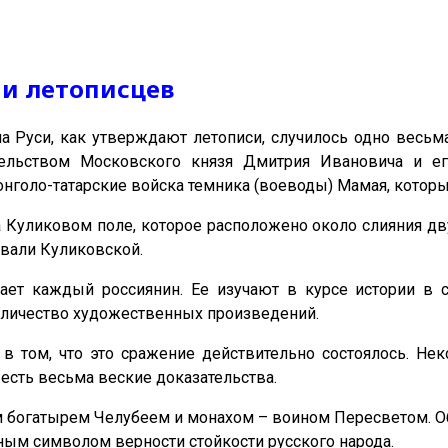
ии летописцев
а Руси, как утверждают летописи, случилось одно весьма
тельством Московского князя Дмитрия Ивановича и е
онголо-татарские войска темника (воеводы) Мамая, котор
а Куликовом поле, которое расположено около слияния дв
звали Куликовской.
ает каждый россиянин. Ее изучают в курсе истории в с
личество художественных произведений.
в том, что это сражение действительно состоялось. Н
есть весьма веские доказательства.
огатырем Челубеем и монахом – воином Пересветом. Оба в
азным символом верности стойкости русского народа.