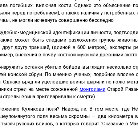
ела погибших, включая кости. Однако это объяснение п
али перед погребением), а также наличия у погребенных 
почвы, не могли исчезнуть совершенно бесследно.
судебно-медицинской идентификации личности, подтвердив 
 также может быть следами разложения трупов животны
руг другу траншей, (длиной в 600 метров), эксперты р
ример, внесения в почву костной муки или древними скот
обнаружить останки убитых бойцов выглядит несколько ст
ей конской сбруи. По мнению ученых, подобное вполне 
ли. Однако вряд ли уцелевшие воины шарили по полю мет
ечники стрел на месте сожженной
монголами
Старой Рязан
й стрелы воина приговаривали к смерти).
ожение Куликова поля? Навряд ли. В том месте, где Не
ышеупомянутого поля весьма скромны — два километра в
тысяч русских воинов, о которых говорит "Сказание о М