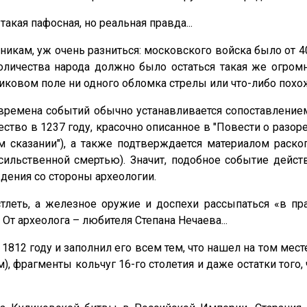
такая пафосная, но реальная правда...
кам, уж очень разниться: московского войска было от 40 0
количества народа должно было остаться такая же огро
ковом поле ни одного обломка стрелы или что-либо похож
емена событий обычно устанавливается сопоставлением д
ство в 1237 году, красочно описанное в "Повести о разо
м сказании"), а также подтверждается материалом раско
ильственной смертью). Значит, подобное событие дейст
дения со стороны археологии.
тлеть, а железное оружие и доспехи рассыпаться «в пр
От археолога – любителя Степана Нечаева...
812 году и заполнил его всем тем, что нашел на том мес
м), фрагменты кольчуг 16-го столетия и даже остатки того, 