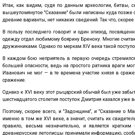
Итак, как видим, судя по данным археологии, битвы, с
вышеупомянутое "Сказание" были написаны куда позже са
древние варианты, нет никаких сведений. Так что, скоре
В пользу последнего говорит и один эпизод, посвящен
одежду отдал любимому боярину Бреноку. Многие считают
дружинниками. Однако по меркам XIV века такой поступок,
В каждом бою неприятель в первую очередь стремился 
большей опасности, ведь на простого ратника враги мог
Иванович не мог — в те времена участие князя в сражен
сражение.
Однако к XVI веку этот рыцарский обычай был уже забыт
шестнадцатого столетия поступок Дмитрия казался уже ве
Поэтому, скорее всего, и "Задонщина", и "Сказание о 
именно в том же XVI веке, а значит, считать их свидете
правило, весьма незначительно, и является кратки
древнерусские летописцы принимали информацию, сообще