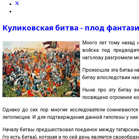
Куликовская битва - плод фантаз
Много лет тому назад н
войска под предводи
наголову разгромили м
Произошла эта битва н
битву впоследствии на
Ныне про эту битву зн
посвящено огромное ко
Однако до сих пор многие исследователи сомневаются 
летописцев. И для подтверждения данной гипотезы у них 
Началу битвы предшествовал поединок между татарским б
(то есть битва), которая и по сей день является своеобр