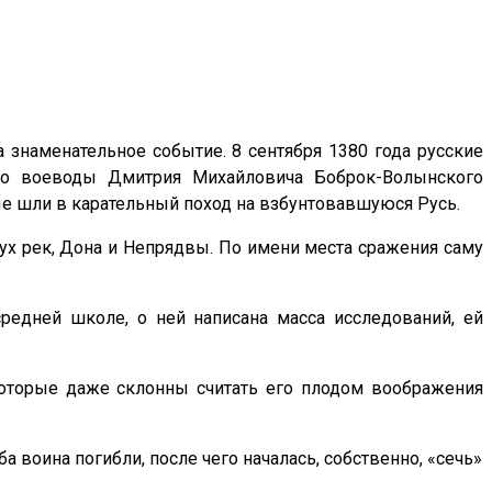
 знаменательное событие. 8 сентября 1380 года русские
го воеводы Дмитрия Михайловича Боброк-Волынского
ые шли в карательный поход на взбунтовавшуюся Русь.
ух рек, Дона и Непрядвы. По имени места сражения саму
редней школе, о ней написана масса исследований, ей
екоторые даже склонны считать его плодом воображения
оина погибли, после чего началась, собственно, «сечь»