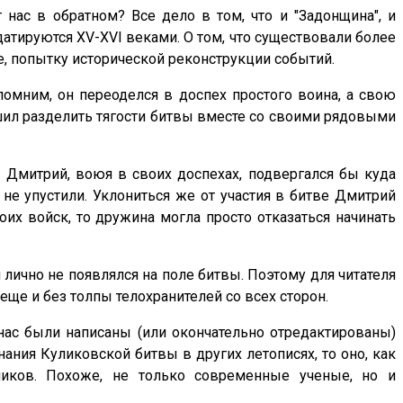
 нас в обратном? Все дело в том, что и "Задонщина", и
атируются XV-XVI веками. О том, что существовали более
ае, попытку исторической реконструкции событий.
омним, он переоделся в доспех простого воина, а свою
ешил разделить тягости битвы вместе со своими рядовыми
 Дмитрий, воюя в своих доспехах, подвергался бы куда
 не упустили. Уклониться же от участия в битве Дмитрий
оих войск, то дружина могла просто отказаться начинать
лично не появлялся на поле битвы. Поэтому для читателя
еще и без толпы телохранителей со всех сторон.
 нас были написаны (или окончательно отредактированы)
нания Куликовской битвы в других летописях, то оно, как
ников. Похоже, не только современные ученые, но и