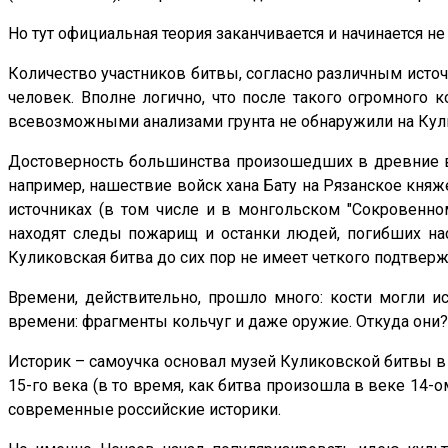
Но тут официальная теория заканчивается и начинается не 
Количество участников битвы, согласно различным источни
человек. Вполне логично, что после такого огромного 
всевозможными анализами грунта не обнаружили на Кули
Достоверность большинства произошедших в древние вр
например, нашествие войск хана Бату на Рязанское княже
источниках (в том числе и в монгольском "Сокровенно
находят следы пожарищ и останки людей, погибших нас
Куликовская битва до сих пор не имеет четкого подтверж
Времени, действительно, прошло много: кости могли ис
времени: фрагменты кольчуг и даже оружие. Откуда они? 
Историк – самоучка основал музей Куликовской битвы в 1
15-го века (в то время, как битва произошла в веке 14-о
современные российские историки.