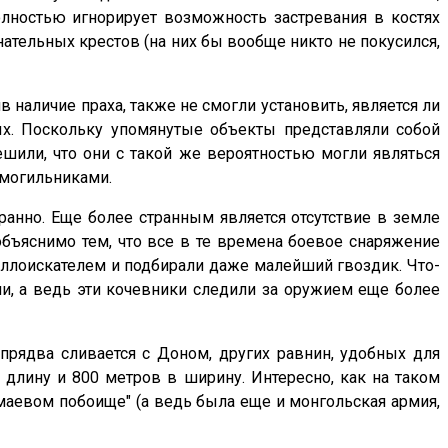
олностью игнорирует возможность застревания в костях
нательных крестов (на них бы вообще никто не покусился,
наличие праха, также не смогли установить, является ли
х. Поскольку упомянутые объекты представляли собой
ешили, что они с такой же вероятностью могли являться
омогильниками.
ранно. Еще более странным является отсутствие в земле
объяснимо тем, что все в те времена боевое снаряжение
аллоискателем и подбирали даже малейший гвоздик. Что-
и, а ведь эти кочевники следили за оружием еще более
прядва сливается с Доном, других равнин, удобных для
 длину и 800 метров в ширину. Интересно, как на таком
амаевом побоище" (а ведь была еще и монгольская армия,