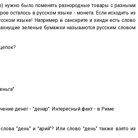
ене) нужно было поменять разнородные товары с разными
орое осталось в русском языке - монета. Если исходить из
русском языке! Например в санскрите и хинди есть слово
то пахнущие зеленые бумажки называются русским словом
ацепок?
еньга"
ение денег - "денар". Интересный факт - в Риме
лова "день" и "арий"? Или слово "день" также взято из