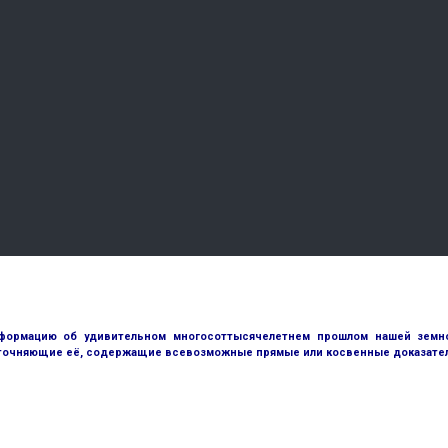
ормацию об удивительном многосоттысячелетнем прошлом нашей земной
точняющие её, содержащие всевозможные прямые или косвенные доказател