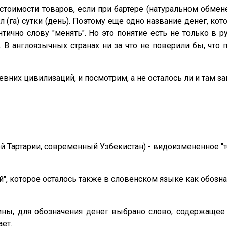
 стоимости товаров, если при бартере (натуральном обм
 (га) сутки (день). Поэтому еще одно название денег, кот
нтично слову "менять". Но это понятие есть не только в 
y". В англоязычных странах ни за что не поверили бы, ч
них цивилизаций, и посмотрим, а не осталось ли и там з
й Тартарии, современный Узбекистан) - видоизмененное "т
, которое осталось также в словенском языке как обознач
ы, для обозначения денег выбрано слово, содержащее с
ает.