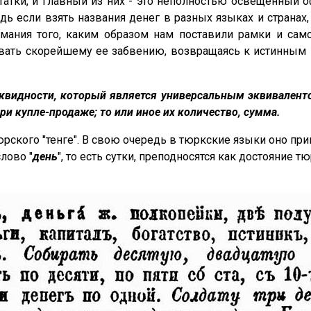
статки, и главный из них - это неполностью освещенный 
едь если взять названия денег в разных языках и странах
мания того, каким образом нам поставили рамки и само
вать скорейшему ее забвению, возвращаясь к истинным пе
квидности, который является универсальным эквиваленто
 купле-продаже; то или иное их количество, сумма.
тюрского "тенге". В свою очередь в тюркские языки оно пр
лово "
день
", то есть сутки, преподносятся как достояние