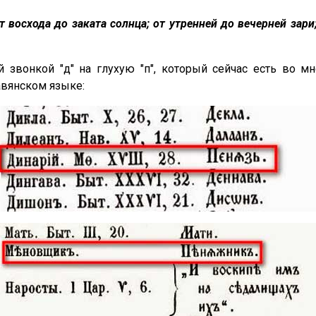
т восхода до заката солнца; от утренней до вечерней зар
й звонкой "д" на глухую "п", который сейчас есть во м
авянском языке: