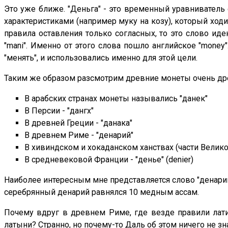
Это уже ближе. "Деньга" - это временный уравниватель
характеристиками (например муку на козу), который ходил
правила оставления только согласных, то это слово иде
"mani". Именно от этого слова пошло английское "mone
"менять", и использовались именно для этой цели.
Таким же образом разсмотрим древние монеты очень древ
В арабских странах монеты назывались "данек"
В Персии - "дангх"
В древней Греции - "данака"
В древнем Риме - "денарий"
В хивиндском и хокаданском ханствах (части Велико
В средневековой Франции - "денье" (denier)
Наиболее интересным мне представляется слово "денарий"
серебрянный денарий равнялся 10 медным ассам.
Почему вдруг в древнем Риме, где везде правили латин
латыни? Странно, но почему-то Даль об этом ничего не зн