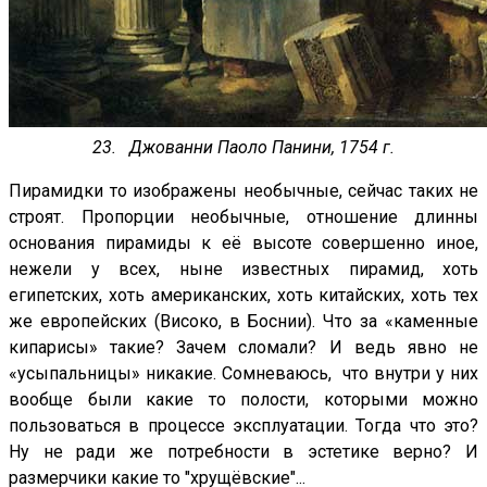
23. Джованни Паоло Панини, 1754 г.
Пирамидки то изображены необычные, сейчас таких не
строят. Пропорции необычные, отношение длинны
основания пирамиды к её высоте совершенно иное,
нежели у всех, ныне известных пирамид, хоть
египетских, хоть американских, хоть китайских, хоть тех
же европейских (Високо, в Боснии). Что за «каменные
кипарисы» такие? Зачем сломали? И ведь явно не
«усыпальницы» никакие. Сомневаюсь, что внутри у них
вообще были какие то полости, которыми можно
пользоваться в процессе эксплуатации. Тогда что это?
Ну не ради же потребности в эстетике верно? И
размерчики какие то "хрущёвские"...