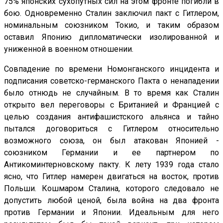
75% японских сухопутных сил на этом фронте погибли в
бою. Одновременно Сталин заключил пакт с Гитлером,
номинальным союзником Токио, и таким образом
оставил Японию дипломатически изолированной и
униженной в военном отношении.
Совпадение по времени Номонганского инцидента и
подписания советско-германского Пакта о ненападении
было отнюдь не случайным. В то время как Сталин
открыто вел переговоры с Британией и Францией с
целью создания антифашистского альянса и тайно
пытался договориться с Гитлером относительно
возможного союза, он был атакован Японией -
союзником Германии и ее партнером по
Антикоминтерновскому пакту. К лету 1939 года стало
ясно, что Гитлер намерен двигаться на восток, против
Польши. Кошмаром Сталина, которого следовало не
допустить любой ценой, была война на два фронта
против Германии и Японии. Идеальным для него