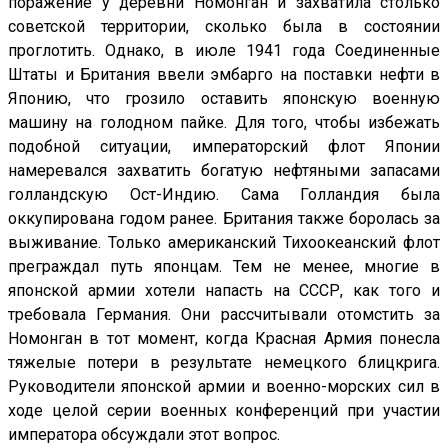
поражение у деревни Номонган и захватила столько
советской территории, сколько была в состоянии
проглотить. Однако, в июле 1941 года Соединенные
Штаты и Британия ввели эмбарго на поставки нефти в
Японию, что грозило оставить японскую военную
машину на голодном пайке. Для того, чтобы избежать
подобной ситуации, императорский флот Японии
намеревался захватить богатую нефтяными запасами
голландскую Ост-Индию. Сама Голландия была
оккупирована годом ранее. Британия также боролась за
выживание. Только американский Тихоокеанский флот
преграждал путь японцам. Тем не менее, многие в
японской армии хотели напасть на СССР, как того и
требовала Германия. Они рассчитывали отомстить за
Номонган в тот момент, когда Красная Армия понесла
тяжелые потери в результате немецкого блицкрига.
Руководители японской армии и военно-морских сил в
ходе целой серии военных конференций при участии
императора обсуждали этот вопрос.