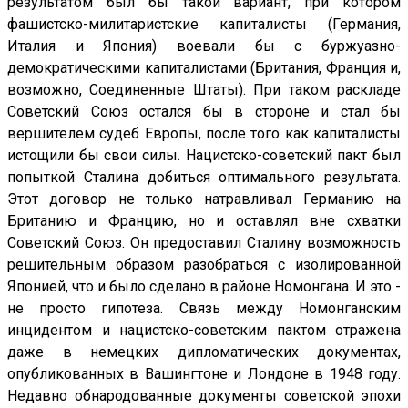
результатом был бы такой вариант, при котором
фашистско-милитаристские капиталисты (Германия,
Италия и Япония) воевали бы с буржуазно-
демократическими капиталистами (Британия, Франция и,
возможно, Соединенные Штаты). При таком раскладе
Советский Союз остался бы в стороне и стал бы
вершителем судеб Европы, после того как капиталисты
истощили бы свои силы. Нацистско-советский пакт был
попыткой Сталина добиться оптимального результата.
Этот договор не только натравливал Германию на
Британию и Францию, но и оставлял вне схватки
Советский Союз. Он предоставил Сталину возможность
решительным образом разобраться с изолированной
Японией, что и было сделано в районе Номонгана. И это -
не просто гипотеза. Связь между Номонганским
инцидентом и нацистско-советским пактом отражена
даже в немецких дипломатических документах,
опубликованных в Вашингтоне и Лондоне в 1948 году.
Недавно обнародованные документы советской эпохи