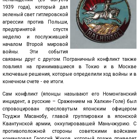
1939 года), который дал
зеленый свет гитлеровской
агрессии против Польши,
предпринятой спустя
неделю и послужившей
началом Второй мировой
войны. Эти события
связаны друг с другом. Пограничный конфликт также
повлиял на принимавшиеся в Токио и в Москве
ключевые решения, которые определили ход войны и в
конечном счете - ее итоги.
Сам конфликт (японцы называют его Номонганский
инцидент, а русские – Сражением на Халкин-Голе) был
спровоцирован пресловутым японским офицером
Тсуджи Масанобу, главой группировки в японской
Квантунской армии, оккупировавшей Маньчжурию. С
противоположной стороны советскими войсками
командовал Георгий Жуков, который позже приведет