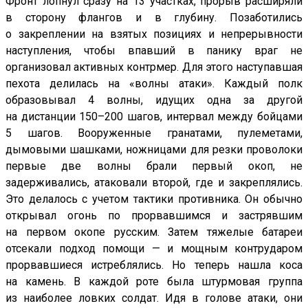
Фронт лопнул сразу на 13 участках, прорыв расширяли
в сторону флангов и в глубину. Позаботились
о закреплении на взятых позициях и непрерывности
наступления, чтобы впавший в панику враг не
организовал активных контрмер. Для этого наступавшая
пехота делилась на «волны атаки». Каждый полк
образовывал 4 волны, идущих одна за другой
на дистанции 150–200 шагов, интервал между бойцами
5 шагов. Вооруженные гранатами, пулеметами,
дымовыми шашками, ножницами для резки проволоки
первые две волны брали первый окоп, не
задерживались, атаковали второй, где и закреплялись.
Это делалось с учетом тактики противника. Он обычно
открывал огонь по прорвавшимся и застрявшим
на первом окопе русским. Затем тяжелые батареи
отсекали подход помощи — и мощным контрударом
прорвавшиеся истреблялись. Но теперь нашла коса
на камень. В каждой роте была штурмовая группа
из наиболее ловких солдат. Идя в голове атаки, они