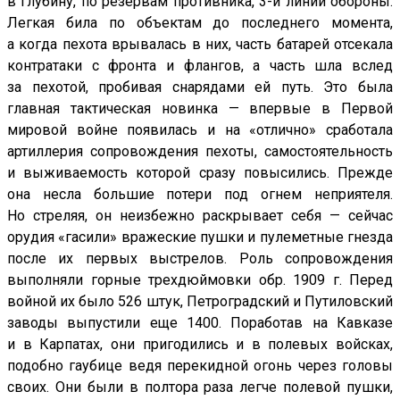
в глубину, по резервам противника, 3-й линии обороны.
Легкая била по объектам до последнего момента,
а когда пехота врывалась в них, часть батарей отсекала
контратаки с фронта и флангов, а часть шла вслед
за пехотой, пробивая снарядами ей путь. Это была
главная тактическая новинка — впервые в Первой
мировой войне появилась и на «отлично» сработала
артиллерия сопровождения пехоты, самостоятельность
и выживаемость которой сразу повысились. Прежде
она несла большие потери под огнем неприятеля.
Но стреляя, он неизбежно раскрывает себя — сейчас
орудия «гасили» вражеские пушки и пулеметные гнезда
после их первых выстрелов. Роль сопровождения
выполняли горные трехдюймовки обр. 1909 г. Перед
войной их было 526 штук, Петроградский и Путиловский
заводы выпустили еще 1400. Поработав на Кавказе
и в Карпатах, они пригодились и в полевых войсках,
подобно гаубице ведя перекидной огонь через головы
своих. Они были в полтора раза легче полевой пушки,