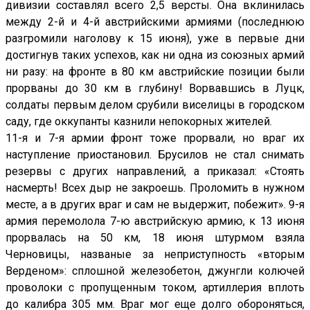
дивизии составлял всего 2,5 версты. Она вклинилась
между 2-й и 4-й австрийскими армиями (последнюю
разгромили наголову к 15 июня), уже в первые дни
достигнув таких успехов, как ни одна из союзных армий
ни разу: на фронте в 80 км австрийские позиции были
прорваны до 30 км в глубину! Ворвавшись в Луцк,
солдаты первым делом срубили виселицы в городском
саду, где оккупанты казнили непокорных жителей.
11-я и 7-я армии фронт тоже прорвали, но враг их
наступление приостановил. Брусилов не стал снимать
резервы с других направлений, а приказал: «Стоять
насмерть! Всех дыр не закроешь. Проломить в нужном
месте, а в других враг и сам не выдержит, побежит». 9-я
армия перемолола 7-ю австрийскую армию, к 13 июня
прорвалась на 50 км, 18 июня штурмом взяла
Черновицы, названые за неприступность «вторым
Верденом»: сплошной железобетон, джунгли колючей
проволоки с пропущенным током, артиллерия вплоть
до калибра 305 мм. Враг мог еще долго обороняться,