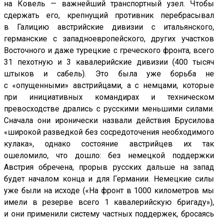
на Ковель — важнейший транспортный узел. Чтобы
сдержать его, крепнущий противник перебрасывал
в Галицию австрийские дивизии с итальянского,
германские с западноевропейского, других участков
Восточного и даже турецкие с греческого фронта, всего
31 пехотную и 3 кавалерийские дивизии (400 тысяч
штыков и сабель). Это была уже борьба не
с «опущенными» австрийцами, а с немцами, которые
при инициативных командирах и техническом
превосходстве дрались с русскими меньшими силами.
Сначала они иронически назвали действия Брусилова
«широкой разведкой без сосредоточения необходимого
кулака», однако состояние австрийцев их так
ошеломило, что дошло: без немецкой поддержки
Австрия обречена, прорыв русских дальше на запад
будет началом конца и для Германии. Немецкие силы
уже были на исходе («На фронт в 1000 километров мы
имели в резерве всего 1 кавалерийскую бригаду»),
и они применили систему частных поддержек, бросаясь