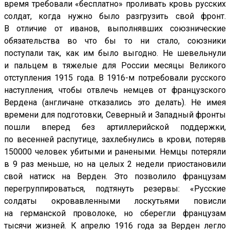
время требовали «бесплатно» проливать кровь русских
солдат, когда нужно было разгрузить свой фронт.
В отличие от иванов, выполнявших союзнические
обязательства во что бы то ни стало, союзники
поступали так, как им было выгодно. Не шевельнули
и пальцем в тяжелые для России месяцы Великого
отступления 1915 года. В 1916-м потребовали русского
наступления, чтобы отвлечь немцев от французского
Вердена (англичане отказались это делать). Не имея
времени для подготовки, Северный и Западный фронты
пошли вперед без артиллерийской поддержки,
по весенней распутице, захлебнулись в крови, потеряв
150000 человек убитыми и ранеными. Немцы потеряли
в 9 раз меньше, но на целых 2 недели приостановили
свой натиск на Верден. Это позволило французам
перегруппироваться, подтянуть резервы: «Русские
солдаты окровавленными лоскутьями повисли
на германской проволоке, но сберегли французам
тысячи жизней. К апрелю 1916 года за Верден легло