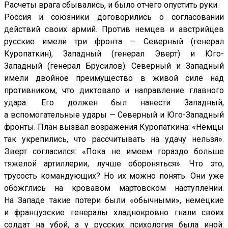
Расчеты врага сбывались, и было отчего опустить руки.
Россия и союзники договорились о согласовании
действий своих армий. Против немцев и австрийцев
русские имели три фронта — Северный (генерал
Куропаткин), Западный (генерал Эверт) и Юго-
Западный (генерал Брусилов). Северный и Западный
имели двойное преимущество в живой силе над
противником, что диктовало и направление главного
удара. Его должен был нанести Западный,
а вспомогательные удары — Северный и Юго-Западный
фронты. План вызвал возражения Куропаткина: «Немцы
так укрепились, что рассчитывать на удачу нельзя».
Эверт согласился: «Пока не имеем гораздо больше
тяжелой артиллерии, лучше обороняться». Что это,
трусость командующих? Но их можно понять. Они уже
обожглись на кровавом мартовском наступлении.
На Западе такие потери были «обычными», немецкие
и французские генералы хладнокровно гнали своих
солдат на убой, а у русских психология была иной: