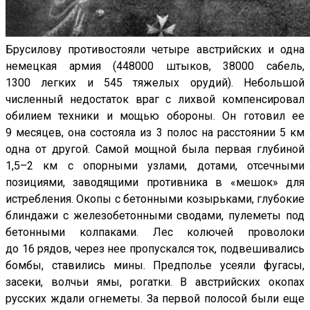
Брусилову противостояли четыре австрийских и одна
немецкая армия (448000 штыков, 38000 сабель,
1300 легких и 545 тяжелых орудий). Небольшой
численный недостаток враг с лихвой компенсировал
обилием техники и мощью обороны. Он готовил ее
9 месяцев, она состояла из 3 полос на расстоянии 5 км
одна от другой. Самой мощной была первая глубиной
1,5–2 км с опорными узлами, дотами, отсечными
позициями, заводящими противника в «мешок» для
истребления. Окопы с бетонными козырьками, глубокие
блиндажи с железобетонными сводами, пулеметы под
бетонными колпаками. Лес колючей проволоки
до 16 рядов, через нее пропускался ток, подвешивались
бомбы, ставились мины. Предполье усеяли фугасы,
засеки, волчьи ямы, рогатки. В австрийских окопах
русских ждали огнеметы. За первой полосой были еще