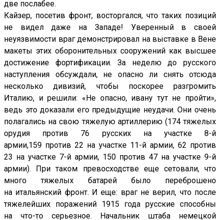
две послабее.
Кайзер, посетив фронт, восторгался, что таких позиций
не видел даже на Западе! Уверенный в своей
неуязвимости враг демонстрировал на выставке в Вене
макеты этих оборонительных сооружений как высшее
достижение фортификации. За неделю до русского
наступления обсуждали, не опасно ли снять отсюда
несколько дивизий, чтобы поскорее разгромить
Италию, и решили: «Не опасно, ивану тут не пройти»,
ведь это доказали его предыдущие неудачи. Они очень
полагались на свою тяжелую артиллерию (174 тяжелых
орудия против 76 русских на участке 8-й
армии,159 против 22 на участке 11-й армии, 62 против
23 на участке 7-й армии, 150 против 47 на участке 9-й
армии). При таком превосходстве еще сетовали, что
много тяжелых батарей было переброшено
на итальянский фронт. И еще: враг не верил, что после
тяжелейших поражений 1915 года русские способны
на что-то серьезное. Начальник штаба немецкой