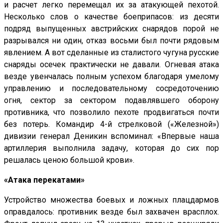
и расчет легко перемещал их за атакующей пехотой.
Несколько слов о качестве боеприпасов: из десяти
подряд выпущенных австрийских снарядов порой не
разрывался ни один, отказ восьми был почти рядовым
явлением. А вот сделанные из сталистого чугуна русские
снаряды осечек практически не давали. Огневая атака
везде увенчалась полным успехом благодаря умелому
управлению и последовательному сосредоточению
огня, сектор за сектором подавлявшего оборону
противника, что позволило пехоте продвигаться почти
без потерь. Командир 4-й стрелковой («Железной»)
дивизии генерал Деникин вспоминал: «Впервые наша
артиллерия выполнила задачу, которая до сих пор
решалась ценою большой крови».
«Атака перекатами»
Устройство множества боевых и ложных плацдармов
оправдалось: противник везде был захвачен врасплох.