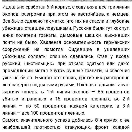
Идеально сработал 6-й корпус, с ходу взяв все три линии
окопов, разгромив при этом не австрийцев, а немцев.
Все было сделано так четко, что тех не спасли и глубокие
убежища, ставшие ловушками. Русские были тут как тут,
вниз полетели гранаты, дымовые шашки, выживших
почти не было. Хваленая основательность германских
сооружений не помогла. Сидевшие в уцелевших
убежищах солдаты спешно сдавались. Став у входа,
русский «чистильщик» при отказе сдаться или даже
промедлении метал внутрь ручные гранаты, и спасения
уже не было. Быстро это поняв, противник расторопно
лез наверх с поднятыми руками. Пленные давали такую
картину потерь: в 1-й линии окопов — 85 процентов
убитых и раненых и 15 процентов пленных; во 2-й
линии — по 50 процентов каждой категории; в 3-й
линии — все 100 процентов пленных.
Самого значительного успеха добилась 8-я армия с ее
наибольшей плотностью атакующих, фронт каждой