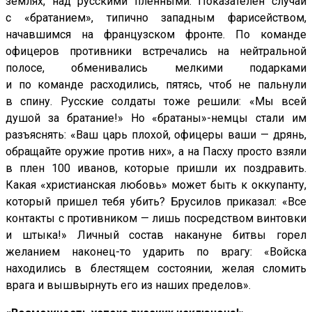
землях, над русскими пленными. Показателен случай
с «братанием», типично западным фарисейством,
начавшимся на французском фронте. По команде
офицеров противники встречались на нейтральной
полосе, обменивались мелкими подарками
и по команде расходились, пятясь, чтоб не пальнули
в спину. Русские солдаты тоже решили: «Мы всей
душой за братание!» Но «братаны»-немцы стали им
разъяснять: «Ваш царь плохой, офицеры ваши — дрянь,
обращайте оружие против них», а на Пасху просто взяли
в плен 100 иванов, которые пришли их поздравить.
Какая «христианская любовь» может быть к оккупанту,
который пришел тебя убить? Брусилов приказал: «Все
контакты с противником — лишь посредством винтовки
и штыка!» Личный состав накануне битвы горел
желанием наконец-то ударить по врагу: «Войска
находились в блестящем состоянии, желая сломить
врага и вышвырнуть его из наших пределов».