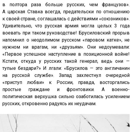
в полтора раза больше русских, чем французов».
А царская Ставка всегда, предательски по отношению
к своей стране, соглашалась с действиями «союзников».
Удивительно, что русская армия могла целых 3 года
воевать при таком руководстве! Брусиловский прорыв
напомнил о неодолимом русском «паровом катке», не
нужном ни врагам, ни «друзьям». Они недоумевали:
«Первое успешное наступление в позиционной войне!
Кстати, откуда у русских такой генерал, ведь они —
тупые бездари?» И лгали: «Брусилов — это англичанин
на русской службе». Запад захлестнул очередной
«приступ любви» к России, правда, восторгались
простые граждане и фронтовики. А военно-
политическая верхушка сильно озаботилась усилением
русских, откровенно радуясь их неудачам.