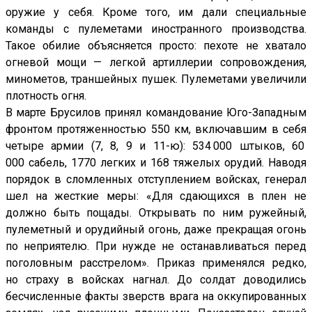
оружие у себя. Кроме того, им дали специальные
команды с пулеметами иностранного производства.
Такое обилие объясняется просто: пехоте не хватало
огневой мощи — легкой артиллерии сопровождения,
минометов, траншейных пушек. Пулеметами увеличили
плотность огня.
В марте Брусилов принял командование Юго-Западным
фронтом протяженностью 550 км, включавшим в себя
четыре армии (7, 8, 9 и 11-ю): 534 000 штыков, 60
000 сабель, 1770 легких и 168 тяжелых орудий. Наводя
порядок в сломленных отступлением войсках, генерал
шел на жесткие меры: «Для сдающихся в плен не
должно быть пощады. Открывать по ним ружейный,
пулеметный и орудийный огонь, даже прекращая огонь
по неприятелю. При нужде не останавливаться перед
поголовным расстрелом». Приказ применялся редко,
но страху в войсках нагнал. До солдат доводились
бесчисленные факты зверств врага на оккупированных