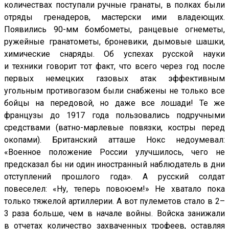
количествах поступали ручные гранаты, в полках были
отряды гренадеров, мастерски ими владеющих.
Появились 90-мм бомбометы, ранцевые огнеметы,
ружейные гранатометы, броневики, дымовые шашки,
химические снаряды. Об успехах русской науки
и техники говорит тот факт, что всего через год после
первых немецких газовых атак эффективным
угольным противогазом были снабжены не только все
бойцы на передовой, но даже все лошади! Те же
французы до 1917 года пользовались подручными
средствами (ватно-марлевые повязки, костры перед
окопами). Британский атташе Нокс недоумевал:
«Военное положение России улучшилось, чего не
предсказал бы ни один иностранный наблюдатель в дни
отступлений прошлого года». А русский солдат
повеселел: «Ну, теперь повоюем!» Не хватало пока
только тяжелой артиллерии. А вот пулеметов стало в 2–
3 раза больше, чем в начале войны. Войска занижали
в отчетах количество захваченных трофеев, оставляя