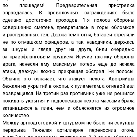
по площадям! Предварительная пристрелка
оправдалась. В проволочных заграждениях было
сделано достаточно проходов, 1-я полоса обороны
совершенно сметена, превратилась в горы обломков
и растерзанных тел. Держа темп огня, батареи стреляли
не по отмашкам офицеров, а так: наводчики, держась
за шнуры и глядя друг на друга, били очередью
за правофланговым орудием. Изучив тактику обороны
врага, нанесли ему максимум потерь еще до начала
атаки, дважды ложно прекращая обстрел 1-й полосы.
Обычно это означает, что атакует пехота. Австрийцы
бежали из укрытий в окопы, к пулеметам, а огневой вал
возвращался. На третий раз противник уже не решился
покидать укрытия, и подоспевшая пехота массами брала
затаившихся в плен, чем и объясняется их огромное
количество.
Между артподготовкой и штурмом не было ни секунды
перерыва. Тяжелая артиллерия переносила огонь