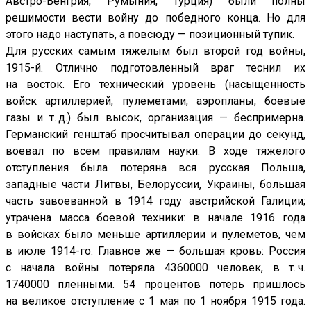
Австро-Венгрия, Румыния, Турция) были полны
решимости вести войну до победного конца. Но для
этого надо наступать, а повсюду — позиционный тупик.
Для русских самым тяжелым был второй год войны,
1915-й. Отлично подготовленный враг теснил их
на восток. Его технический уровень (насыщенность
войск артиллерией, пулеметами; аэропланы, боевые
газы и т. д.) был высок, организация — беспримерна.
Германский генштаб просчитывал операции до секунд,
воевал по всем правилам науки. В ходе тяжелого
отступления была потеряна вся русская Польша,
западные части Литвы, Белоруссии, Украины, большая
часть завоеванной в 1914 году австрийской Галиции;
утрачена масса боевой техники: в начале 1916 года
в войсках было меньше артиллерии и пулеметов, чем
в июле 1914-го. Главное же — большая кровь: Россия
с начала войны потеряла 4360000 человек, в т. ч.
1740000 пленными. 54 процентов потерь пришлось
на великое отступление с 1 мая по 1 ноября 1915 года.