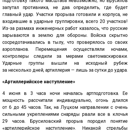
подготовку такого масштаба невозможно, но Брусилов
запутал противника, не дав определить, где будет
главный удар. Участки прорыва готовили и корпуса, не
входившие в ударные группировки, всего 20 участков!
Из-за размаха инженерных работ казалось, что русские
зарываются в землю для обороны. Войска скрытно
сосредотачивались в тылу, что проверялось со своих
аэропланов. Перемещения осуществляли ночами,
контролеры следили за мерами светомаскировки.
Ударные группы вышли на исходный рубеж
за несколько дней, артиллерия — лишь за сутки до удара.
«Артиллерийское наступление»
4 июня в 3 часа ночи началась артподготовка. Ее
мощность рассчитали индивидуально, огонь длился
от 6 до 45 часов. Так, на Луцком направлении с очень
сильными укреплениями снаряды рвали все в клочья
29 часов. Брусиловский прорыв породил понятие
«артиллерийское наступление». Никакой стрельбы