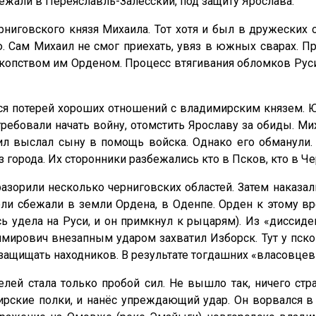
ежали в Переяславль-Залесский, под защиту Ярослава.
рниговского князя Михаила. Тот хотя и был в дружеских
Сам Михаил не смог приехать, увяз в южных сварах. Пр
скопством им Орденом. Процесс втягивания обломков Рус
ся потерей хороших отношений с владимирским князем. Ю
ребовали начать войну, отомстить Ярославу за обиды. 
л выслал сыну в помощь войска. Однако его обманули. 
 города. Их сторонники разбежались кто в Псков, кто в Че
зорили несколько черниговских областей. Затем наказали
ели сбежали в земли Ордена, в Оденпе. Орден к этому 
 удела на Руси, и он примкнул к рыцарям). Из «диссид
мирович внезапным ударом захватил Изборск. Тут у пск
 защищать находников. В результате тогдашних «власовце
елей стала только пробой сил. Не вышло так, ничего с
ирские полки, и нанёс упреждающий удар. Он ворвался 