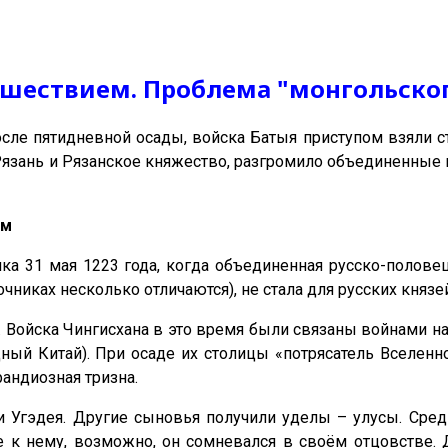
ашествием. Проблема "монгольског
осле пятидневной осады, войска Батыя приступом взяли с
Рязань и Рязанское княжество, разгромило объединенные 
ем
ка 31 мая 1223 года, когда объединенная русско-полов
чниках несколько отличаются), не стала для русских князе
 Войска Чингисхана в это время были связаны войнами н
ый Китай). При осаде их столицы «потрясатель Вселенной
рандиозная тризна.
 Угэдея. Другие сыновья получили уделы – улусы. Сред
 к нему, возможно, он сомневался в своём отцовстве. Д