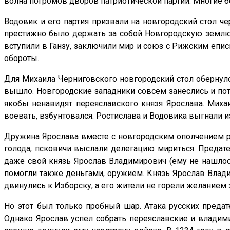
волна погромов дворов патриотической партии. Многие б
Водовик и его партия призвали на новгородский стол че
престижно было держать за собой Новгородскую землю. 
вступили в Ганзу, заключили мир и союз с Рижским епи
обороты.
Для Михаила Черниговского новгородский стол обернул
вышло. Новгородские западники совсем занеслись и пот
якобы ненавидят переяславского князя Ярослава. Михаи
воевать, взбунтовался. Ростислава и Водовика выгнали из
Дружина Ярослава вместе с новгородским ополчением ра
голода, псковичи выслали делегацию мириться. Предат
даже свой князь Ярослав Владимирович (ему не нашлось
помогли также деньгами, оружием. Князь Ярослав Влади
двинулись к Изборску, а его жители не горели желанием
Но этот был только пробный шар. Атака русских предат
Однако Ярослав успел собрать переяславские и владим