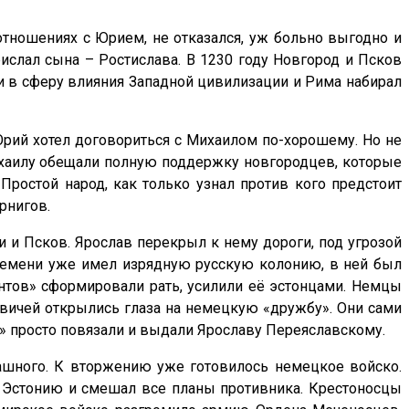
 отношениях с Юрием, не отказался, уж больно выгодно и
ислал сына – Ростислава. В 1230 году Новгород и Псков
и в сферу влияния Западной цивилизации и Рима набирал
рий хотел договориться с Михаилом по-хорошему. Но не
Михаилу обещали полную поддержку новгородцев, которые
Простой народ, как только узнал против кого предстоит
рнигов.
 и Псков. Ярослав перекрыл к нему дороги, под угрозой
времени уже имел изрядную русскую колонию, в ней был
ентов» сформировали рать, усилили её эстонцами. Немцы
овичей открылись глаза на немецкую «дружбу». Они сами
в» просто повязали и выдали Ярославу Переяславскому.
трашного. К вторжению уже готовилось немецкое войско.
в Эстонию и смешал все планы противника. Крестоносцы