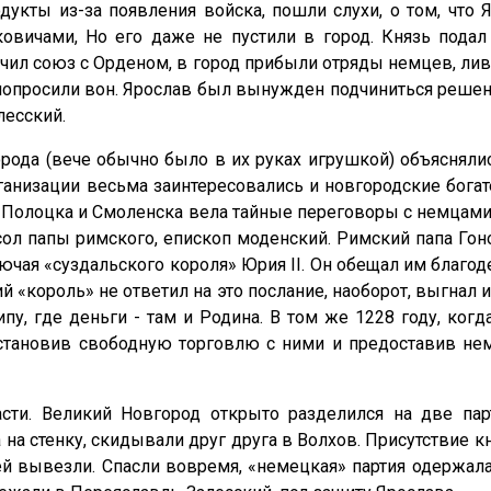
одукты из-за появления войска, пошли слухи, о том, что
овичами, Но его даже не пустили в город. Князь подал
чил союз с Орденом, в город прибыли отряды немцев, лив
опросили вон. Ярослав был вынужден подчиниться решен
лесский.
ода (вече обычно было в их руках игрушкой) объясняли
организации весьма заинтересовались и новгородские бо
, Полоцка и Смоленска вела тайные переговоры с немцами.
ол папы римского, епископ моденский. Римский папа Гоно
ючая «суздальского короля» Юрия II. Он обещал им благо
 «король» не ответил на это послание, наоборот, выгнал
пу, где деньги - там и Родина. В том же 1228 году, ког
становив свободную торговлю с ними и предоставив н
асти. Великий Новгород открыто разделился на две п
на стенку, скидывали друг друга в Волхов. Присутствие
й вывезли. Спасли вовремя, «немецкая» партия одержала