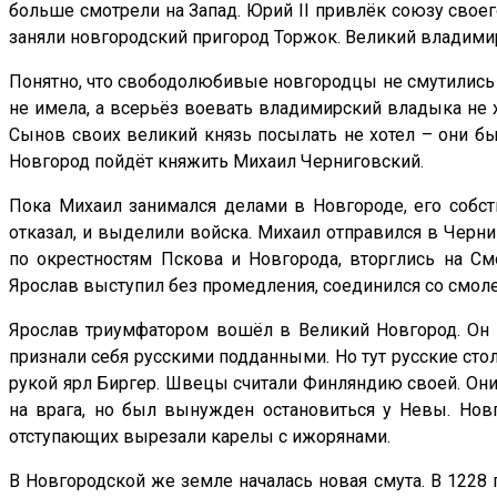
больше смотрели на Запад. Юрий II привлёк союзу свое
заняли новгородский пригород Торжок. Великий владимир
Понятно, что свободолюбивые новгородцы не смутились и 
не имела, а всерьёз воевать владимирский владыка не х
Сынов своих великий князь посылать не хотел – они б
Новгород пойдёт княжить Михаил Черниговский.
Пока Михаил занимался делами в Новгороде, его собст
отказал, и выделили войска. Михаил отправился в Черниг
по окрестностям Пскова и Новгорода, вторглись на См
Ярослав выступил без промедления, соединился со смол
Ярослав триумфатором вошёл в Великий Новгород. Он 
признали себя русскими подданными. Но тут русские сто
рукой ярл Биргер. Швецы считали Финляндию своей. Они 
на врага, но был вынужден остановиться у Невы. Нов
отступающих вырезали карелы с ижорянами.
В Новгородской же земле началась новая смута. В 1228