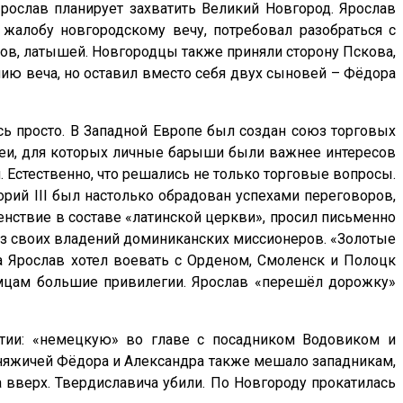
 Ярослав планирует захватить Великий Новгород. Ярослав
 жалобу новгородскому вечу, потребовал разобраться с
ов, латышей. Новгородцы также приняли сторону Пскова,
ию веча, но оставил вместо себя двух сыновей – Фёдора
сь просто. В Западной Европе был создан союз торговых
гатеи, для которых личные барыши были важнее интересов
 Естественно, что решались не только торговые вопросы.
рий III был настолько обрадован успехами переговоров,
денствие в составе «латинской церкви», просил письменно
 из своих владений доминиканских миссионеров. «Золотые
да Ярослав хотел воевать с Орденом, Смоленск и Полоцк
емцам большие привилегии. Ярослав «перешёл дорожку»
артии: «немецкую» во главе с посадником Водовиком и
 княжичей Фёдора и Александра также мешало западникам,
 вверх. Твердиславича убили. По Новгороду прокатилась