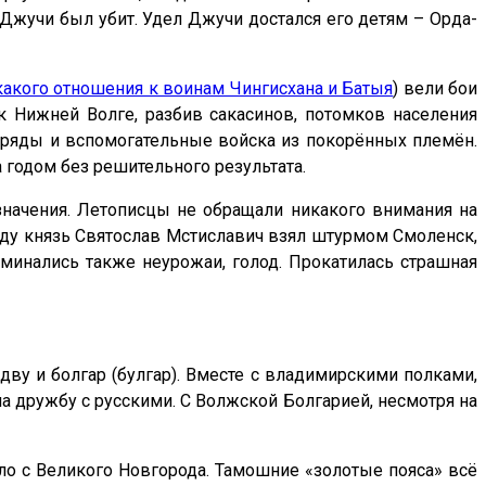
 Джучи был убит. Удел Джучи достался его детям – Орда-
акого отношения к воинам Чингисхана и Батыя
) вели бои
к Нижней Волге, разбив сакасинов, потомков населения
отряды и вспомогательные войска из покорённых племён.
 годом без решительного результата.
значения. Летописцы не обращали никакого внимания на
году князь Святослав Мстиславич взял штурмом Смоленск,
оминались также неурожаи, голод. Прокатилась страшная
ву и болгар (булгар). Вместе с владимирскими полками,
 дружбу с русскими. С Волжской Болгарией, несмотря на
ло с Великого Новгорода. Тамошние «золотые пояса» всё