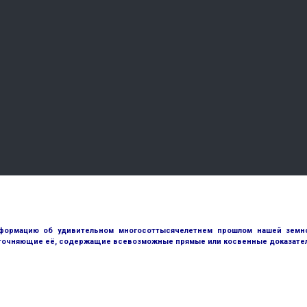
ормацию об удивительном многосоттысячелетнем прошлом нашей земной
точняющие её, содержащие всевозможные прямые или косвенные доказател