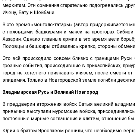
меркитам. Эти сомнения старательно подогревались друг
Ичену, Бату и Шейбани.
В это время «монголо-татары» (автор придерживается м
с половцами, башкирами и манси на просторах Сибири 
Хазарии. Однако главные армии в это время вели борьб
Половцы и башкиры отбивались крепко, стороны обменива
Это всё происходило совсем близко с границами Руси.
грозные события, происходившие в прикаспийских, приур
город не хотел его признавать князем, после смерти о
эпидемия. Только в Новгородской земле погибли десятки
Владимирская Русь и Великий Новгород
В преддверии вторжения войск Батыя великий владимирс
привычно выступали муромские войска, присоединялись 
постоянные мирные соглашения и клятвы, отношения бы
Юрий с братом Ярославом решили, что необходимо верну