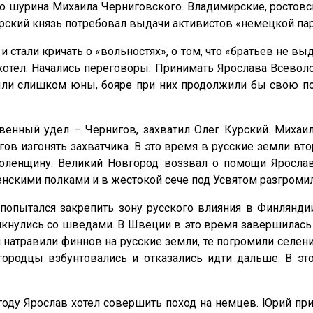
го шурина Михаила Черниговского. Владимирские, ростовс
ский князь потребовал выдачи активистов «немецкой пар
стали кричать о «вольностях», о том, что «братьев не выд
отел. Начались переговоры. Принимать Ярослава Всеволо
ыли слишком юны, бояре при них продолжили бы свою пол
венный удел – Чернигов, захватил Олег Курский. Миха
ов изгонять захватчика. В это время в русские земли вт
оленщину. Великий Новгород воззвал о помощи Ярослав
енскими полками и в жестокой сече под Усвятом разгром
попытался закрепить зону русского влияния в Финлянд
лкнулись со шведами. В Швеции в это время завершилась
натравили финнов на русские земли, те погромили селени
городцы взбунтовались и отказались идти дальше. В эт
 году Ярослав хотел совершить поход на немцев. Юрий п