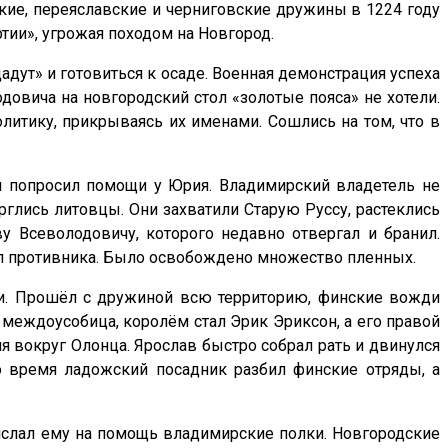
кие, переяславские и черниговские дружины в 1224 году
тии», угрожая походом на Новгород.
адут» и готовиться к осаде. Военная демонстрация успеха
довича на новгородский стол «золотые пояса» не хотели.
итику, прикрываясь их именами. Сошлись на том, что в
ил попросил помощи у Юрия. Владимирский владетель не
орглись литовцы. Они захватили Старую Руссу, растеклись
у Всеволодовичу, которого недавно отвергал и бранил.
ил противника. Было освобождено множество пленных.
ии. Прошёл с дружиной всю территорию, финские вожди
 междоусобица, королём стал Эрик Эриксон, а его правой
я вокруг Олонца. Ярослав быстро собрал рать и двинулся
о время ладожский посадник разбил финские отряды, а
рислал ему на помощь владимирские полки. Новгородские