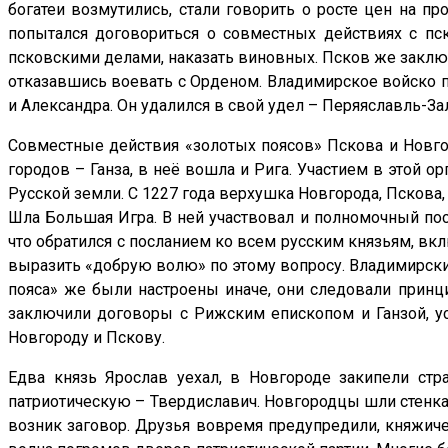
богатеи возмутились, стали говорить о росте цен на пр
попытался договориться о совместных действиях с пск
псковскими делами, наказать виновных. Псков же заклю
отказавшись воевать с Орденом. Владимирское войско п
и Александра. Он удалился в свой удел – Перяяславль-За
Совместные действия «золотых поясов» Пскова и Новгор
городов – Ганза, в неё вошла и Рига. Участием в этой 
Русской земли. С 1227 года верхушка Новгорода, Пскова
Шла Большая Игра. В ней участвовал и полномочный пос
что обратился с посланием ко всем русским князьям, вкл
выразить «добрую волю» по этому вопросу. Владимирский
пояса» же были настроены иначе, они следовали принци
заключили договоры с Рижским епископом и Ганзой, у
Новгороду и Пскову.
Едва князь Ярослав уехал, в Новгороде закипели стр
патриотическую – Твердиславич. Новгородцы шли стенка 
возник заговор. Друзья вовремя предупредили, княжиче