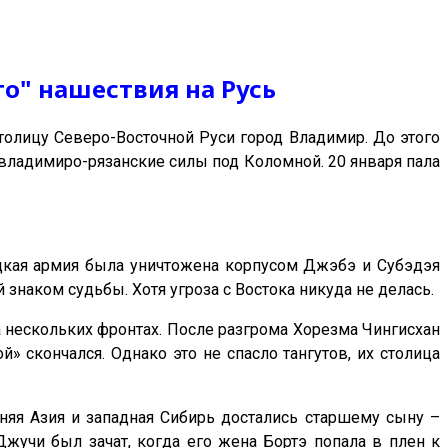
о" нашествия на Русь
толицу Северо-Восточной Руси город Владимир. До этого
владимиро-рязанские силы под Коломной. 20 января пала
ецкая армия была уничтожена корпусом Джэбэ и Субэдэя
й знаком судьбы. Хотя угроза с Востока никуда не делась.
а нескольких фронтах. После разгрома Хорезма Чингисхан
» скончался. Однако это не спасло тангутов, их столица
няя Азия и западная Сибирь достались старшему сыну –
жучи был зачат, когда его жена Бортэ попала в плен к