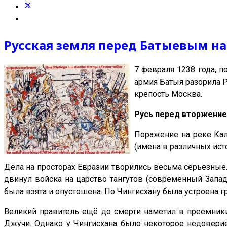
Русская земля перед Батыевым н
7 февраля 1238 года, п
армия Батыя разорила 
крепость Москва.
Русь перед вторжени
Поражение на реке Кал
(имена в различных исто
Дела на просторах Евразии творились весьма серьёзные.
двинул войска на царство тангутов (современный Западн
была взята и опустошена. По Чингисхану была устроена г
Великий правитель ещё до смерти наметил в преемники
Джучи. Однако у Чингисхана было некоторое недоверие