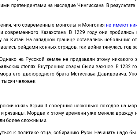
ими претендентами на наследие Чингисхана. В результате
нения, что современные монголы и Монголия
не имеют ник
и современного Казахстана. В 1229 году они пробились 
у за Китай. На западной границе оставались небольшие 
лись рейдами конных отрядов, так война тянулась год за
 Однако на Русской земле не придавали этому никакого 
альских степях. Внутренние свары были важнее. В 1232 
т мора его двоюродного брата Мстислава Давидовича. Уп
 тысяч человек.
кий князь Юрий II совершил несколько походов на морд
и рязанцы. Мордва к этому времени уже меняла вражду на
ли более сложными.
ться к политике отца, собиранию Руси. Начинать надо бы