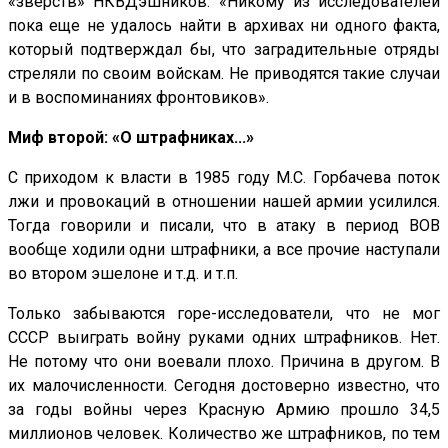
«зверств» НКВДэшников: «Никому из исследователей
пока еще не удалось найти в архивах ни одного факта,
который подтверждал бы, что заградительные отряды
стреляли по своим войскам. Не приводятся такие случаи
и в воспоминаниях фронтовиков».
Миф второй: «О штрафниках...»
С приходом к власти в 1985 году М.С. Горбачева поток
лжи и провокаций в отношении нашей армии усилился.
Тогда говорили и писали, что в атаку в период ВОВ
вообще ходили одни штрафники, а все прочие наступали
во втором эшелоне и т.д. и т.п.
Только забываются горе-исследователи, что не мог
СССР выиграть войну руками одних штрафников. Нет.
Не потому что они воевали плохо. Причина в другом. В
их малочисленности. Сегодня достоверно известно, что
за годы войны через Красную Армию прошло 34,5
миллионов человек. Количество же штрафников, по тем