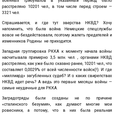
Военных трибуналов в указанный период было
расстреляно 10201 чел., в том числе перед строем —
3321 чел.
Спрашивается, и где тут зверства НКВД? Хочу
напомнить, что была война. Немецкие спецслужбы
вовсе не бездействовали, поэтому жалеть предателей и
изменников Родины не приходится.
Западная группировка РККА к моменту начала войны
насчитывала примерно 3,5 млн. чел. , органами НКВД
расстреляно, как уже было сказано ранее, 10201 чел., что
составляет 0,0029% от всей численности войск(!). И где
«миллиард» загубленных судеб? И о каких свирепствах
НКВД идет речь? А ведь это первые месяцы войны —
самые неудачные для РККА.
Заградотряды были созданы не по причине
«сталинского безумия», как думают многие мои
ровесники, а потому, что в них была реальная