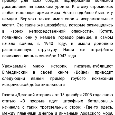
пример для всех солдат, поддержание воинской
дисциплины на высоком уровне. К этому стремилась
любая воюющая армия мира. Нечто подобное было и у
немцев. Вермахт также имел свои « исправительные
части». Это такие же штрафбаты, которые размещались
в «зонах непосредственной опасности». Кстати,
появились они у немцев гораздо раньше, в самом
начале войны, в 1940 году, и имели довольно
разветвленную структуру. Наши же штрафбаты
появились лишь в сентябре 1942 года.
Уважаемый мною историк, писатель-публицист
В.Мединский в своей книге «Война» приводит
следующий явный пример грубого искажения
исторической действительности:
Газета «Деловой вторник» от 13 декабря 2005 года свою
ста­тью «В прорыв идут штрафные батальоны...»
начинала с таких трогательных строк: «Где-то здесь,
между плавнями Днепра и лиманами Азовского моря,