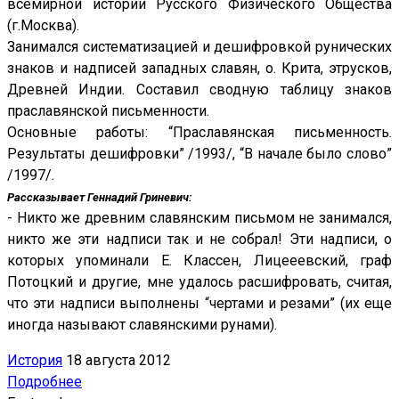
всемирной истории Русского Физического Общества
(г.Москва).
Занимался систематизацией и дешифровкой рунических
знаков и надписей западных славян, о. Крита, этрусков,
Древней Индии. Составил сводную таблицу знаков
праславянской письменности.
Основные работы: “Праславянская письменность.
Результаты дешифровки” /1993/, “В начале было слово”
/1997/.
Рассказывает Геннадий Гриневич:
- Никто же древним славянским письмом не занимался,
никто же эти надписи так и не собрал! Эти надписи, о
которых упоминали Е. Классен, Лицееевский, граф
Потоцкий и другие, мне удалось расшифровать, считая,
что эти надписи выполнены “чертами и резами” (их еще
иногда называют славянскими рунами).
История
18 августа 2012
Подробнее