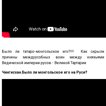
Было ли татаро-монгольское иго?!!! Как скрыли
причины междуусобных воин между князьями
Ведической империи русов - Великой Тартарии
Чингисхан.Было ли монгольское иго на Руси?