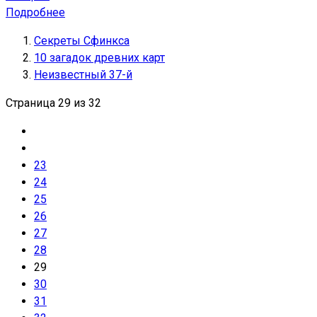
Подробнее
Секреты Сфинкса
10 загадок древних карт
Неизвестный 37-й
Страница 29 из 32
23
24
25
26
27
28
29
30
31