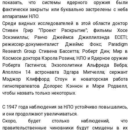
показать, что системы ядерного оружия были
фактически закрыты или буквально застрелены с неба
аппаратами НЛО.
Среди видных исследователей в этой области доктор
Стивен Грир “Проект Раскрытие”; фильмы Хосе
Эскэмиллы; Ранчо Джеймса Джиллилэнда ECETI;
режиссер-документалист Джеймс Фокс; Paradigm
Research Group Стивена Бассетта; Роберт Дин; Мир в
Космосе доктора Кэрола Розина; НЛО и Ядерное оружие
Роберта Гастингса; Экзополитики Альфреда Вебра;
Аполлон 14 астронавта Эдгара Митчелла; сержант
Мэджор Клиффорд Стоун и новаторская работа
гипнотерапевтов Долорес Кэннон и Мэри Родвелл,
чтобы назвать только некоторых.
С 1947 года наблюдения за НЛО устойчиво повышались,
и они продолжают увеличиваться.
Скоро, будет столько наблюдений, что
правительственные чиновники будут смущены в их