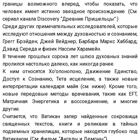
границы возможного вперед, чтобы показать, что
человек имеет истинно звездное происхождение. (См.
сериал канала Discovery “Древние Пришельцы”.)
Среди других примечательных исследователей, которые
исследуют отношения между духовностью и сознанием,
Грегг Брэйден; Джей Вейднер; Барбара Маркс Хаббард;
Дэвид Середа и физик Нассим Харамейн.
В течение прошлых сорока лет шлюз духовных знаний
пролился настолько далеко, как никогда ранее.
К ним относятся Хо'опонопоно, Движение Единство,
Доступ к Сознанию, Тета исцеление, а также новые
интерпретации календаря майя (см. ниже). Кроме того,
новые передовые методы врачевания, такие как EFT,
Матричная Энергетика и воссоединение, и многие
другие.
Считается, что Ватикан запер найденные сокровища
священных текстов, книги и реликвии в тайных
подземных хранилищах, которые находятся глубоко под
Ватиканом. (См. фильм, “Ангелы и Демоны”).