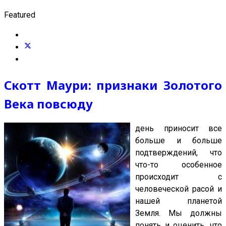
Featured
Скотт Маури: признаки Золотого
Века повсюду
день приносит все
больше и больше
подтверждений, что
что-то особенное
происходит с
человеческой расой и
нашей планетой
Земля. Мы должны
понять и оценить, что