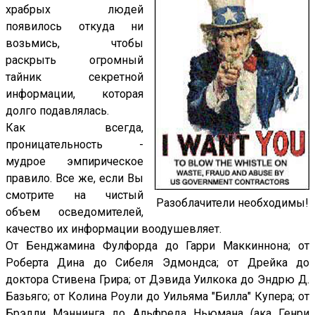
храбрых людей
появилось откуда ни
возьмись, чтобы
раскрыть огромный
тайник секретной
информации, которая
долго подавлялась.
Как всегда,
проницательность -
мудрое эмпирическое
правило. Все же, если Вы
смотрите на чистый
Разоблачители необходимы!
объем осведомителей,
качество их информации воодушевляет.
От Бенджамина Фулфорда до Гарри Маккиннона; от
Роберта Дина до Сибеля Эдмондса; от Дрейка до
доктора Стивена Грира; от Дэвида Уилкока до Эндрю Д.
Базьяго; от Колина Роули до Уильяма "Билла" Купера; от
Брэдли Мэннинга до Альфреда Ньюмана (ака Генри