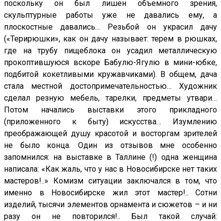
поскольку он был лишен объемного зрения,
скульптурные работы уже не давались ему, а
плоскостные давались… Резьбой он украсил дачу
(«Терирюшки», как он дачу называет: терем в рюшках,
где на трубу пищеблока он усадил металлическую
прокоптившуюся вскоре Бабулю-Ягулю в мини-юбке,
подбитой кокетливыми кружавчиками). В общем, дача
стала местной достопримечательностью… Художник
сделал резную мебель, тарелки, предметы утвари…
Потом начались выставки этого прикладного
(приложенного к быту) искусства… Изумлению
преображающей душу красотой и восторгам зрителей
не было конца. Один из отзывов мне особенно
запомнился: на выставке в Таллине (!) одна женщина
написала: «Как жаль, что у нас в Новосибирске нет таких
мастеров!..» Комизм ситуации заключался в том, что
именно в Новосибирске жил этот мастер!.. Сотни
изделий, тысячи элементов орнамента и сюжетов – и ни
разу он не повторился!.. Был такой случай: