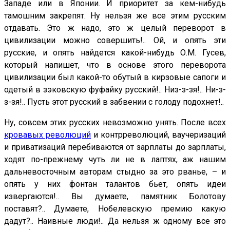
Западе или в Японии. И приоритет за кем-нибудь
тамошним закрепят. Ну нельзя же все этим русским
отдавать. Это ж надо, это ж целый переворот в
цивилизации можно совершить!.. Ой, и опять эти
русские, и опять найдется какой-нибудь О.М. Гусев,
который напишет, что в основе этого переворота
цивилизации был какой-то обутый в кирзовые сапоги и
одетый в зэковскую фуфайку русский!.. Низ-з-зя!.. Ни-з-
з-зя!.. Пусть этот русский в забвении с голоду подохнет!..
Ну, совсем этих русских невозможно унять. После всех
кровавых революций
и контрреволюций, ваучеризаций
и приватизаций перебиваются от зарплаты до зарплаты,
ходят по-прежнему чуть ли не в лаптях, аж нашим
дальневосточным авторам стыдно за это рванье, – и
опять у них фонтан талантов бьет, опять идеи
извергаются!.. Вы думаете, памятник Болотову
поставят?.. Думаете, Нобелевскую премию какую
дадут?.. Наивные люди!.. Да нельзя ж одному все это