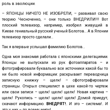
роль в эволюции.
– ЯПОНЦЫ НИЧЕГО НЕ ИЗОБРЕЛИ, – развивал свою
теорию Чесноченко, – они только ВНЕДРИЛИ!!! Вот
плоский телевизор, например, изобрел живущий в
Киеве гениальный русский ученый Болотов… А в Японии
телевизор просто сделали…
Так я впервые услышал фамилию Болотов…
Одна моя знакомая работала с японскими делегациями.
Японцы не выпускали из рук фотоаппаратов – и
фотографировали буквально все источники какой бы то
ни было новой информации: раскрывает переводчица
записную книжку – щелк! – сфотографировали
страницы. Открыл специалист в цехе какой-то чертеж
или свои записи – щелк! щелк! щелк! Новая картина –
щелк! Рукопись – щелк! щелк! щелк! Домой приедут,
скачают информацию.
ВНЕДРЯТ!
.. И это – система!.. И
это у них – по всему миру!..