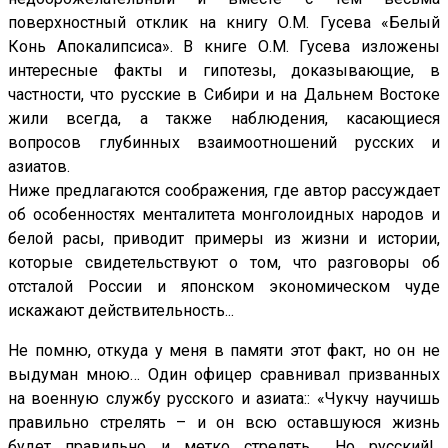
поверхностный отклик на книгу О.М. Гусева «Белый
Конь Апокалипсиса». В книге О.М. Гусева изложены
интересные факты и гипотезы, доказывающие, в
частности, что русские в Сибири и на Дальнем Востоке
жили всегда, а также наблюдения, касающиеся
вопросов глубинных взаимоотношений русских и
азиатов.
Ниже предлагаются соображения, где автор рассуждает
об особенностях менталитета монголоидных народов и
белой расы, приводит примеры из жизни и истории,
которые свидетельствуют о том, что разговоры об
отсталой России и японском экономическом чуде
искажают действительность...
Не помню, откуда у меня в памяти этот факт, но он не
выдуман мною… Один офицер сравнивал призванных
на военную службу русского и азиата:: «Чукчу научишь
правильно стрелять – и он всю оставшуюся жизнь
будет правильно и метко стрелять… Но русский!..