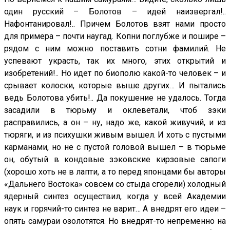
один русский – Болотов – идей наизвергал!..
Нафонтанировал!.. Причем Болотов взят нами просто
для примера – почти наугад. Копни поглубже и пошире –
рядом с ним можно поставить сотни фамилий. Не
успевают украсть, так их много, этих открытий и
изобретений!.. Но идет по биополю какой-то человек – и
срывает колоски, которые выше других… И пытались
ведь Болотова убить!.. Да покушение не удалось. Тогда
засадили в тюрьму и оклеветали, чтоб зэки
расправились, а он – ну, надо же, какой живучий, и из
тюряги, и из психушки живым вышел. И хоть с пустыми
карманами, но не с пустой головой вышел – в тюрьме
он, обутый в кондовые зэковские кирзовые сапоги
(хорошо хоть не в лапти, а то перед японцами бы авторы
«Дальнего Востока» совсем со стыда сгорели) холодный
ядерный синтез осуществил, когда у всей Академии
наук и горячий-то синтез не варит… А внедрят его идеи –
опять самураи озолотятся. Но внедрят-то непременно на