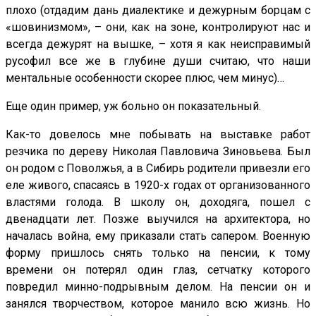
плохо (отдадим дань диалектике и дежурным борцам с
«шовинизмом», – они, как на зоне, контролируют нас и
всегда дежурят на вышке, – хотя я как неисправимый
русофил все же в глубине души считаю, что наши
ментальные особенности скорее плюс, чем минус)…
Еще один пример, уж больно он показательный.
Как-то довелось мне побывать на выставке работ
резчика по дереву Николая Павловича Зиновьева. Был
он родом с Поволжья, а в Сибирь родители привезли его
еле живого, спасаясь в 1920-х годах от организованного
властями голода. В школу он, доходяга, пошел с
двенадцати лет. Позже выучился на архитектора, но
началась война, ему приказали стать сапером. Военную
форму пришлось снять только на пенсии, к тому
времени он потерял один глаз, сетчатку которого
повредил минно-подрывным делом. На пенсии он и
занялся творчеством, которое манило всю жизнь. Но