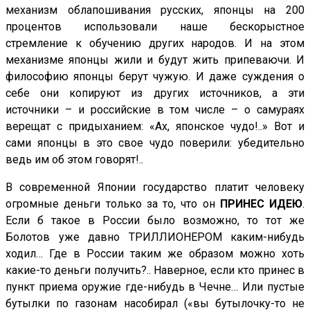
механизм облапошивания русских, японцы на 200
процентов использовали наше бескорыстное
стремление к обучению других народов. И на этом
механизме японцы жили и будут жить припеваючи. И
философию японцы берут чужую. И даже суждения о
себе они копируют из других источников, а эти
источники – и российские в том числе – о самураях
верещат с придыханием: «Ах, японское чудо!..» Вот и
сами японцы в это свое чудо поверили: убедительно
ведь им об этом говорят!..
В современной Японии государство платит человеку
огромные деньги только за то, что он
ПРИНЕС ИДЕЮ
.
Если б такое в России было возможно, то тот же
Болотов уже давно ТРИЛЛИОНЕРОМ каким-нибудь
ходил… Где в России таким же образом можно хоть
какие-то деньги получить?.. Наверное, если кто принес в
пункт приема оружие где-нибудь в Чечне… Или пустые
бутылки по газонам насобирал («вы бутылочку-то не