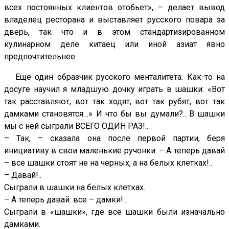
всех постоянных клиентов отобьет», – делает вывод
владелец ресторана и выставляет русского повара за
дверь, так что и в этом стандартизированном
кулинарном деле китаец или иной азиат явно
предпочтительнее .
Еще один образчик русского менталитета. Как-то на
досуге научил я младшую дочку играть в шашки: «Вот
так расставляют, вот так ходят, вот так рубят, вот так
дамками становятся…» И что бы вы думали?.. В шашки
мы с ней сыграли ВСЕГО ОДИН РАЗ!..
– Так, – сказала она после первой партии, беря
инициативу в свои маленькие ручонки. – А теперь давай
– все шашки стоят не на черных, а на белых клетках!..
– Давай!..
Сыграли в шашки на белых клетках.
– А теперь давай: все – дамки!..
Сыграли в «шашки», где все шашки были изначально
дамками.