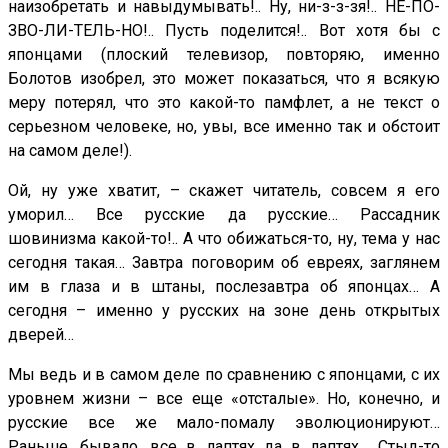
наизобретать и навыдумывать!.. Ну, ни-з-з-зя!.. НЕ-ПО-
ЗВО-ЛИ-ТЕЛЬ-НО!.. Пусть поделится!.. Вот хотя бы с
японцами (плоский телевизор, повторяю, именно
Болотов изобрел, это может показаться, что я всякую
меру потерял, что это какой-то памфлет, а не текст о
серьезном человеке, но, увы, все именно так и обстоит
на самом деле!).
Ой, ну уже хватит, – скажет читатель, совсем я его
уморил… Все русские да русские… Рассадник
шовинизма какой-то!.. А что обижаться-то, ну, тема у нас
сегодня такая… Завтра поговорим об евреях, заглянем
им в глаза и в штаны, послезавтра об японцах… А
сегодня – именно у русских на зоне день открытых
дверей…
Мы ведь и в самом деле по сравнению с японцами, с их
уровнем жизни – все еще «отсталые». Но, конечно, и
русские все же мало-помалу эволюционируют…
Раньше, бывало, все в лаптях да в лаптях… Стыд-то