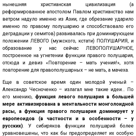
нынешняя христианская цивилизация (а
реформированное апостолом Павлом христианство нам
ветром надуло именно из Азии, где обрезание ударило
именно по правому полушарию и способствовало его
деградации у семитов) развивалась при доминирующем
положении ЛЕВОГО (мужского, кстати) ПОЛУШАРИЯ, и
образование у нас сейчас ЛЕВОПОЛУШАРНОЕ,
построенное на угнетении функции правого полушария,
отсюда и девиз «Повторение – мать учения!», хотя
повторение для правополушарных – не мать, а мачеха.
Еще в советское время один молодой ученый –
Александр Чесноченко – излагал мне такие идеи… По
его мнению,
функция левого полушария в большей
мере активизирована в ментальности монголоидной
расы, а функция правого полушария доминирует у
европеоидов (в частности и в особенности – у
русских)
. У сибиряков функции полушарий более
уравновешены, что как бы предопределяет их особую