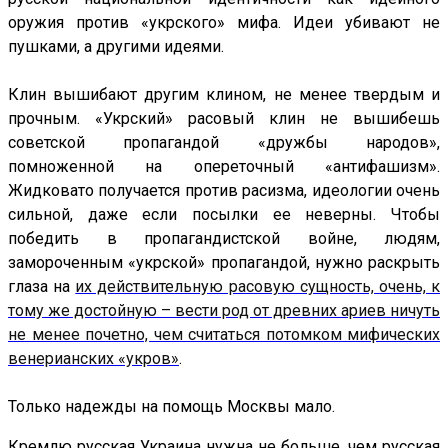
оружия против «укрского» мифа. Идеи убивают не
пушками, а другими идеями.
Клин вышибают другим клином, не менее твердым и
прочным. «Укрский» расовый клин не вышибешь
советской пропагандой «дружбы народов»,
помноженной на опереточный «антифашизм».
Жидковато получается против расизма, идеологии очень
сильной, даже если посылки ее неверны. Чтобы
победить в пропагандистской войне, людям,
замороченным «укрской» пропагандой, нужно раскрыть
глаза на
их действительную расовую сущность, очень, к
тому же достойную – вести род от древних ариев ничуть
не менее почетно, чем считаться потомком мифических
венерианских «укров»
.
Только надежды на помощь Москвы мало.
Кремлю русская Украина нужна не больше, чем русская