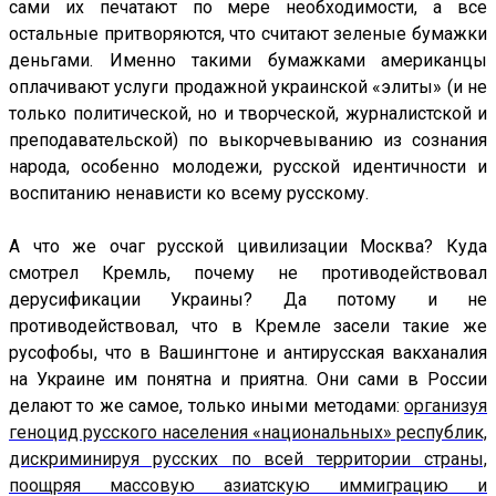
сами их печатают по мере необходимости, а все
остальные притворяются, что считают зеленые бумажки
деньгами. Именно такими бумажками американцы
оплачивают услуги продажной украинской «элиты» (и не
только политической, но и творческой, журналистской и
преподавательской) по выкорчевыванию из сознания
народа, особенно молодежи, русской идентичности и
воспитанию ненависти ко всему русскому.
А что же очаг русской цивилизации Москва? Куда
смотрел Кремль, почему не противодействовал
дерусификации Украины? Да потому и не
противодействовал, что в Кремле засели такие же
русофобы, что в Вашингтоне и антирусская вакханалия
на Украине им понятна и приятна. Они сами в России
делают то же самое, только иными методами:
организуя
геноцид русского населения «национальных» республик,
дискриминируя русских по всей территории страны,
поощряя массовую азиатскую иммиграцию и