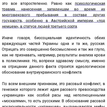
это все второстепенно. Равно как
психологическая
травма, нанесенная западенцам во время их
многовекового пребывания в составе других
государств, особенно в Австрийской империи, «под
немцем», в статусе людей третьего сорта
.
Иначе говоря, биосоциальная идентичность обеих
враждующих частей Украины одна и та же, русская.
Отрицать это совершенно бессмысленно и так же глупо,
как не признавать, например, результаты анализа крови
в поликлинике. Но, вопреки здравому смыслу, именно
на отрицании данного факта строится идеологическое
обоснование внутриукраинского конфликта.
По всем внешним признакам, это расовый конфликт, в
генезисе которого лежит идея расового превосходства
«украинцев» как особой расы над неполноценными
«москалями», то есть русскими. В обоснование расовой
исключительности «украинцев» выдумываются мифы