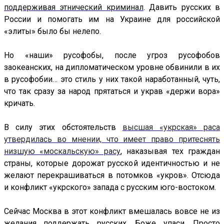
поддерживая этнический криминал
. Давить русских в
России и помогать им на Украине для российской
«элиты» было бы нелепо.
Но «наши» русофобы, после угроз русофобов
заокеанских, на дипломатическом уровне обвинили в их
в русофобии… это стиль у них такой наработанный, чуть,
что так сразу за народ прятаться и украв «держи вора»
кричать.
В силу этих обстоятельств
высшая «укрская» раса
утвердилась во мнении, что имеет право притеснять
низшую «москальскую» расу
, наказывая тех граждан
страны, которые дорожат русской идентичностью и не
желают перекрашиваться в потомков «укров». Отсюда
и конфликт «укрского» запада с русским юго-востоком.
Сейчас Москва в этот конфликт вмешалась вовсе не из
желания поддержать русских, Боже упаси. Просто