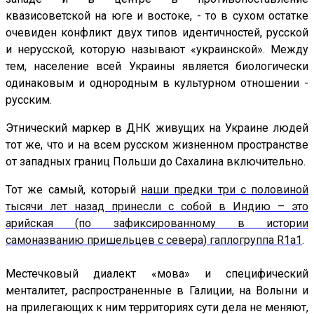
квазисоветской на юге и востоке, - то в сухом остатке
очевиден конфликт двух типов идентичностей, русской
и нерусской, которую называют «украинской». Между
тем, население всей Украины является биологически
одинаковым и однородным в культурном отношении -
русским.
Этнический маркер в ДНК живущих на Украине людей
тот же, что и на всем русском жизненном пространстве
от западных границ Польши до Сахалина включительно.
Тот же самый, который
наши предки три с половиной
тысячи лет назад принесли с собой в Индию – это
арийская (по зафиксированному в истории
самоназванию пришельцев с севера) гаплогруппа R1a1
.
Местечковый диалект «мова» и специфический
менталитет, распространенные в Галиции, на Волыни и
на прилегающих к ним территориях сути дела не меняют,