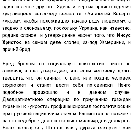
один нелепее другого. Здесь и версия происхождения
«украинцев» непосредственно от обитателей Венеры
«укров», якобы положивших начало роду людскому, а
заодно и слоновьему, поскольку Украина, как известно,
родина слонов, и утверждения насчет того, что
Иисус
Христос
на самом деле хлопец из-под Жмеринки, и
прочий бред.
Бред бредом, но социальную психологию никто не
отменял, а она утверждает, что если человеку долго
твердить, что он свинья, то рано или поздно человек
захрюкает и станет вести себя по-свински. Нечто
подобное произошло и в данном случае.
Двадцатилетнюю операцию по приучению граждан
Украины к «укрости» профинансировал геополитический
враг русской нации из-за океана. Вашингтон не пожалел
на это недоброе дело несколько миллиардов долларов.
Благо долларов у Штатов, как у дурака махорки - они