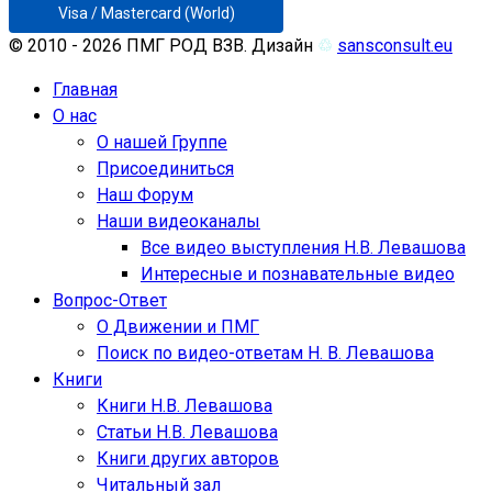
Visa / Mastercard (World)
© 2010 - 2026 ПМГ РОД ВЗВ. Дизайн
♲
sansconsult.eu
Главная
О нас
О нашей Группе
Присоединиться
Наш Форум
Наши видеоканалы
Все видео выступления Н.В. Левашова
Интересные и познавательные видео
Вопрос-Ответ
О Движении и ПМГ
Поиск по видео-ответам Н. В. Левашова
Книги
Книги Н.В. Левашова
Статьи Н.В. Левашова
Книги других авторов
Читальный зал