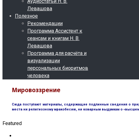
Аудиостатьи Н. В.
Левашова
Полезное
Рекомендации
Программа Ассистент к
сеансам и книгам Н. В.
Левашова
Программа для расчёта и
визуализации
персональных биоритмов
человека
Мировоззрение
Сюда поступают материалы, содержащие подлинные сведения о природ
места ни религиозному мракобесию, ни коварным выдумкам о «высшем 
Featured