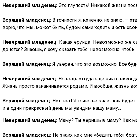
Неверящий младенец:
Это глупость! Никакой жизни пос
Верящий младенец:
В точности я, конечно, не знаю, — о
верю, что мы, может быть, будем сами ходить и есть сво
Неверящий младенец:
Какая ерунда! Невозможно же сам
денется? Знаешь, я хочу сказать тебе: невозможно, чтоб
Верящий младенец:
Я уверен, что это возможно. Все бу
Неверящий младенец:
Но ведь оттуда ещё никто никогд
Жизнь просто заканчивается родами. И вообще, жизнь во
Верящий младенец:
Нет, нет! Я точно не знаю, как буде
и в один прекрасный день мы увидим нашу маму…
Неверящий младенец:
Маму? Ты веришь в маму? Как мож
Верящий младенец:
Не знаю, как мне убедить тебя, бра