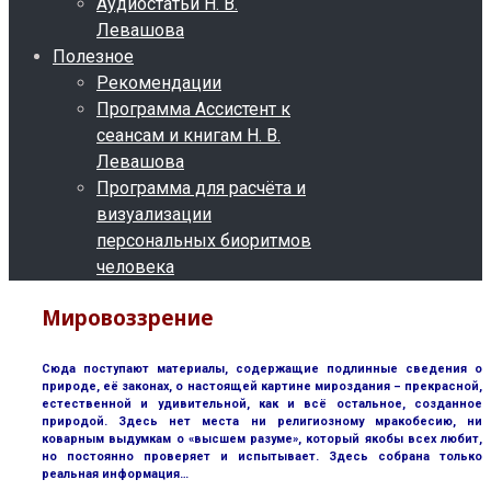
Аудиостатьи Н. В.
Левашова
Полезное
Рекомендации
Программа Ассистент к
сеансам и книгам Н. В.
Левашова
Программа для расчёта и
визуализации
персональных биоритмов
человека
Мировоззрение
Сюда поступают материалы, содержащие подлинные сведения о
природе, её законах, о настоящей картине мироздания – прекрасной,
естественной и удивительной, как и всё остальное, созданное
природой. Здесь нет места ни религиозному мракобесию, ни
коварным выдумкам о «высшем разуме», который якобы всех любит,
но постоянно проверяет и испытывает. Здесь собрана только
реальная информация…