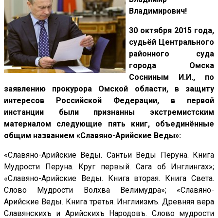
Владимирович!
30 октября 2015 года,
судьёй Центрального
районного суда
города Омска
Сосниным И.И., по
заявлению прокурора Омской области, в защиту
интересов Российской Федерации, в первой
инстанции были признанны экстремистским
материалом следующие пять книг, объединённые
общим названием «Славяно-Арийские Веды»:
«Славяно-Арийские Веды. Сантьи Веды Перуна. Книга
Мудрости Перуна. Круг первый. Сага об Инглингах»;
«Славяно-Арийские Веды. Книга вторая. Книга Света.
Слово Мудрости Волхва Велимудра»; «Славяно-
Арийские Веды. Книга третья. Инглиизмъ. Древняя вера
Славянскихъ и Арийскихъ Народовъ. Слово мудрости