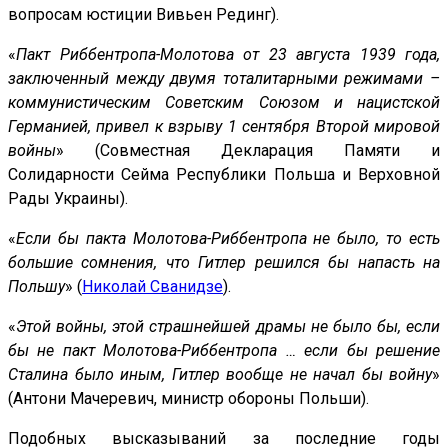
вопросам юстиции Вивьен Рединг).
«
Пакт Риббентропа-Молотова от 23 августа 1939 года,
заключенный между двумя тоталитарными режимами –
коммунистическим Советским Союзом и нацистской
Германией, привел к взрыву 1 сентября Второй мировой
войны
» (Совместная Декларация Памяти и
Солидарности Сейма Республики Польша и Верховной
Рады Украины).
«
Если бы пакта Молотова-Риббентропа не было, то есть
большие сомнения, что Гитлер решился бы напасть на
Польшу
» (
Николай Сванидзе
).
«
Этой войны, этой страшнейшей драмы не было бы, если
бы не пакт Молотова-Риббентропа … если бы решение
Сталина было иным, Гитлер вообще не начал бы войну
»
(Антони Мачеревич, министр обороны Польши).
Подобных высказываний за последние годы