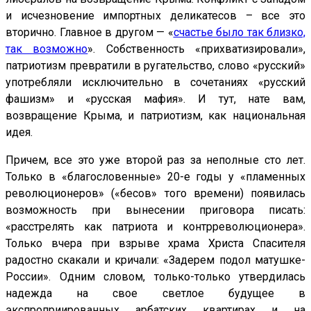
и исчезновение импортных деликатесов – все это
вторично. Главное в другом — «
счастье было так близко,
так возможно
». Собственность «прихватизировали»,
патриотизм превратили в ругательство, слово «русский»
употребляли исключительно в сочетаниях «русский
фашизм» и «русская мафия». И тут, нате вам,
возвращение Крыма, и патриотизм, как национальная
идея.
Причем, все это уже второй раз за неполные сто лет.
Только в «благословенные» 20-е годы у «пламенных
революционеров» («бесов» того времени) появилась
возможность при вынесении приговора писать:
«расстрелять как патриота и контрреволюционера».
Только вчера при взрыве храма Христа Спасителя
радостно скакали и кричали: «Задерем подол матушке-
России». Одним словом, только-только утвердилась
надежда на свое светлое будущее в
экспроприированных арбатских квартирах и на