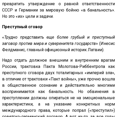
превратить утверждение о равной ответственности
СССР и Германии за мировую бойню «в банальность».
Но это «их» цели и задачи.
Преступный сговор
«
Трудно представить еще более грубый и преступный
заговор против мира и суверенитета государств
» (Инесис
Фелдманис, главный официозный историк Латвии).
Надо отдать должное внешним и внутренним врагам
России, трактовка Пакта Молотова-Риббентропа как
преступного сговора двух тоталитарных «империй зла»,
в отличие от трактовки «Пакт войны», уже прочно вошла
в общественное сознание и действительно многими
воспринимается как банальность. Но обвинения в
преступлении должны опираться не на эмоциональные
характеристики, а на указание конкретных норм
международного права, которые попрал («преступил»)
советско-германский договор. А вот их-то, за все годы