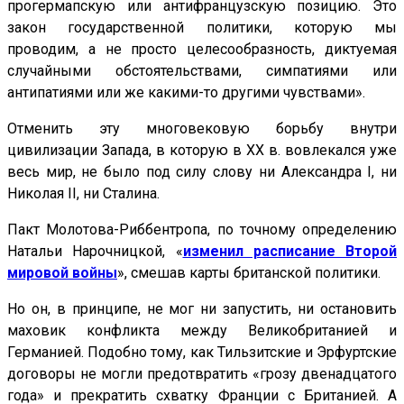
прогермапскую или антифранцузскую позицию. Это
закон государственной политики, которую мы
проводим, а не просто целесообразность, диктуемая
случайными обстоятельствами, симпатиями или
антипатиями или же какими-то другими чувствами».
Отменить эту многовековую борьбу внутри
цивилизации Запада, в которую в ХХ в. вовлекался уже
весь мир, не было под силу слову ни Александра I, ни
Николая II, ни Сталина.
Пакт Молотова-Риббентропа, по точному определению
Натальи Нарочницкой, «
изменил расписание Второй
мировой войны
», смешав карты британской политики.
Но он, в принципе, не мог ни запустить, ни остановить
маховик конфликта между Великобританией и
Германией. Подобно тому, как Тильзитские и Эрфуртские
договоры не могли предотвратить «грозу двенадцатого
года» и прекратить схватку Франции с Британией. А