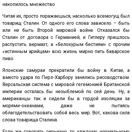
накопилось множество.
Читая их, просто поражаешься, насколько всемогущ был
товарищ Сталин. От одного его слова зависело – быть
или не быть Второй мировой войне. Отказался бы
Сталин от договора с Германией, и Гитлеру пришлось
распустить вермахт, а «белокурым бестиям» с прочим
«истинным арийцам» всю жизнь мирно пить баварское
пиво.
Японские самураи прекратили бы войну в Китае, а
вместо удара по Перл-Харбору занялись рисоводством.
Версальская система с мировой гегемонией Британской
империи осталась бы незыблемой по сей день. Ну, а
американцы так и сидели бы в гордой изоляции за
морями-океанами, даже не пытаясь
облагодетельствовать собой весь мир. Вот, какова сила
слова товарища Сталина.
Если же говорить серьезно, то каждому нормальному