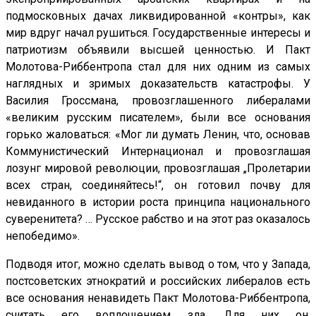
подмосковных дачах ликвидированной «контры», как
мир вдруг начал рушиться. Государственные интересы и
патриотизм объявили высшей ценностью. И Пакт
Молотова-Риббентропа стал для них одним из самых
наглядных и зримых доказательств катастрофы. У
Василия Гроссмана, провозглашенного либералами
«великим русским писателем», были все основания
горько жаловаться: «Мог ли думать Ленин, что, основав
Коммунистический Интернационал и провозглашая
лозунг мировой революции, провозглашая „Пролетарии
всех стран, соединяйтесь!“, он готовил почву для
невиданного в истории роста принципа национального
суверенитета? … Русское рабство и на этот раз оказалось
непобедимо».
Подводя итог, можно сделать вывод о том, что у Запада,
постсоветских этнократий и российских либералов есть
все основания ненавидеть Пакт Молотова-Риббентропа,
считать его воплощением зла. Для них он,