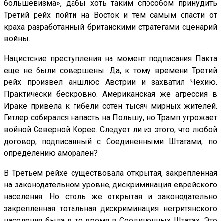
большевизма», дабы хоть таким способом принудить
Третий рейх пойти на Восток и тем самым спасти от
краха разработанный британскими стратегами сценарий
войны.
Нацистские преступления на момент подписания Пакта
еще не были совершены. Да, к тому времени Третий
рейх произвел аншлюс Австрии и захватил Чехию.
Практически бескровно. Американская же агрессия в
Ираке привела к гибели сотен тысяч мирных жителей.
Гитлер собирался напасть на Польшу, но Трамп угрожает
войной Северной Корее. Следует ли из этого, что любой
договор, подписанный с Соединенными Штатами, по
определению аморален?
В Третьем рейхе существовала открытая, закрепленная
на законодательном уровне, дискриминация еврейского
населения. Но столь же открытая и законодательно
закрепленная тотальная дискриминация негритянского
населения была в то время в Соединенных Штатах. Это