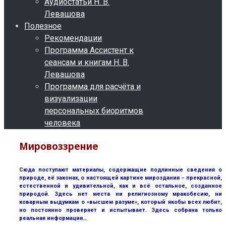
Аудиостатьи Н. В.
Левашова
Полезное
Рекомендации
Программа Ассистент к
сеансам и книгам Н. В.
Левашова
Программа для расчёта и
визуализации
персональных биоритмов
человека
Мировоззрение
Сюда поступают материалы, содержащие подлинные сведения о
природе, её законах, о настоящей картине мироздания – прекрасной,
естественной и удивительной, как и всё остальное, созданное
природой. Здесь нет места ни религиозному мракобесию, ни
коварным выдумкам о «высшем разуме», который якобы всех любит,
но постоянно проверяет и испытывает. Здесь собрана только
реальная информация…