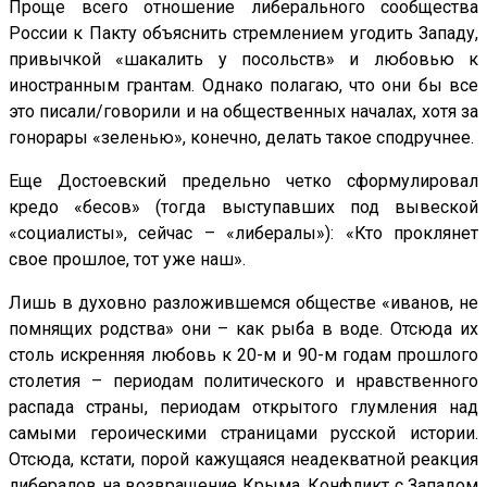
Проще всего отношение либерального сообщества
России к Пакту объяснить стремлением угодить Западу,
привычкой «шакалить у посольств» и любовью к
иностранным грантам. Однако полагаю, что они бы все
это писали/говорили и на общественных началах, хотя за
гонорары «зеленью», конечно, делать такое сподручнее.
Еще Достоевский предельно четко сформулировал
кредо «бесов» (тогда выступавших под вывеской
«социалисты», сейчас – «либералы»): «Кто проклянет
свое прошлое, тот уже наш».
Лишь в духовно разложившемся обществе «иванов, не
помнящих родства» они – как рыба в воде. Отсюда их
столь искренняя любовь к 20-м и 90-м годам прошлого
столетия – периодам политического и нравственного
распада страны, периодам открытого глумления над
самыми героическими страницами русской истории.
Отсюда, кстати, порой кажущаяся неадекватной реакция
либералов на возвращение Крыма. Конфликт с Западом