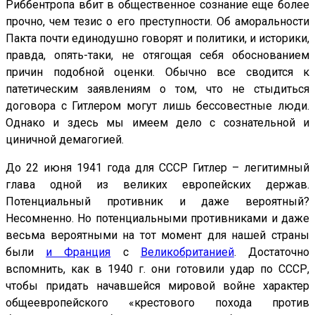
Риббентропа вбит в общественное сознание еще более
прочно, чем тезис о его преступности. Об аморальности
Пакта почти единодушно говорят и политики, и историки,
правда, опять-таки, не отягощая себя обоснованием
причин подобной оценки. Обычно все сводится к
патетическим заявлениям о том, что не стыдиться
договора с Гитлером могут лишь бессовестные люди.
Однако и здесь мы имеем дело с сознательной и
циничной демагогией.
До 22 июня 1941 года для СССР Гитлер – легитимный
глава одной из великих европейских держав.
Потенциальный противник и даже вероятный?
Несомненно. Но потенциальными противниками и даже
весьма вероятными на тот момент для нашей страны
были
и Франция
с
Великобританией
. Достаточно
вспомнить, как в 1940 г. они готовили удар по СССР,
чтобы придать начавшейся мировой войне характер
общеевропейского «крестового похода против