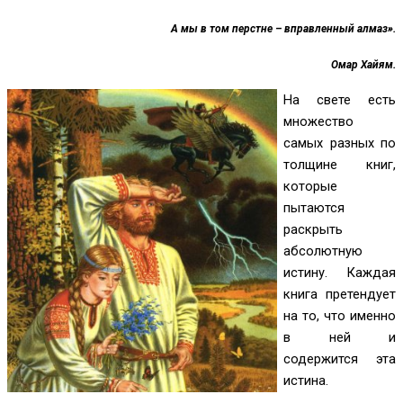
А мы в том перстне – вправленный алмаз».
Омар Хайям.
На свете есть
множество
самых разных по
толщине книг,
которые
пытаются
раскрыть
абсолютную
истину. Каждая
книга претендует
на то, что именно
в ней и
содержится эта
истина.