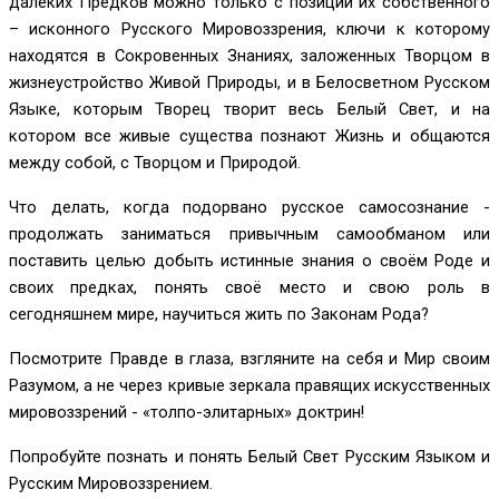
далёких Предков можно только с позиции их собственного
– исконного Русского Мировоззрения, ключи к которому
находятся в Сокровенных Знаниях, заложенных Творцом в
жизнеустройство Живой Природы, и в Белосветном Русском
Языке, которым Творец творит весь Белый Свет, и на
котором все живые существа познают Жизнь и общаются
между собой, с Творцом и Природой.
Что делать, когда подорвано русское самосознание -
продолжать заниматься привычным самообманом или
поставить целью добыть истинные знания о своём Роде и
своих предках, понять своё место и свою роль в
сегодняшнем мире, научиться жить по Законам Рода?
Посмотрите Правде в глаза, взгляните на себя и Мир своим
Разумом, а не через кривые зеркала правящих искусственных
мировоззрений - «толпо-элитарных» доктрин!
Попробуйте познать и понять Белый Свет Русским Языком и
Русским Мировоззрением.