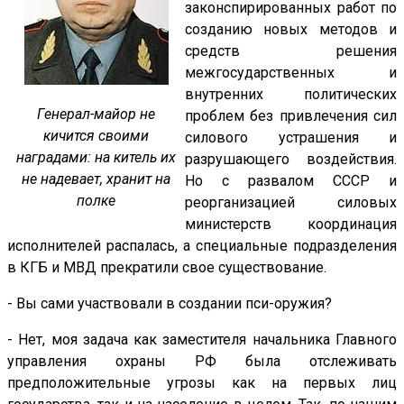
законспирированных работ по
созданию новых методов и
средств решения
межгосударственных и
внутренних политических
Генерал-майор не
проблем без привлечения сил
кичится своими
силового устрашения и
наградами: на китель их
разрушающего воздействия.
не надевает, хранит на
Но с развалом СССР и
полке
реорганизацией силовых
министерств координация
исполнителей распалась, а специальные подразделения
в КГБ и МВД прекратили свое существование.
- Вы сами участвовали в создании пси-оружия?
- Нет, моя задача как заместителя начальника Главного
управления охраны РФ была отслеживать
предположительные угрозы как на первых лиц