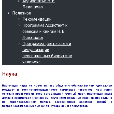
Аудиостатьи Н. В.
Левашова
Полезное
Рекомендации
Программа Ассистент к
сеансам и книгам Н. В.
Левашова
Программа для расчёта и
визуализации
персональных биоритмов
человека
Наука
Настоящая наука не имеет ничего общего с обслуживанием «денежных
мешков» и военно-промышленного комплекса паразитов, чем занят
сегодня практически весь сегодняшний «учёный мир». Настоящая наука
должна заниматься Познанием, изучением реальных законов природы, а
не приспособлением мелких, разрозненных осколков знаний к
потребностям разных выскочек, нуворишей и спекулянтов