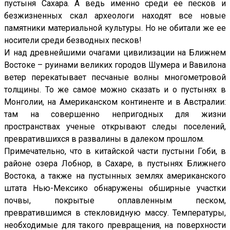
пустыня Сахара. А ведь именно среди ее песков и
безжизненных скал археологи находят все новые
памятники материальной культуры. Но не обитали же ее
носители среди безводных песков!
И над древнейшими очагами цивилизации на Ближнем
Востоке – руинами великих городов Шумера и Вавилона
ветер перекатывает песчаные волны многометровой
толщины. То же самое можно сказать и о пустынях в
Монголии, на Американском континенте и в Австралии:
там на совершенно непригодных для жизни
пространствах ученые открывают следы поселений,
превратившихся в развалины в далеком прошлом.
Примечательно, что в китайской части пустыни Гоби, в
районе озера Лобнор, в Сахаре, в пустынях Ближнего
Востока, а также на пустынных землях американского
штата Нью-Мексико обнаружены обширные участки
почвы, покрытые оплавленным песком,
превратившимся в стекловидную массу. Температуры,
необходимые для такого превращения, на поверхности