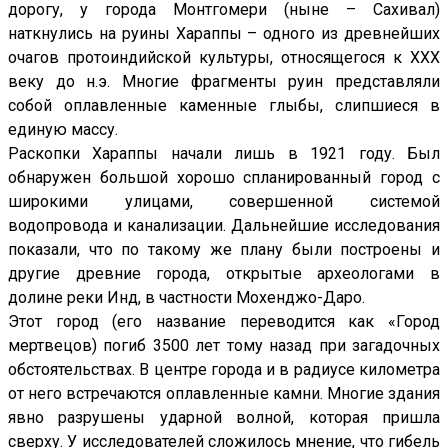
дорогу, у города Монтгомери (ныне – Сахивал)
наткнулись на руины Хараппы – одного из древнейших
очагов протоиндийской культуры, относящегося к ХХХ
веку до н.э. Многие фрагменты руин представляли
собой оплавленные каменные глыбы, слипшиеся в
единую массу.
Раскопки Хараппы начали лишь в 1921 году. Был
обнаружен большой хорошо спланированный город с
широкими улицами, совершенной системой
водопровода и канализации. Дальнейшие исследования
показали, что по такому же плану были построены и
другие древние города, открытые археологами в
долине реки Инд, в частности Мохенджо-Даро.
Этот город (его название переводится как «Город
мертвецов) погиб 3500 лет тому назад при загадочных
обстоятельствах. В центре города и в радиусе километра
от него встречаются оплавленные камни. Многие здания
явно разрушены ударной волной, которая пришла
сверху. У исследователей сложилось мнение, что гибель