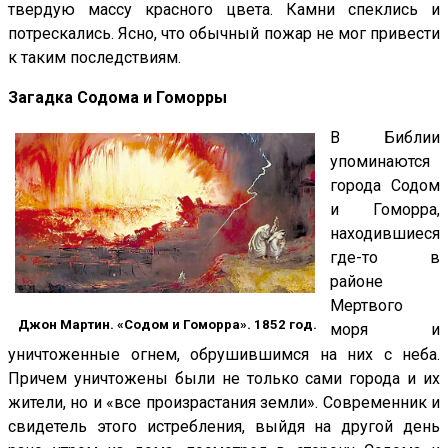
твердую массу красного цвета. Камни спеклись и
потрескались. Ясно, что обычный пожар не мог привести
к таким последствиям.
Загадка Содома и Гоморры
В Библии
упоминаются
города Содом
и Гоморра,
находившиеся
где-то в
районе
Мертвого
Джон Мартин. «Содом и Гоморра». 1852 год.
моря и
уничтоженные огнем, обрушившимся на них с неба.
Причем уничтожены были не только сами города и их
жители, но и «все произрастания земли». Современник и
свидетель этого истребления, выйдя на другой день