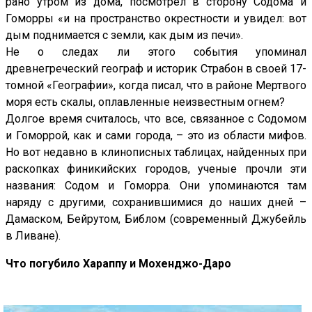
рано утром из дома, посмотрел в сторону Содома и
Гоморры «и на пространство окрестности и увидел: вот
дым поднимается с земли, как дым из печи».
Не о следах ли этого события упоминал
древнегреческий географ и историк Страбон в своей 17-
томной «Географии», когда писал, что в районе Мертвого
моря есть скалы, оплавленные неизвестным огнем?
Долгое время считалось, что все, связанное с Содомом
и Гоморрой, как и сами города, – это из области мифов.
Но вот недавно в клинописных таблицах, найденных при
раскопках финикийских городов, ученые прочли эти
названия: Содом и Гоморра. Они упоминаются там
наряду с другими, сохранившимися до наших дней –
Дамаском, Бейрутом, Библом (современный Джубейль
в Ливане).
Что погубило Хараппу и Мохенджо-Даро