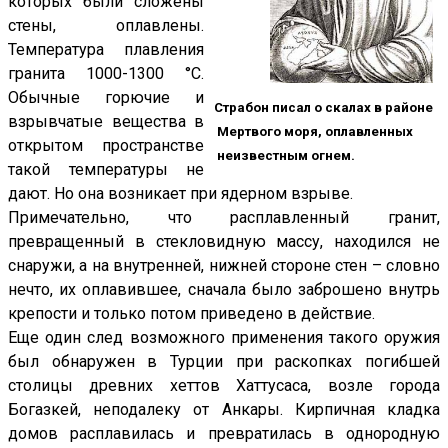
которых были сложены
стены, оплавлены.
Температура плавления
гранита 1000-1300 °С.
Обычные горючие и
Страбон писал о скалах в районе
взрывчатые вещества в
Мертвого моря, оплавленных
открытом пространстве
неизвестным огнем.
такой температуры не
дают. Но она возникает при ядерном взрыве.
Примечательно, что расплавленный гранит,
превращенный в стекловидную массу, находился не
снаружи, а на внутренней, нижней стороне стен – словно
нечто, их оплавившее, сначала было заброшено внутрь
крепости и только потом приведено в действие.
Еще один след возможного применения такого оружия
был обнаружен в Турции при раскопках погибшей
столицы древних хеттов Хаттусаса, возле города
Богазкей, неподалеку от Анкары. Кирпичная кладка
домов расплавилась и превратилась в однородную