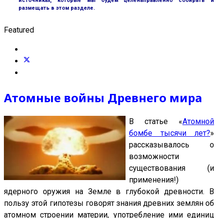
источниках, которые мы будем целенаправленно собирать и
размещать в этом разделе.
Featured
Атомные войны Древнего мира
В статье «
Атомной
бомбе тысячи лет?
»
рассказывалось о
возможности
существования (и
применения!)
ядерного оружия на Земле в глубокой древности. В
пользу этой гипотезы говорят знания древних землян об
атомном строении материи, употребление ими единиц