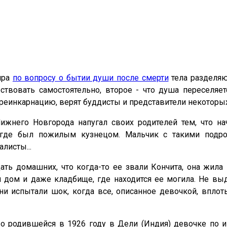
ира
по вопросу о бытии души после смерти
тела разделяю
твовать самостоятельно, второе - что душа переселяет
реинкарнацию, верят буддисты и представители некоторых
жнего Новгорода напугал своих родителей тем, что на
где был пожилым кузнецом. Мальчик с такими подроб
листы...
ать домашних, что когда-то ее звали Кончита, она жила
й дом и даже кладбище, где находится ее могила. Не в
ни испытали шок, когда все, описанное девочкой, впл
о родившейся в 1926 году в Дели (Индия) девочке по и