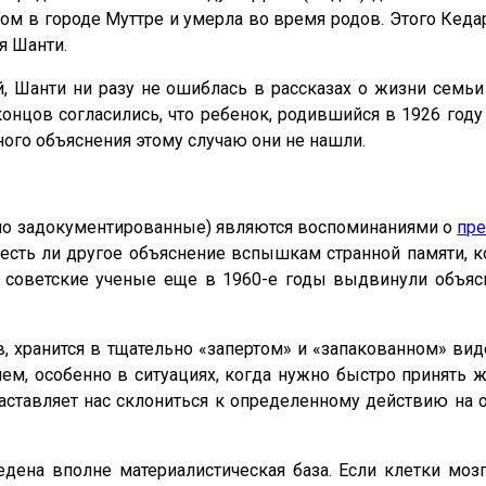
 в городе Муттре и умерла во время родов. Этого Кедар
я Шанти.
 Шанти ни разу не ошиблась в рассказах о жизни семьи и
нцов согласились, что ребенок, родившийся в 1926 году
ого объяснения этому случаю они не нашли.
ьно задокументированные) являются воспоминаниями о
пр
о есть ли другое объяснение вспышкам странной памяти,
о советские ученые еще в 1960-е годы выдвинули объяс
в, хранится в тщательно «запертом» и «запакованном» в
м, особенно в ситуациях, когда нужно быстро принять 
ставляет нас склониться к определенному действию на 
дена вполне материалистическая база. Если клетки мозг