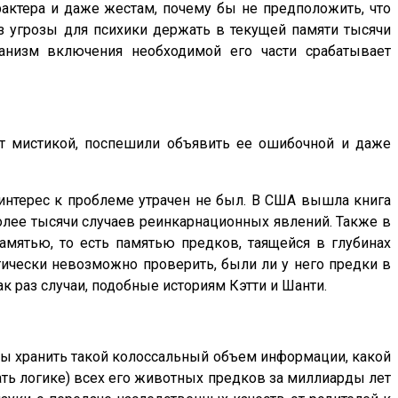
актера и даже жестам, почему бы не предположить, что
з угрозы для психики держать в текущей памяти тысячи
анизм включения необходимой его части срабатывает
ает мистикой, поспешили объявить ее ошибочной и даже
 интерес к проблеме утрачен не был. В США вышла книга
олее тысячи случаев реинкарнационных явлений. Также в
памятью, то есть памятью предков, таящейся в глубинах
тически невозможно проверить, были ли у него предки в
к раз случаи, подобные историям Кэтти и Шанти.
 бы хранить такой колоссальный объем информации, какой
ать логике) всех его животных предков за миллиарды лет