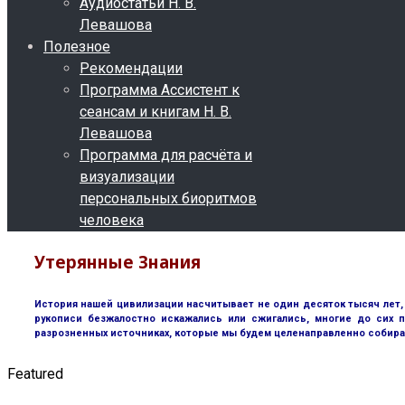
Аудиостатьи Н. В.
Левашова
Полезное
Рекомендации
Программа Ассистент к
сеансам и книгам Н. В.
Левашова
Программа для расчёта и
визуализации
персональных биоритмов
человека
Утерянные Знания
История нашей цивилизации насчитывает не один десяток тысяч лет, 
рукописи безжалостно искажались или сжигались, многие до сих п
разрозненных источниках, которые мы будем целенаправленно собира
Featured