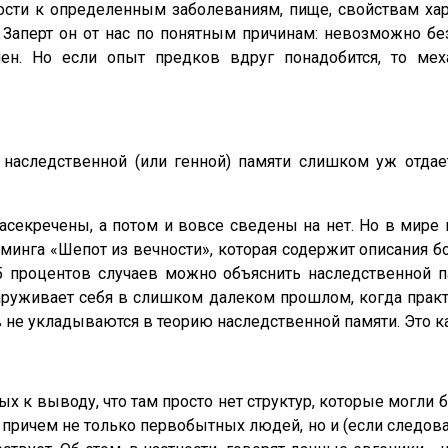
ости к определенным заболеваниям, пище, свойствам хар
 Заперт он от нас по понятным причинам: невозможно бе
н. Но если опыт предков вдруг понадобится, то мех
рия наследственной (или генной) памяти слишком уж отд
засекречены, а потом и вовсе сведены на нет. Но в мире
минга «Шепот из вечности», которая содержит описания б
85 процентов случаев можно объяснить наследственной 
наруживает себя в слишком далеком прошлом, когда прак
в не укладываются в теорию наследственной памяти. Это ка
 к выводу, что там просто нет структур, которые могли
 причем не только первобытных людей, но и (если следов