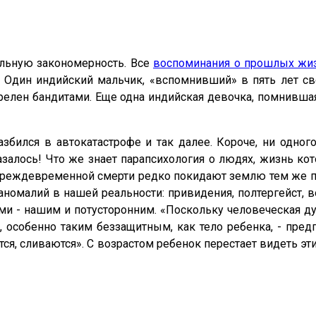
ельную закономерность. Все
воспоминания о прошлых жи
ов. Один индийский мальчик, «вспомнивший» в пять лет
трелен бандитами. Еще одна индийская девочка, помнивш
- разбился в автокатастрофе и так далее. Короче, ни од
алось! Что же знает парапсихология о людях, жизнь кот
 преждевременной смерти редко покидают землю тем же п
аномалий в нашей реальности: привидения, полтергейст,
ами - нашим и потусторонним. «Поскольку человеческая ду
собенно таким беззащитным, как тело ребенка, - предп
ся, сливаются». С возрастом ребенок перестает видеть эт