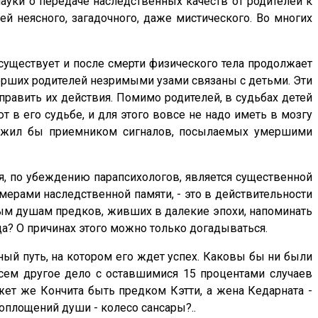
науки о передаче наследственных качеств от родителей к
й неясного, загадочного, даже мистического. Во многих
и существует и после смерти физического тела продолжает
мерших родителей незримыми узами связаны с детьми. Эти
аправить их действия. Помимо родителей, в судьбах детей
 в его судьбе, и для этого вовсе не надо иметь в мозгу
 служил бы приемником сигналов, посылаемых умершими
я, по убеждению парапсихологов, является существенной
мерами наследственной памяти, - это в действительности
рым душам предков, живших в далекие эпохи, напоминать
да? О причинах этого можно только догадываться.
ный путь, на котором его ждет успех. Каковы бы ни были
сем другое дело с оставшимися 15 процентами случаев
жет же Кончита быть предком Кэтти, а жена Кедарната -
оплощений души - колесо сансары?..