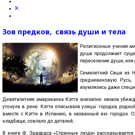
Зов предков, связь души и тела
Религиозные учения м
душа продолжает сущес
переселение души, или 
Семилетний Саша из Ни
средневековую Русь, 
изумлялись даже специа
Девятилетняя американка Кэтти внезапно начала убежд
утонула в реке. Кэтти описывала улицы городка, родно
вместе с Кэтти в Испанию, в названный ею городок. О
кладбище, совпало до деталей...
В книге Ф. Эдвардса «Странные люди» рассказывается 