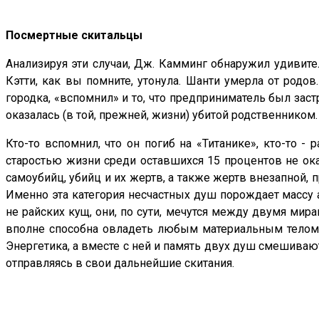
Посмертные скитальцы
Анализируя эти случаи, Дж. Камминг обнаружил удивит
Кэтти, как вы помните, утонула. Шанти умерла от род
городка, «вспомнил» и то, что предприниматель был зас
оказалась (в той, прежней, жизни) убитой родственником.
Кто-то вспомнил, что он погиб на «Титанике», кто-то 
старостью жизни среди оставшихся 15 процентов не оказ
самоубийц, убийц и их жертв, а также жертв внезапной,
Именно эта категория несчастных душ порождает массу 
не райских кущ, они, по сути, мечутся между двумя мир
вполне способна овладеть любым материальным телом, о
Энергетика, а вместе с ней и память двух душ смешивают
отправляясь в свои дальнейшие скитания.