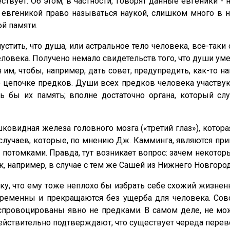
твует. Об этом, в частности, говорят данные евгеники - 
евгеникой право называться наукой, слишком много в не
й памяти.
стить, что душа, или астральное тело человека, все-так
еловека. Получено немало свидетельств того, что души у
 им, чтобы, например, дать совет, предупредить, как-то н
 цепочке предков. Души всех предков человека участвуют
сь бы их память; вполне достаточно органа, который
видная железа головного мозга («третий глаз»), котора
 случаев, которые, по мнению Дж. Камминга, являются при
отомками. Правда, тут возникает вопрос: зачем некото
к, например, в случае с тем же Сашей из Нижнего Новгоро
у, что ему тоже неплохо бы избрать себе схожий жизнен
ременны и прекращаются без ущерба для человека. Сов
спровоцированы явно не предками. В самом деле, не мо
ействительно подтверждают, что существует череда перев