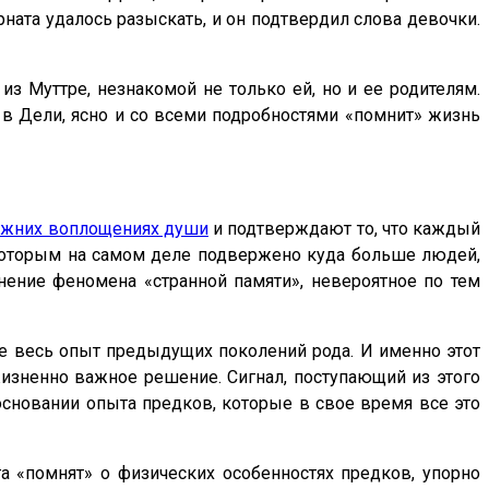
ната удалось разыскать, и он подтвердил слова девочки.
з Муттре, незнакомой не только ей, но и ее родителям.
 в Дели, ясно и со всеми подробностями «помнит» жизнь
ежних воплощениях души
и подтверждают то, что каждый
 которым на самом деле подвержено куда больше людей,
нение феномена «странной памяти», невероятное по тем
иде весь опыт предыдущих поколений рода. И именно этот
жизненно важное решение. Сигнал, поступающий из этого
основании опыта предков, которые в свое время все это
а «помнят» о физических особенностях предков, упорно