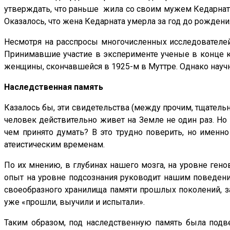
утверждать, что раньше жила со своим мужем Кедарнатом
Оказалось, что жена Кедарната умерла за год до рождени
Несмотря на расспросы многочисленных исследователей,
Принимавшие участие в эксперименте ученые в конце ко
женщины, скончавшейся в 1925-м в Муттре. Однако научн
Наследственная память
Казалось бы, эти свидетельства (между прочим, тщател
человек действительно живет на Земле не один раз. Н
чем принято думать? В это трудно поверить, но именн
атеистическим временам.
По их мнению, в глубинах нашего мозга, на уровне гено
опыт на уровне подсознания руководит нашим поведение
своеобразного хранилища памяти прошлых поколений, за
уже «прошли, выучили и испытали».
Таким образом, под наследственную память была подве