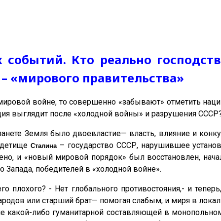
обытий. Кто реально господству
 – «мирового правительства»
мировой войне, то совершенно «забывают» отметить нац
ация выглядит после «холодной войны» и разрушения СССР
 планете Земля было двоевластие— власть, влияние и кон
 детище
– государство СССР, нарушившее устано
Сталина
ено, и «новый мировой порядок» был восстановлен, нача
о Запада, победителей в «холодной войне».
его плохого? - Нет глобального противостояния,- и тепе
народов или старший брат— помогая слабым, и миря в ло
ие какой-либо гуманитарной составляющей в монопольном