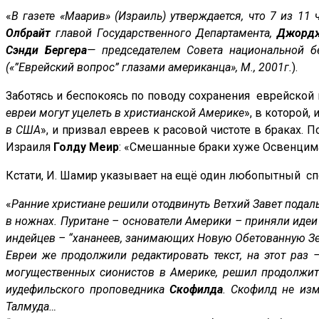
«
В газете «Маарив» (Израиль) утверждается, что 7 из 
Олбрайт
главой Государственного Департамента,
Джордж
Сэнди Бергера
— председателем Совета национальной б
(«”Еврейский вопрос” глазами американца», М., 2001г.
).
Заботясь и беспокоясь по поводу сохранения еврейско
евреи могут уцелеть в христианской Америке
», в которой
в США
», и призвал евреев к расовой чистоте в браках. 
Израиля
Голду Меир
: «Смешанные браки хуже Освенцима
Кстати, И. Шамир указывает на ещё один любопытный сп
«
Ранние христиане решили отодвинуть Ветхий Завет подаль
в ножнах. Пуритане – основатели Америки – приняли идеи
индейцев – “хананеев, занимающих Новую Обетованную 
Евреи же продолжили редактировать текст, на этот раз 
могущественных сионистов в Америке, решил продолжит
иудефильского проповедника
Скофилда
. Скофилд не изм
Талмуда…