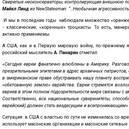
Свирепые неоконсерваторы, контролирующие внешнюю поли
Майкл Линд
из
New
Statesman
: “…Необычная агрессивност
И мы в последние годы наблюдали множество «оранжевы
- классические, «коренные» троцкисты. То есть, мане
активно применяемы.
А США, как и в Первую мировую войну, по-прежнему яв
российский мыслитель
А. Панарин
отметил:
«
Сегодня евреи фанатично влюблены в Америку. Разгово
презрительными эпитетами в адрес архаичных патриотов,
в американском праве обустраивать нашу планету воспр
«обетованную землю» еврейства. Евреи стремятся возло
евреев в этом полном подозрительности мире связаны с 
Соответственно, все национальные суверенитеты, способ
еврейский) должен стать вездесущим и всепроникающим
»
Ситуация в США с властью по сути не изменилась со вр
использует масонские организации и масонские сетевые 