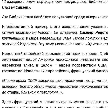
“С каждым новым переизданием скофилдская библия все
Стивен Сайзер
».
Эта Библия стала наиболее популярной среди американск
И эффективный пример этого использования указывае
куплен компанией
Viacom
. Ее владелец,
Самнер Редсто
крупнейшим в мире владельцем СМИ. После покупки Редс
агитки об Израиле
». Эту тему можно назвать - «
Христианст
Известный еврейский кремлевский политтехнолог
Гле
заглатывает яйцо? Америке приходиться натягивать с
еврейская элита, в целом – евреи посредством США 
господство. Известный европейский, французский фило
«
После краха СССР американские правители потеряли вс
империи. Всё это объясняется идеологией неоконсервато
до стадии, близкой к патологии
…».
Здесь французский мыслитель очень мягко сказал о «с
управляют Америкой
»; и это не единственное подобн