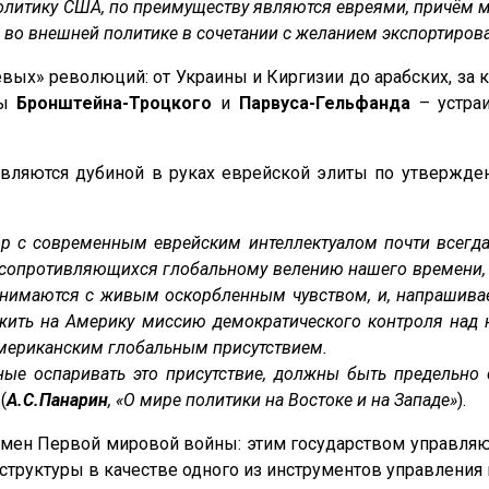
тику США, по преимуществу являются евреями, причём мн
ь во внешней политике в сочетании с желанием экспортиро
х» революций: от Украины и Киргизии до арабских, за 
ры
Бронштейна-Троцкого
и
Парвуса-Гельфанда
– устра
ляются дубиной в руках еврейской элиты по утвержден
р с современным еврейским интеллектуалом почти всегда
 сопротивляющихся глобальному велению нашего времени,
инимаются с живым оскорбленным чувством, и, напрашива
жить на Америку миссию демократического контроля над
американским глобальным присутствием.
ные оспаривать это присутствие, должны быть предельно
 (
А.С.Панарин
, «О мире политики на Востоке и на Западе»
).
емен Первой мировой войны: этим государством управляют
структуры в качестве одного из инструментов управлени