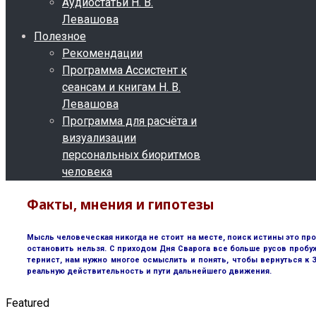
Аудиостатьи Н. В.
Левашова
Полезное
Рекомендации
Программа Ассистент к
сеансам и книгам Н. В.
Левашова
Программа для расчёта и
визуализации
персональных биоритмов
человека
Факты, мнения и гипотезы
Мысль человеческая никогда не стоит на месте, поиск истины это пр
остановить нельзя. С приходом Дня Сварога все больше русов пробу
тернист, нам нужно многое осмыслить и понять, чтобы вернуться к
реальную действительность и пути дальнейшего движения.
Featured