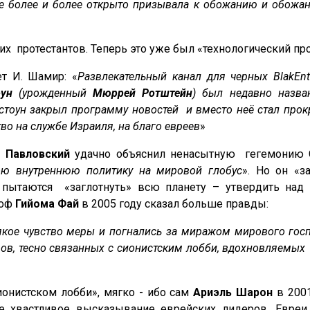
 более и более открыто призывала к обожанию и обожани
их протестантов. Теперь это уже был «технологический пр
т И. Шамир: «
Развлекательный канал для черных
Blak
Ent
ун
(урожденный
Мюррей Ротштейн
) был недавно назва
тоун закрыл программу новостей и вместо неё стал прокр
во на службе Израиля, на благо евреев
»
б Павловский
удачно объяснил ненасытную гегемонию 
вою внутреннюю политику на мировой глобус
». Но он «з
пытаются «заглотнуть» всю планету – утвердить над 
соф
Гийома Фай
в 2005 году сказал больше правды:
якое чувство меры и погнались за миражом мирового госп
ров, тесно связанных с сионистским лобби, вдохновляемых
ионистском лобби», мягко - ибо сам
Ариэль Шарон
в 2001
ое хвастливое высказывание еврейских лидеров. Евре