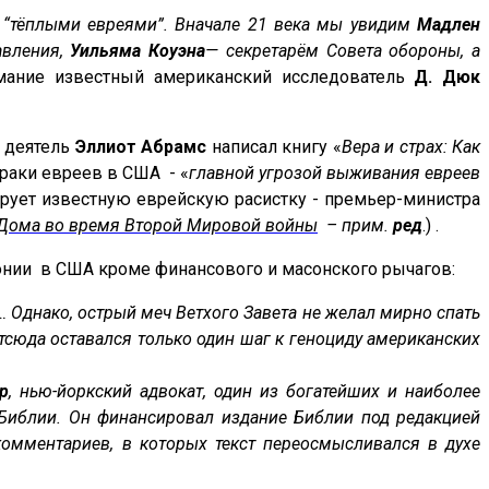
я “тёплыми евреями”. Вначале 21 века мы увидим
Мадлен
авления,
Уильяма Коуэна
— секретарём Совета обороны, а
мание известный американский исследователь
Д. Дюк
 деятель
Эллиот Абрамс
написал книгу «
Вера и страх: Как
браки евреев в США - «
главной угрозой выживания евреев
рует известную еврейскую расистку - премьер-министра
о Дома во время Второй Мировой войны
– прим.
ред
.) .
монии в США кроме финансового и масонского рычагов:
 Однако, острый меч Ветхого Завета не желал мирно спать
тсюда оставался только один шаг к геноциду американских
р
, нью-йоркский адвокат, один из богатейших и наиболее
Библии. Он финансировал издание Библии под редакцией
комментариев, в которых текст переосмысливался в духе