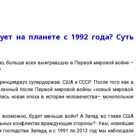
ет на планете с 1992 года? Суть
ию, больше всех выигравшую в Первой мировой войне –
?
куренциядвух супердержав: США и СССР. После того как в
вленный после Первой мировой войны «новый мировой
лась новая эпоха в истории человечества— монопольное
рь, возможно, будет меньше войн? А Запад во главе США
кальных конфликтах враждующие стороны?- Увы, новейшая
 господстве Запада, и с 1991 по 2013 год мы наблюдали