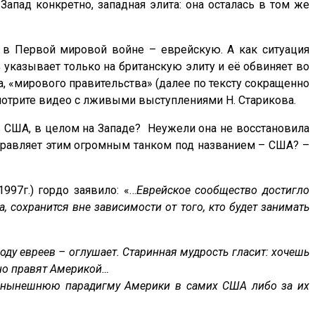
Запад конкретно, западная элита: она осталась в том же
в Первой мировой войне – еврейскую. А как ситуация
в
указывает только на британскую элиту и её обвиняет во
а, «мирового правительства» (далее по тексту сокращенно
осмотрите видео с лживыми выступлениями Н. Старикова.
в США, в целом на Западе? Неужели она не восстановила
 управляет этим огромным танком под названием – США? –
97г.) гордо заявило: «…
Еврейское сообщество достигло
, сохранится вне зависимости от того, кто будет занимать
ду евреев – оглушает. Старинная мудрость гласит: хочешь
вно правят Америкой…
ает нынешнюю парадигму Америки в самих США либо за их