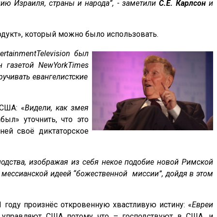
ю Израиля, страны и народа”, - заметили
С.Е. Карлсон
и
одукт», который можно было использовать.
ertainment
Television
был
н газетой
New
York
Times
учивать евангелистские
США: «
Видели, как змея
абыл» уточнить, что это
ней своё диктаторское
одства, изображая из себя некое подобие новой Римской
 мессианской идеей “божественной миссии”, дойдя в этом
 году произнёс откровенную хвастливую истину: «
Евреи
и управляют США потому что – господствуют в США, и