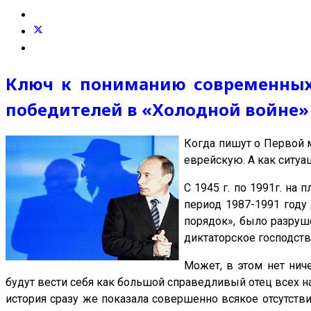
Ключ к пониманию современных с
победителей в «Холодной войне»
Когда пишут о Первой 
еврейскую. А как ситу
С 1945 г. по 1991г. на
период 1987-
1991 году
порядок», было разруш
диктаторское господств
Может, в этом нет нич
будут вести себя как большой справедливый отец всех 
история сразу же показала совершенно всякое отсутств