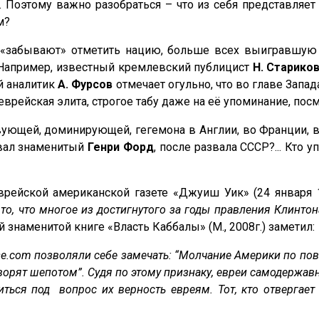
Поэтому важно разобраться – что из себя представляет 
м?
 «забывают» отметить нацию, больше всех выигравшую 
 Например, известный кремлевский публицист
Н. Старико
й аналитик
А. Фурсов
отмечает огульно, что во главе Запад
т еврейская элита, строгое табу даже на её упоминание, п
твующей, доминирующей, гегемона в Англии, во Франции, 
вал знаменитый
Генри Форд
, после развала СССР?... Кто
ейской американской газете «Джуиш Уик» (24 января 19
 то, что многое из достигнутого за годы правления Клинтона
 знаменитой книге «Власть Каббалы» (М., 2008г.) заметил:
e
.
com
позволяли себе замечать: “Молчание Америки по пово
говорят шепотом”. Судя по этому признаку, евреи самодержа
виться под вопрос их верность евреям. Тот, кто отверг