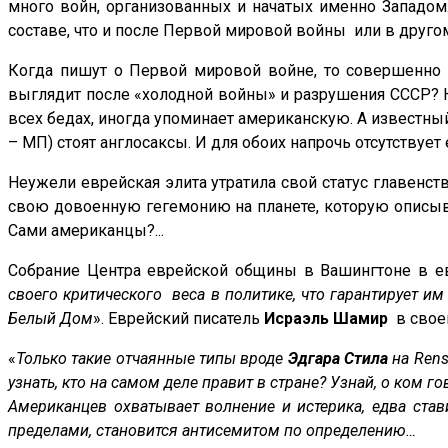
много войн, организованных и начатых именно Западом. 
составе, что и после Первой мировой войны или в друго
Когда пишут о Первой мировой войне, то совершенно
выглядит после «холодной войны» и разрушения СССР?
всех бедах, иногда упоминает американскую. А известны
– МП) стоят англосаксы. И для обоих напрочь отсутствуе
Неужели еврейская элита утратила свой статус главенс
свою довоенную гегемонию на планете, которую описы
Сами американцы?...
Собрание Центра еврейской общины в Вашингтоне в евр
своего критического веса в политике, что гарантирует им
Белый Дом
». Еврейский писатель
Исраэль Шамир
в своей
«
Только такие отчаянные типы вроде
Эдгара Стила
на
Rens
узнать, кто на самом деле правит в стране? Узнай, о ком 
Американцев охватывает волнение и истерика, едва ста
пределами, становится антисемитом по определению…