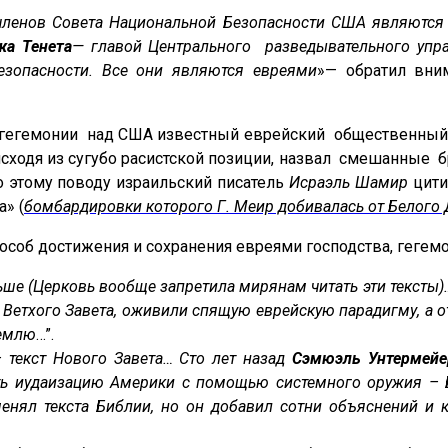
11 членов Совета Национальной Безопасности США являютс
а Тенета
— главой Центрального разведывательного упр
езопасности. Все они являются евреями
»— обратил вни
й гегемонии над США известный еврейский общественный
, исходя из сугубо расистской позиции, назвал смешанные 
По этому поводу израильский писатель
Исраэль Шамир
цити
» (
бомбардировки которого Г. Меир добивалась от Белог
особ достижения и сохранения евреями господства, геге
ше (Церковь вообще запретила мирянам читать эти тексты)…
 Ветхого Завета, оживили спящую еврейскую парадигму, а о
Землю
…”.
– текст Нового Завета… Сто лет назад
Сэмюэль Унтермейе
ь иудаизацию Америки с помощью системного оружия – 
енял текста Библии, но он добавил сотни объяснений и 