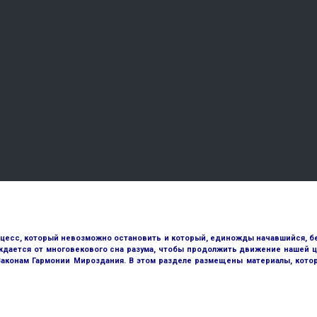
оцесс, который невозможно остановить и который, единожды начавшийся, бе
ждается от многовекового сна разума, чтобы продолжить движение нашей ц
 Законам Гармонии Мироздания. В этом разделе размещены материалы, кото