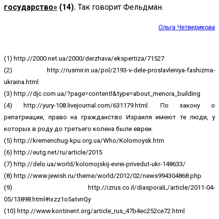
государство»
(14).
Так говорит Фельдман.
Ольга Четверикова
(1) http://2000.net.ua/2000/derzhava/ekspertiza/71527
(2) http://rusmir.in.ua/pol/2193-v-dele-proslavleniya-fashizma-
ukraina.html
(3) http://djc.com.ua/?page=contentl&type=about_menora_building
(4) http://yury-108.livejournal.com/631179.html. По закону о
репатриации, право на гражданство Израиля имеют те люди, у
которых в роду до третьего колена были евреи.
(5) http://kremenchug-kpu.org.ua/Who/Kolomoysk.htm
(6) http://eutg.net/ru/article/2015
(7) http://delo.ua/world/kolomojskij-evrei-privedut-ukr-148633/
(8) http://www.jewish.ru/theme/world/2012/02/news994304868.php
(9) http://izrus.co.il/diasporaIL/article/2011-04-
05/13898.html#ixzz1o5atvnQy
(10) http://www.kontinent.org/article_rus_47b4ec252ce72.html