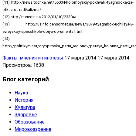
(11) http://news.tochka.net/56004-kolomoyskiy-pokhvalil-tyagniboka-za-
otkaz-ot-radikalizma/
(12) http://rusedin.ru/2012/01/10/23304/
(13) http://uainfo.censor.net.ua/news/3079-tyagnibok-uchilsya-v-
evreyskoy-specshkole-opiya-do-umenta.html
(14)
http://politikym.net/gryppirovka_partii_regionov/pataya_kolonna_partii_re
Факты, мнения и гипотезы
17 марта 2014
17 марта 2014
Просмотров: 1638
Блог категорий
Наука
История
Культура
Здоровье
Образование
Мировоззрение