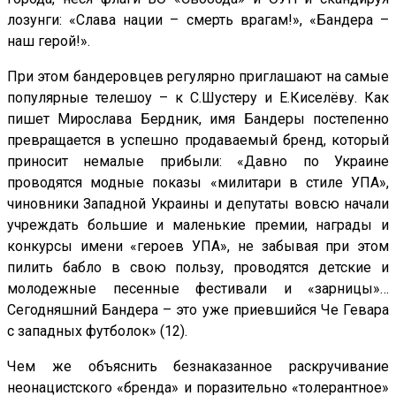
лозунги: «Слава нации – смерть врагам!», «Бандера –
наш герой!».
При этом бандеровцев регулярно приглашают на самые
популярные телешоу – к С.Шустеру и Е.Киселёву. Как
пишет Мирослава Бердник, имя Бандеры постепенно
превращается в успешно продаваемый бренд, который
приносит немалые прибыли: «Давно по Украине
проводятся модные показы «милитари в стиле УПА»,
чиновники Западной Украины и депутаты вовсю начали
учреждать большие и маленькие премии, награды и
конкурсы имени «героев УПА», не забывая при этом
пилить бабло в свою пользу, проводятся детские и
молодежные песенные фестивали и «зарницы»…
Сегодняшний Бандера – это уже приевшийся Че Гевара
с западных футболок» (12).
Чем же объяснить безнаказанное раскручивание
неонацистского «бренда» и поразительно «толерантное»