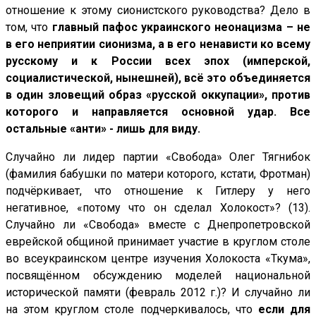
отношение к этому сионистского руководства? Дело в
том, что
главный пафос украинского неонацизма – не
в его неприятии сионизма, а в его ненависти ко всему
русскому и к России всех эпох (имперской,
социалистической, нынешней), всё это объединяется
в один зловещий образ «русской оккупации», против
которого и направляется основной удар. Все
остальные «анти» - лишь для виду.
Случайно ли лидер партии «Свобода» Олег Тягнибок
(фамилия бабушки по матери которого, кстати, Фротман)
подчёркивает, что отношение к Гитлеру у него
негативное, «потому что он сделал Холокост»? (13).
Случайно ли «Свобода» вместе с Днепропетровской
еврейской общиной принимает участие в круглом столе
во всеукраинском центре изучения Холокоста «Ткума»,
посвящённом обсуждению моделей национальной
исторической памяти (февраль 2012 г.)? И случайно ли
на этом круглом столе подчеркивалось, что
если для