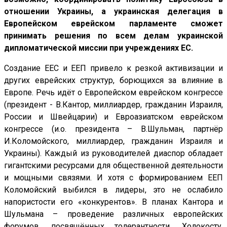
отношении Украины, а украинская делегация в
Европейском еврейском парламенте сможет
принимать решения по всем делам украинской
дипломатической миссии при учреждениях ЕС.
Создание ЕЕС и ЕЕП привело к резкой активизации и
других еврейских структур, борющихся за влияние в
Европе. Речь идёт о Европейском еврейском конгрессе
(президент - В.Кантор, миллиардер, гражданин Израиля,
России и Швейцарии) и Евроазиатском еврейском
конгрессе (и.о. президента – В.Шульман, партнёр
И.Коломойского, миллиардер, гражданин Израиля и
Украины). Каждый из руководителей диаспор обладает
гигантскими ресурсами для общественной деятельности
и мощными связями. И хотя с формированием ЕЕП
Коломойский выбился в лидеры, это не ослабило
напористости его «конкурентов». В планах Кантора и
Шульмана – проведение различных европейских
форумов, посвящённых толерантности, Холокосту,