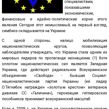
специалистами,
показавшими
экономические,
финансовые и идейно-политические корни этого
явления. Сегодня этот немыслимый, на первый взгляд,
симбиоз складывается на Украине.
С одной стороны, налицо мобилизация
националистических кругов, позволяющая
наблюдателям утверждать, что Украина стала одним из
мировых лидеров по пропаганде неонацизма. (1) Хотя
оплотом националистических сил является Западная
Украина, где действует радикальное Всеукраинское
объединение «Свобода» - бывшая Социал-
националистическая партия Украины (её лидер
О.Тягнибок награжден «золотым крестом» ветеранов
дивизии СС «Галичина»), героизация гитлеровских
пособников принимает всеукраинский масштаб.
Если в 2009 г. на Украине на государственном уровне