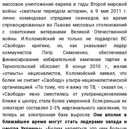
массовое уничтожение евреев в годы Второй мировой
войны «светлым периодом истории», а 9 мая 2011 г.
лично командовал отрядами скинхедов во время
спровоцированных во Львове массовых столкновений
с советскими ветеранами Великой Отечественной
войны. И.Коломойский не только не подвергал ВС
«Свобода» критике, но, как указывает лидер
коммунистов Петр Симоненко, обеспечивал
финансирование избирательной кампании партии в
Тернопольский облсовет. В конце 2010 г., желая
«отмыть» националистов, Коломойский заявил, что
более не считает «Свободу» ультра-националистической
организацией. «По тому, что я вижу по ТВ, - сказал он, -
«Свобода» явно сместилась от ультранационализма
ближе к центру, стала более умеренной. Если раньше их
электорат составлял 2-3% маргинального населения, то
теперь их электронная база выросла.
Они вполне в
ближайшее время могут стать лидерами запада и
центра Украины
». «Будем надеяться, что чем больше