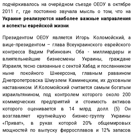
подчёркивалось на очерёдном съезде ОЕОУ в октябре
2011 г., где постоянно звучала мысль о том, что на
Украине реализуются наиболее важные направления
и аспекты еврейской жизни
.
Президентом ОЕОУ является Игорь Коломойский, а
вице-президентом – глава Всеукраинского еврейского
конгресса Вадим Рабинович. Оба - миллиардеры и
влиятельнейшие бизнесмены Украины, граждане
Израиля, тесно связанные с сектой Хабад и посланником
ныне покойного Шнеерсона, главным раввином
Днепропетровска Шмуэлем Каминецким, их духовным
наставником. И.Коломойский считается самым богатым
израильтянином, под контролем которого около 200
коммерческих предприятий и стоимость активов
которого оценивается в 14 млрд. долл. (5) Он
возглавляет крупнейшую бизнес-группу Украины
«Приват», в руках которой 20% общемировых
мощностей по выпуску ферросплавов и 12% запасов