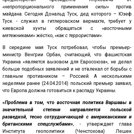
«непропорционального применения силы»
против
майдана. Сегодня Дональд Туск, дед которого – Юзеф
Туск - служил в гитлеровском вермахте, требует у
киевской хунты обращаться с
«восточными
мятежниками»
жёстко,
«как с террористами»
.
В середине мая Туск потребовал, чтобы премьер-
министр Венгрии Орбан, считающий, что фашистская
Украина «является вызовом для Евросоюза», не делал
больше подобных заявлений и не отвлекал от борьбы с
главным противником – Россией. А несколькими
неделями ранее (24.04.2014) польский премьер заявил,
что Европа должна готовиться к распаду Украины.
«Проблема в том, что восточная политика Варшавы в
значительной степени направляется польской
разведкой, тесно сотрудничающей с американскими и
британскими спецслужбами»
, - утверждает глава
Института геополитики (Ченстохова) Лешек