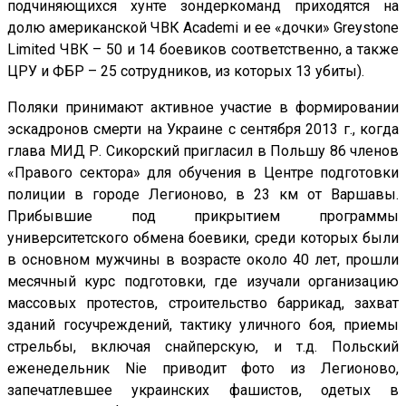
подчиняющихся хунте зондеркоманд приходятся на
долю американской ЧВК Асаdemi и ее «дочки» Greystone
Limited ЧВК – 50 и 14 боевиков соответственно, а также
ЦРУ и ФБР – 25 сотрудников, из которых 13 убиты).
Поляки принимают активное участие в формировании
эскадронов смерти на Украине с сентября 2013 г., когда
глава МИД Р. Сикорский пригласил в Польшу 86 членов
«Правого сектора» для обучения в Центре подготовки
полиции в городе Легионово, в 23 км от Варшавы.
Прибывшие под прикрытием программы
университетского обмена боевики, среди которых были
в основном мужчины в возрасте около 40 лет, прошли
месячный курс подготовки, где изучали организацию
массовых протестов, строительство баррикад, захват
зданий госучреждений, тактику уличного боя, приемы
стрельбы, включая снайперскую, и т.д. Польский
еженедельник Nie приводит фото из Легионово,
запечатлевшее украинских фашистов, одетых в