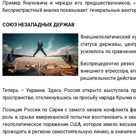
Пример Януковича и череды его предшественников, «
беспристрастный анализ показывает: генеральные вект
СОЮЗ НЕЗАПАДНЫХ ДЕРЖАВ
Внешнеполитический к
статуса державы, цен
усилилось по сравнению
Беспрецедентно резко
внешнего агрессора, ат
решительности действи
Теперь – Украина. Здесь Россия открыто выступила п
пространстве, откликнувшись на просьбу народа Крыма 
Позиция России по Сирии с самого начала конфликта ф
роль в срыве американской попытки восстановить и за
геополитическое поражение США, которое имело весьма н
проводить в регионе самостоятельную линию, в значител