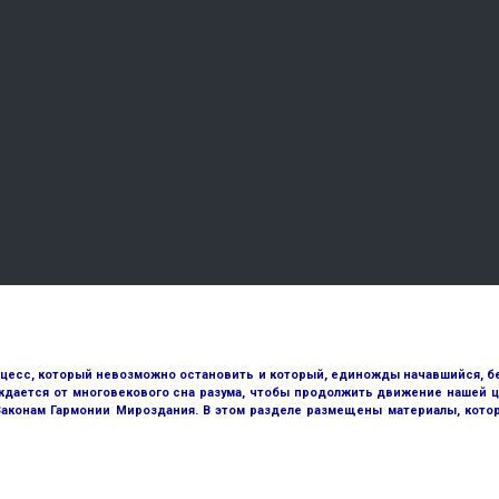
оцесс, который невозможно остановить и который, единожды начавшийся, бе
ждается от многовекового сна разума, чтобы продолжить движение нашей ц
 Законам Гармонии Мироздания. В этом разделе размещены материалы, кото