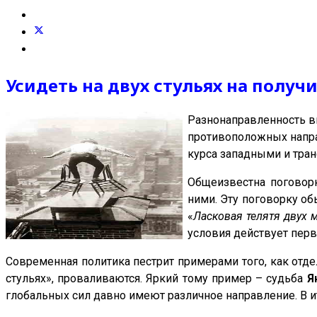
Усидеть на двух стульях на получ
Разнонаправленность в
противоположных напра
курса западными и тра
Общеизвестна поговорк
ними. Эту поговорку об
«
Ласковая телятя двух 
условия действует перв
Современная политика пестрит примерами того, как отд
стульях», проваливаются. Яркий тому пример – судьба
Я
глобальных сил давно имеют различное направление. В и