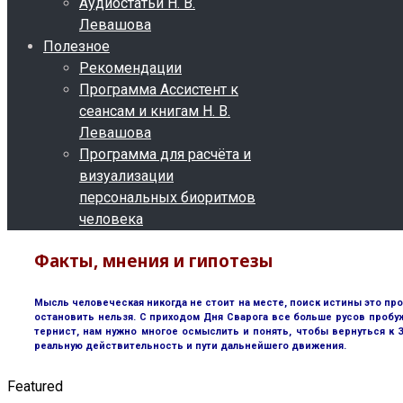
Аудиостатьи Н. В.
Левашова
Полезное
Рекомендации
Программа Ассистент к
сеансам и книгам Н. В.
Левашова
Программа для расчёта и
визуализации
персональных биоритмов
человека
Факты, мнения и гипотезы
Мысль человеческая никогда не стоит на месте, поиск истины это пр
остановить нельзя. С приходом Дня Сварога все больше русов пробу
тернист, нам нужно многое осмыслить и понять, чтобы вернуться к
реальную действительность и пути дальнейшего движения.
Featured