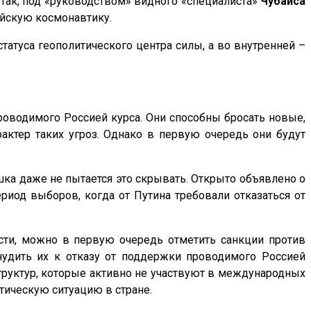
Так, под «руководством» видного «специалиста»
Чубайса
ийскую космонавтику.
татуса геополитического центра силы, а во внутренней –
роводимого Россией курса. Они способны бросать новые,
актер таких угроз. Однако в первую очередь они будут
ка даже не пытается это скрывать. Открыто объявлено о
иод выборов, когда от Путина требовали отказаться от
асти, можно в первую очередь отметить санкции против
нудить их к отказу от поддержки проводимого Россией
труктур, которые активно не участвуют в международных
итическую ситуацию в стране.