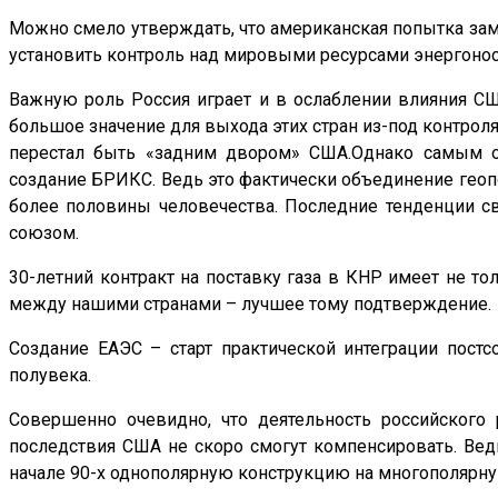
Можно смело утверждать, что американская попытка за
установить контроль над мировыми ресурсами энергоно
Важную роль Россия играет и в ослаблении влияния С
большое значение для выхода этих стран из-под контрол
перестал быть «задним двором» США.Однако самым оп
создание БРИКС. Ведь это фактически объединение геоп
более половины человечества. Последние тенденции св
союзом.
30-летний контракт на поставку газа в КНР имеет не т
между нашими странами – лучшее тому подтверждение.
Создание ЕАЭС – старт практической интеграции постс
полувека.
Совершенно очевидно, что деятельность российского
последствия США не скоро смогут компенсировать. Ве
начале 90-х однополярную конструкцию на многополярн