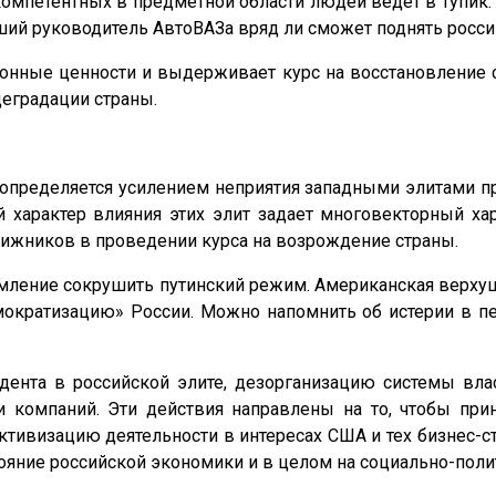
мпетентных в предметной области людей ведет в тупик. 
ший руководитель АвтоВАЗа вряд ли сможет поднять росс
онные ценности и выдерживает курс на восстановление с
деградации страны.
з определяется усилением неприятия западными элитами п
арактер влияния этих элит задает многовекторный хар
ижников в проведении курса на возрождение страны.
ление сокрушить путинский режим. Американская верхуш
кратизацию» России. Можно напомнить об истерии в пер
дента в российской элите, дезорганизацию системы вл
и компаний. Эти действия направлены на то, чтобы при
ктивизацию деятельности в интересах США и тех бизнес-с
тояние российской экономики и в целом на социально-пол