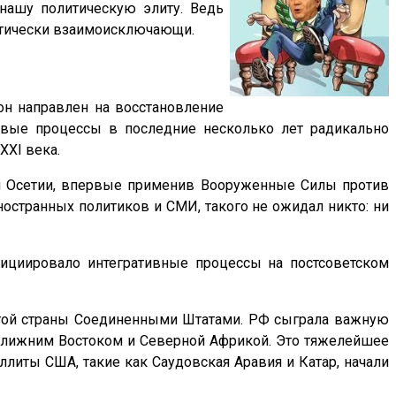
нашу политическую элиту. Ведь
ктически взаимоисключающи.
н направлен на восстановление
ровые процессы в последние несколько лет радикально
 XXI века.
ой Осетии, впервые применив Вооруженные Силы против
остранных политиков и СМИ, такого не ожидал никто: ни
нициировало интегративные процессы на постсоветском
 этой страны Соединенными Штатами. РФ сыграла важную
 Ближним Востоком и Северной Африкой. Это тяжелейшее
ллиты США, такие как Саудовская Аравия и Катар, начали