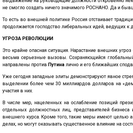
Выдвижение на руководящие должности откровенно неко
не смогло создать ничего значимого РОСНАНО. Да и быв
То есть во внешней политике Россия отстаивает традици
продолжается господство либеральных идей, ведущих к 
УГРОЗА РЕВОЛЮЦИИ
Это крайне опасная ситуация. Нарастание внешних угро
весьма серьезные вызовы. Сохраняющийся глобальный х
направлены против
Путина
лично и его ближайших сподв
Уже сегодня западные элиты демонстрируют явное стрем
выделении более чем 30 миллиардов долларов на «демо
участия в них.
В числе мер, нацеленных на ослабление позиций прези
отдельных должностных лиц, представителей бизнеса 
внешнего курса. Кроме того, такие меры имеют целью а
делах, но могут оказывать существенное влияние на сос