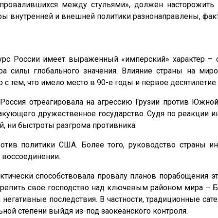
провалившихся между стульями», должен насторожить 
оры внутренней и внешней политики разнонаправлены, фа
урс России имеет выраженный «имперский» характер – о
тра силы глобального значения. Влияние страны на ми
 с тем, что имело место в 90-е годы и первое десятилетие
 Россия отреагировала на агрессию Грузии против Южн
акующего дружественное государство. Судя по реакции ин
й, ни быстроты разгрома противника.
ротив политики США. Более того, руководство страны и
о воссоединении.
актически способствовала провалу планов порабощения
крепить свое господство над ключевым районом мира –
егативные последствия. В частности, традиционные сате
ьной степени выйдя из-под заокеанского контроля.