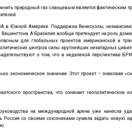
менить природный газ сланцевым является фактическим 
сителей.
ША в Южной Америке. Поддержка Венесуэлы, независимог
я Вашингтона. А Бразилия вообще претендует на роль доми
асным для глобальных проектов американской и тран
олитических центров силы крупнейших незападных цивили
идетельствуют о том, что в недалекой перспективе БР
олько экономическое значение. Этот проект – знаковая «
оветского пространства, что означает геополитическое 
 руководства на международной арене уже нанесла уда
дь Россия со своими союзниками сумела задать новую и
ую.