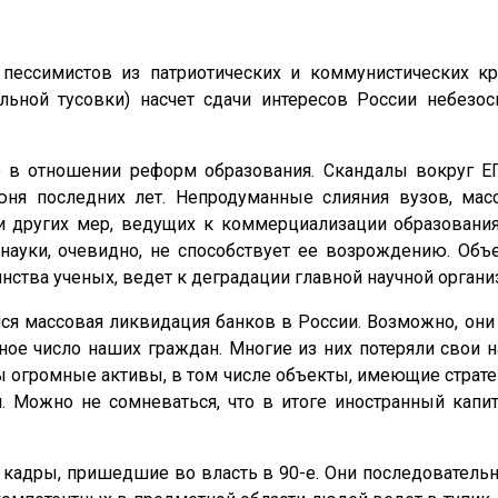
ессимистов из патриотических и коммунистических кру
льной тусовки) насчет сдачи интересов России небезо
о в отношении реформ образования. Скандалы вокруг 
юня последних лет. Непродуманные слияния вузов, мас
и других мер, ведущих к коммерциализации образования
науки, очевидно, не способствует ее возрождению. Объ
ства ученых, ведет к деградации главной научной органи
ся массовая ликвидация банков в России. Возможно, они 
ное число наших граждан. Многие из них потеряли свои 
 огромные активы, в том числе объекты, имеющие стратег
 Можно не сомневаться, что в итоге иностранный капи
кадры, пришедшие во власть в 90-е. Они последовательн