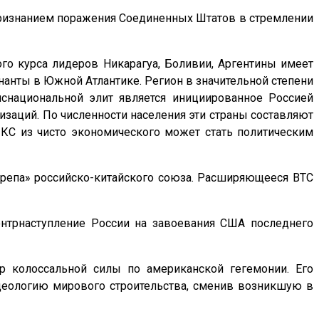
признанием поражения Соединенных Штатов в стремлении
о курса лидеров Никарагуа, Боливии, Аргентины имеет
нанты в Южной Атлантике. Регион в значительной степени
снациональной элит является инициированное Россией
заций. По численности населения эти страны составляют
ИКС из чисто экономического может стать политическим
скрепа» российско-китайского союза. Расширяющееся ВТС
контрнаступление России на завоевания США последнего
р колоссальной силы по американской гегемонии. Его
деологию мирового строительства, сменив возникшую в