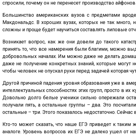
спросили, почему он не перенесет производство айфонов 
Большинство американских вузов с предметами вроде 
Макдональдс. В хороших вузах, которых не так много, 
сложны и проще будет научиться составлять липовые отч
Возникает вопрос, как же они довели до такого катас
принять то, что все намерения были благими, можно выд
добровольных началах. Им можно даже не делать домашне
даже не получение конкретных знаний, которые могут н
чтобы человек не опускал руки перед задачей которая чу
Другой причиной падения уровня образования уже в амер
интеллектуальных способностях этих групп, просто в их
Довольно долго белые ученики сильно опережали остал
получали пять, а остальные группы – два. Это посчитал
остальные – три. Этого показалось недостаточно. Сейча
Кто-то может сказать, что наше ЕГЭ приведет к таким 
аналоге. Уровень вопросов их ЕГЭ не далеко ушел от н