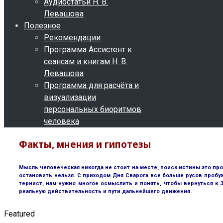
Аудиостатьи Н. В.
Левашова
Полезное
Рекомендации
Программа Ассистент к
сеансам и книгам Н. В.
Левашова
Программа для расчёта и
визуализации
персональных биоритмов
человека
Факты, мнения и гипотезы
Мысль человеческая никогда не стоит на месте, поиск истины это пр
остановить нельзя. С приходом Дня Сварога все больше русов пробу
тернист, нам нужно многое осмыслить и понять, чтобы вернуться к
реальную действительность и пути дальнейшего движения.
Featured