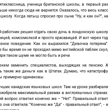
ятиклассница, ученица британской школы, в первый раз
ьше никогда сюда не вернется. Оказалось, что весь класс
колу. Когда латыш спросил про сына: "Ну, и как он?", на
кий работник решил отдать свою дочь в лондонскую школу
чницей, комсомолкой и просто красавицей. И вот через год
язное поведение. Как он выразился: "Девочка потеряна".
ое бы время он не проходил мимо английской паблик скул,
при таком шуме не могло быть и речи.
некем заменить специалистов, выходящих на пенсию. А
ь такие же деньги как в Штатах. Думаю, что катастрофу
мы примерно одинаковы.
 лучших канадских языковых школ. Там на уроке разбирали
 приобрела максимальный размах в англоязычных странах.
ий вопрос ответил конечно же – "Нет". Правильный ответ
она ответила: "Конечно же "Да" - правильный ответ", - и