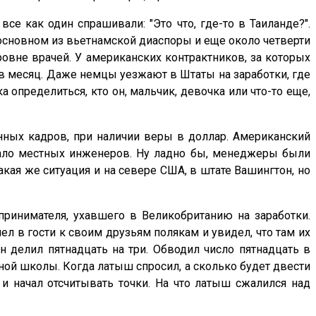
е как один спрашивали: "Это что, где-то в Таиланде?".
 основном из вьетнамской диаспоры и еще около четверти
ровне врачей. У американских контрактников, за которых
 в месяц. Даже немцы уезжают в Штаты на заработки, где
 определиться, кто он, мальчик, девочка или что-то еще,
ных кадров, при наличии веры в доллар. Американский
 мало местных инженеров. Ну ладно бы, менеджеры были
кая же ситуация и на севере США, в штате Вашингтон, но
дпринимателя, ухавшего в Великобританию на заработки.
л в гости к своим друзьям полякам и увидел, что там их
он делил пятнадцать на три. Обводил число пятнадцать в
ьной школы. Когда латыш спросил, а сколько будет двести
к и начал отсчитывать точки. На что латыш сжалился над