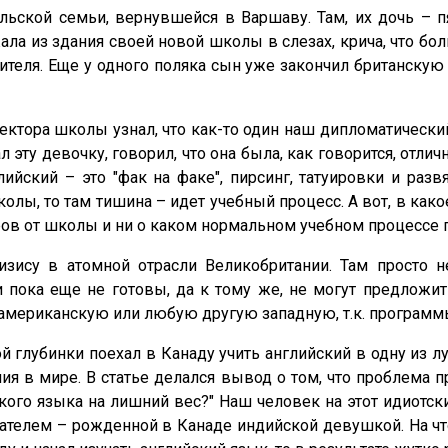
льской семьи, вернувшейся в Варшаву. Там, их дочь – п
ла из здания своей новой школы в слезах, крича, что бол
еля. Еще у одного поляка сын уже закончил британскую ш
иректора школы узнал, что как-то один наш дипломатичес
л эту девочку, говорил, что она была, как говорится, отли
ийский – это "фак на факе", пирсинг, татуировки и разв
лы, то там тишина – идет учебный процесс. А вот, в как
тров от школы и ни о каком нормальном учебном процессе 
изису в атомной отрасли Великобритании. Там просто 
пока еще не готовы, да к тому же, не могут предложит
 американскую или любую другую западную, т.к. програм
ой глубинки поехал в Канаду учить английский в одну из
ия в мире. В статье делался вывод о том, что проблема
ского языка на лишний вес?" Наш человек на этот идиотск
телем – рожденной в Канаде индийской девушкой. На что 