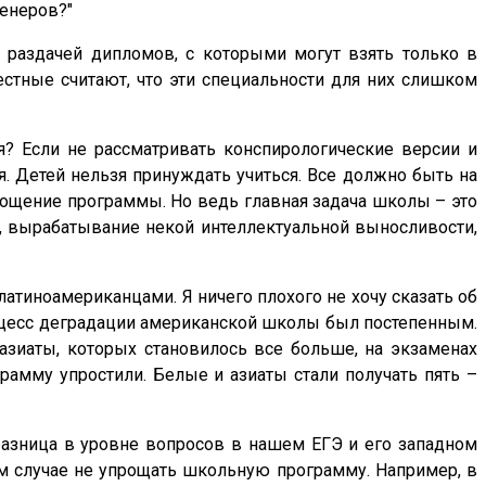
женеров?"
 раздачей дипломов, с которыми могут взять только в
естные считают, что эти специальности для них слишком
я? Если не рассматривать конспирологические версии и
я. Детей нельзя принуждать учиться. Все должно быть на
прощение программы. Но ведь главная задача школы – это
а, вырабатывание некой интеллектуальной выносливости,
атиноамериканцами. Я ничего плохого не хочу сказать об
Процесс деградации американской школы был постепенным.
азиаты, которых становилось все больше, на экзаменах
грамму упростили. Белые и азиаты стали получать пять –
 разница в уровне вопросов в нашем ЕГЭ и его западном
ем случае не упрощать школьную программу. Например, в