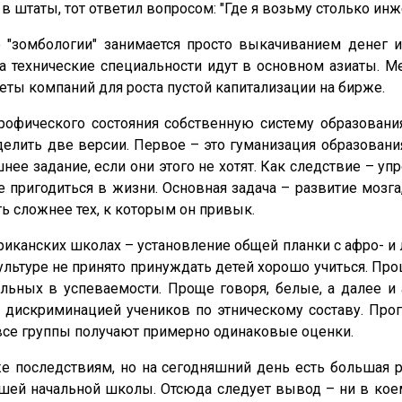
в штаты, тот ответил вопросом: "Где я возьму столько ин
"зомбологии" занимается просто выкачиванием денег и
на технические специальности идут в основном азиаты. М
еты компаний для роста пустой капитализации на бирже.
трофического состояния собственную систему образовани
елить две версии. Первое – это гуманизация образовани
е задание, если они этого не хотят. Как следствие – у
е пригодиться в жизни. Основная задача – развитие мозг
ть сложнее тех, к которым он привык.
иканских школах – установление общей планки с афро- и л
 культуре не принято принуждать детей хорошо учиться. 
ьных в успеваемости. Проще говоря, белые, а далее и 
и дискриминацией учеников по этническому составу. Про
с все группы получают примерно одинаковые оценки.
же последствиям, но на сегодняшний день есть большая
ашей начальной школы. Отсюда следует вывод – ни в ко