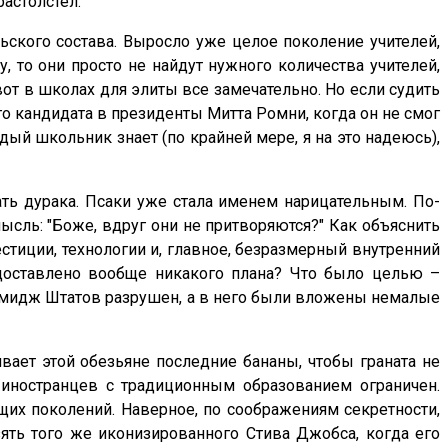
растолстел.
ского состава. Выросло уже целое поколение учителей,
 то они просто не найдут нужного количества учителей,
от в школах для элиты все замечательно. Но если судить
о кандидата в президенты Митта Ромни, когда он не смог
дый школьник знает (по крайней мере, я на это надеюсь),
ть дурака. Псаки уже стала именем нарицательным. По-
ысль: "Боже, вдруг они не притворяются?" Как объяснить
естиции, технологии и, главное, безразмерный внутренний
едоставлено вообще никакого плана? Что было целью –
 имидж Штатов разрушен, а в него были вложены немалые
вает этой обезьяне последние бананы, чтобы граната не
 иностранцев с традиционным образованием ограничен.
щих поколений. Наверное, по соображениям секретности,
ять того же иконизированного Стива Джобса, когда его