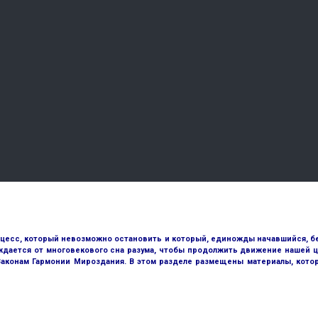
оцесс, который невозможно остановить и который, единожды начавшийся, бе
ждается от многовекового сна разума, чтобы продолжить движение нашей ц
 Законам Гармонии Мироздания. В этом разделе размещены материалы, кото