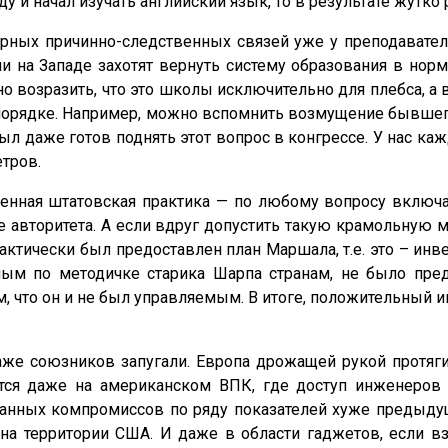
у и начал изучать английский язык, то в результате жутко 
рных причинно-следственных связей уже у преподаватель
на Западе захотят вернуть систему образования в норму,
 возразить, что это школы исключительно для плебса, а в
в порядке. Например, можно вспомнить возмущение бывшег
 даже готов поднять этот вопрос в конгрессе. У нас каж
етров.
енная штатовская практика — по любому вопросу включа
е авторитета. А если вдруг допустить такую крамольную м
ктически был предоставлен план Маршала, т.е. это – инв
ным по методичке старика Шарпа странам, не было пр
м, что он и не был управляемым. В итоге, положительный
аже союзников запугали. Европа дрожащей рукой протяги
ется даже на американском ВПК, где доступ инженеров
манных компромиссов по ряду показателей хуже предыду
 территории США. И даже в области гаджетов, если вз