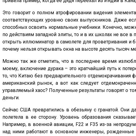
привела пример, когда ее дядя переехал из Индии в Канад
Это говорит о полном атрофировании видения элемента
соответствующих уровню своих выпускников. Даже если 
способных освоить нормальные учебники. Конечно, можно
по действиям западной элиты, то и в их школах не все 
открыть иллюминатор в самолете для проветривания и был
почему нельзя открывать окна на высоте десять тысяч м
Можно так же отметить, что в последнее время излюбл
моему, включение дурака – это кратчайший путь к потер
то, что Китаю без предварительного отдемокрачивания фа
американский рынок, а вот как следует отдемокрачен
управляемый хаос? Полученные результаты говорят о то
деньги.
Сейчас США превратились в обезьяну с гранатой. Они д
полетела в ее сторону. Уровень образования сказыва
Например, в военной авиации, F22 и F35 из-за непроду
над ними работают в основном инженеры, рожденные на