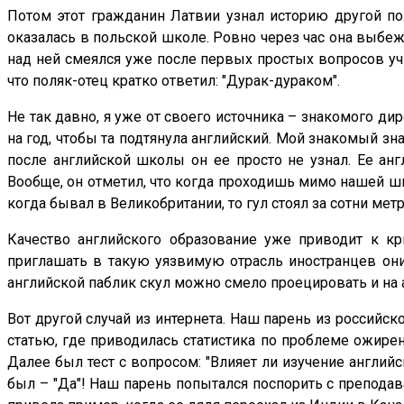
Потом этот гражданин Латвии узнал историю другой по
оказалась в польской школе. Ровно через час она выбежа
над ней смеялся уже после первых простых вопросов учит
что поляк-отец кратко ответил: "Дурак-дураком".
Не так давно, я уже от своего источника – знакомого д
на год, чтобы та подтянула английский. Мой знакомый зна
после английской школы он ее просто не узнал. Ее англ
Вообще, он отметил, что когда проходишь мимо нашей шко
когда бывал в Великобритании, то гул стоял за сотни ме
Качество английского образование уже приводит к кр
приглашать в такую уязвимую отрасль иностранцев они 
английской паблик скул можно смело проецировать и на
Вот другой случай из интернета. Наш парень из российск
статью, где приводилась статистика по проблеме ожирен
Далее был тест с вопросом: "Влияет ли изучение англий
был – "Да"! Наш парень попытался поспорить с преподава