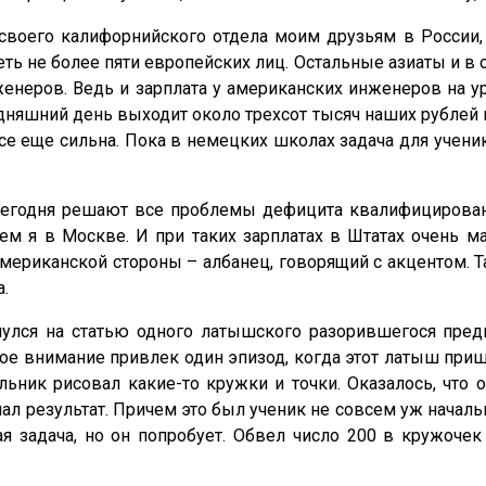
его калифорнийского отдела моим друзьям в России, вс
ть не более пяти европейских лиц. Остальные азиаты и в
енеров. Ведь и зарплата у американских инженеров на у
дняшний день выходит около трехсот тысяч наших рублей
е еще сильна. Пока в немецких школах задача для ученика
сегодня решают все проблемы дефицита квалифицирован
чем я в Москве. И при таких зарплатах в Штатах очень
мериканской стороны – албанец, говорящий с акцентом. Та
.
кнулся на статью одного латышского разорившегося пре
ое внимание привлек один эпизод, когда этот латыш прише
ьник рисовал какие-то кружки и точки. Оказалось, что 
учал результат. Причем это был ученик не совсем уж начал
ая задача, но он попробует. Обвел число 200 в кружоче