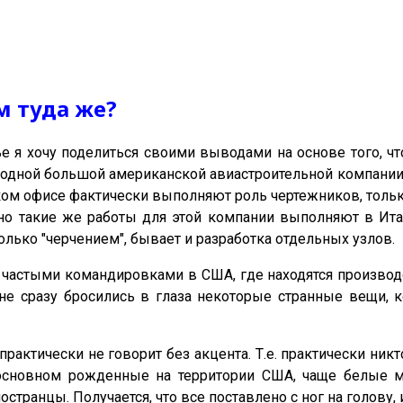
м туда же?
ье я хочу поделиться своими выводами на основе того, 
одной большой американской авиастроительной компании.
ом офисе фактически выполняют роль чертежников, только
но такие же работы для этой компании выполняют в Итал
олько "черчением", бывает и разработка отдельных узлов.
с частыми командировками в США, где находятся произво
не сразу бросились в глаза некоторые странные вещи, 
рактически не говорит без акцента. Т.е. практически ник
 основном рожденные на территории США, чаще белые 
транцы. Получается, что все поставлено с ног на голову, 