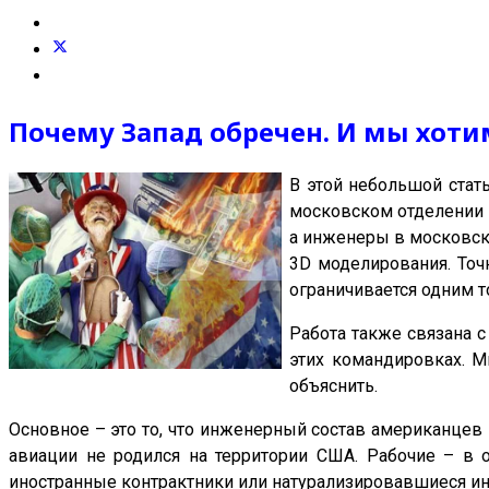
Почему Запад обречен. И мы хоти
В этой небольшой стат
московском отделении 
а инженеры в московск
3D моделирования. Точ
ограничивается одним т
Работа также связана 
этих командировках. М
объяснить.
Основное – это то, что инженерный состав американцев п
авиации не родился на территории США. Рабочие – в
иностранные контрактники или натурализировавшиеся инос