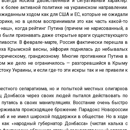
всегда носила двойственный и ситуативный характер.
к более активной политике на украинском направлении.
жиданным ходом как для США и ЕС, которые не ожидали
орике, но в целом воспринимали это как часть какой-то
наш», когда рейтинг Путина (причем не нарисованный, а
ны были признавать даже открытые враги существующего
ивости. В феврале-марте, Россия фактически перешла в
спеха Крымской весны, эйфория поднялась до небывалых
орическому, грандиозному. Многие противники Путина в
ом же дело не ограничилось — разгоревшийся в Крыму
ку Украины, и если где-то эти искры так и не привели к
местного сепаратизма, но и попыткой местных олигархов
ец Донбасса через своих людей пытался действовать по
путаясь в своих манипуляциях. Восстание очень быстро
ддерживала происходящее брожение. Парадокс Новороссии
слаб и не имел широкой поддержки в обществе. Но в ходе
 как «народный губернатор Донбасса» (чистая калька с