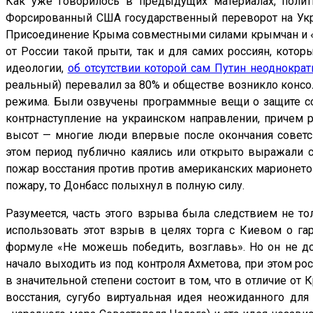
Как уже говорилось в предыдущих материалах, полит
Форсированный США государственный переворот на Укра
Присоединение Крыма совместными силами крымчан и «
от России такой прыти, так и для самих россиян, кото
идеологии,
об отсутствии которой сам Путин неоднократ
реальный) перевалил за 80% и обществе возникло конс
режима. Были озвучены программные вещи о защите соо
контрнаступление на украинском направлении, причем 
высот — многие люди впервые после окончания советск
этом период публично каялись или открыто выражали
пожар восстания против против американских марионеток
пожару, то Донбасс полыхнул в полную силу.
Разумеется, часть этого взрыва была следствием не то
использовать этот взрыв в целях торга с Киевом о га
формуле «Не можешь победить, возглавь». Но он не до
начало выходить из под контроля Ахметова, при этом р
в значительной степени состоит в том, что в отличие о
восстания, сугубо виртуальная идея неожиданного для