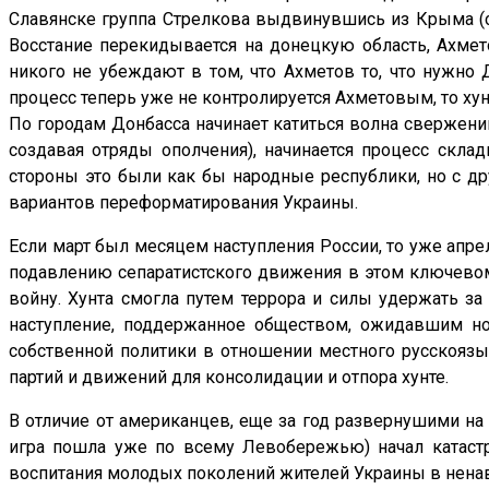
Славянске группа Стрелкова выдвинувшись из Крыма (ср
Восстание перекидывается на донецкую область, Ахмет
никого не убеждают в том, что Ахметов то, что нужно
процесс теперь уже не контролируется Ахметовым, то ху
По городам Донбасса начинает катиться волна свержени
создавая отряды ополчения), начинается процесс скла
стороны это были как бы народные республики, но с др
вариантов переформатирования Украины.
Если март был месяцем наступления России, то уже ап
подавлению сепаратистского движения в этом ключевом
войну. Хунта смогла путем террора и силы удержать за
наступление, поддержанное обществом, ожидавшим но
собственной политики в отношении местного русскоязы
партий и движений для консолидации и отпора хунте.
В отличие от американцев, еще за год развернушими н
игра пошла уже по всему Левобережью) начал катастр
воспитания молодых поколений жителей Украины в ненави