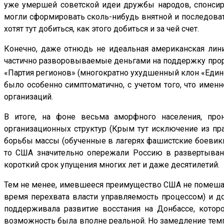
уже умершей советской идеи дружбы народов, спонсиро
могли сформировать сколь-нибудь внятной и последовате
хотят тут добиться, как этого добиться и за чей счет.
Конечно, даже отнюдь не идеальная американская лин
частично разворовываемые деньгами на поддержку пророс
«Партия регионов» (многократно ухудшенный клон «Един
было особенно симптоматично, с учетом того, что имен
организаций.
В итоге, на фоне весьма аморфного населения, про
организационных структур (Крым тут исключение из пр
борьбы массы (обученные в лагерях фашистские боевики 
то США значительно опережали Россию в развертывани
короткий срок упущения многих лет и даже десятилетий.
Тем не менее, имевшееся преимущество США не помешало
время перехвата власти управляемость процессом) и д
поддерживала развитие восстания на Донбассе, которо
возможность была вполне реальной. Но замедление темп