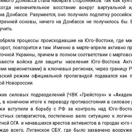
симого Донбасса стала набирать сторонников. Так как хун
когда незначительное восстание вокруг виртуальной 
на Донбассе. Разумеется, оно получило подпитку россий
тренней основы, ничего на Донбассе не получилось бы. 
учить.
обряла процессы происходившие на Юго-Востоке, где ма
рот, повторится и там. Именно в марте-апреле активно п
очной Украины, причем в полном соответствии с мартовс
вести войска для защиты населения Юго-Востока. Акт
ми марионетками) в ключевых регионах, через границу Р
ский режим официальной пропагандой подавался как п
ой Новороссии.
их силовых подразделений (ЧВК «Грейстоун» и «Академ
 в конечном итоге к переводу противостояния в силовое 
ки вступили в борьбу с РФ за контроль над Юго-Восто
тных сепаратистов, постепенно вело ситуацию к логич
тной ОГА и начавшихся арестов активистов в городах юго-в
жде всего, Луганское СБУ, где было захвачено вооруже