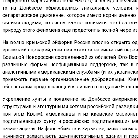
«народного мэра Севастополя Чалого) и эта идея незави
то на Донбассе образовались уникальные условия, 
сепаратистское движение, которое имело корни именно 
своими людьми, но очень важно понимать, что без вну
природу этого феномена еще предстоит в полной мере из
На волне крымской эйфории Россия вполне открыто од
крымский сценарий, ставший ответов на киевский перево
Большой Новороссии составленной из областей Юго-Вост
различные формы неофициальной поддержки, так и в
аналогичными американскими службами (и их украински
приезжать первые организованные добровольцы. Киев
обоснования продолжающейся линии на создание Больш
Укрепление хунты и появление на Донбассе американск
структурами и агентурными сетями российской разведки,
при этом Крым), американцы и их киевские марионет
подпитывающих хунту и российских подпитывавших мес
начале апреля. На фоне убийств в Харькове, зачистки мес
начинают захватывать административные здания и пре