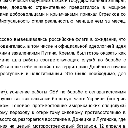
та фактически обрушила старый государственный аппарат,
идеи, довольно стремительно превратилось в мощное
скими добровольцами и крымчанами, приехал Стрелков со
Виртуальность стала реальностью меньше чем за месяц,
ссово вывешивались российские флаги в ожидании, что
родвигалась, в том числе и официальной идеологией идея
кими заявлениями Путина, Кремль был готов оказать как
ивно шла работа соответствующих служб по борьбе с
Ф вполне себе спокойно на территорию Донбасса начали
реступный и нелегитимный. Это было необходимо, для
и»), усиление работы СБУ по борьбе с сепаратистскими
русло, так как захватив большую часть Украины (потеряв
ком. Теневое противостояние американских спецслужб
ному переходу к открытому силовому противостоянию в
остока, разгорается восстание в Донецке и Луганске, где
ния на целый моторострелковый батальон. 12 апреля в