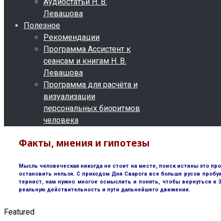
Аудиостатьи Н. В.
Левашова
Полезное
Рекомендации
Программа Ассистент к
сеансам и книгам Н. В.
Левашова
Программа для расчёта и
визуализации
персональных биоритмов
человека
Факты, мнения и гипотезы
Мысль человеческая никогда не стоит на месте, поиск истины это пр
остановить нельзя. С приходом Дня Сварога все больше русов пробу
тернист, нам нужно многое осмыслить и понять, чтобы вернуться к
реальную действительность и пути дальнейшего движения.
Featured