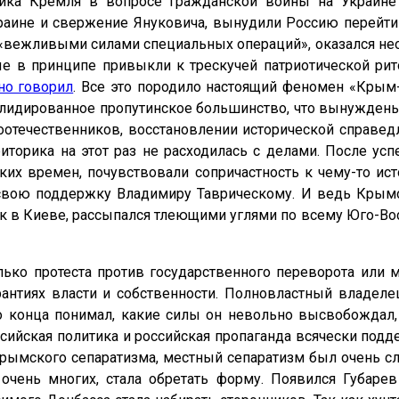
ика Кремля в вопросе гражданской войны на Украине 
ине и свержение Януковича, вынудили Россию перейти 
вежливыми силами специальных операций», оказался нео
рые в принципе привыкли к трескучей патриотической рит
но говорил
. Все это породило настоящий феномен «Крым-
олидированное пропутинское большинство, что вынужде
течественников, восстановлении исторической справедл
риторика на этот раз не расходилась с делами. После у
их времен, почувствовали сопричастность к чему-то ист
 свою поддержку Владимиру Таврическому. И ведь Крым
 в Киеве, рассыпался тлеющими углями по всему Юго-Восто
лько протеста против государственного переворота или 
рантиях власти и собственности. Полновластный владел
 конца понимал, какие силы он невольно высвобождал, 
оссийская политика и российская пропаганда всячески по
т Крымского сепаратизма, местный сепаратизм был очень 
 очень многих, стала обретать форму. Появился Губарев