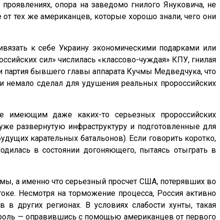
проявлениях, опора на заведомо гнилого Януковича, не
 от тех же американцев, которые хорошо знали, чего они
ивязать к себе Украину экономическими подарками или
оссийских сил» числилась «классово-чуждая» КПУ, гнилая
и партия бывшего главы аппарата Кучмы Медведчука, что
» и немало сделал для удушения реальных пророссийских
 не имеющим даже каких-то серьезных пророссийских
 уже развернутую инфраструктуру и подготовленные для
удущих карательных батальонов). Если говорить коротко,
одилась в состоянии догоняющего, пытаясь отыграть в
мы, а именно что серьезный просчет США, потерявших во
оке. Несмотря на торможение процесса, Россия активно
 в других регионах. В условиях слабости хунты, такая
ю роль — оправившись с помощью американцев от первого