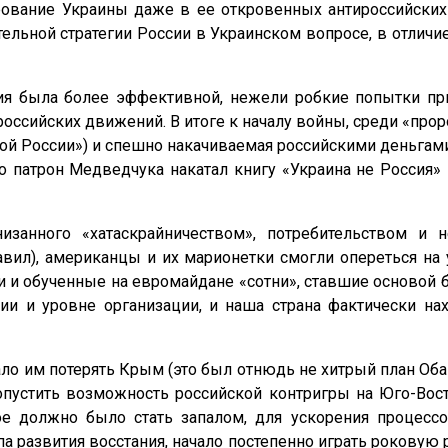
вание Украины даже в ее откровенных антироссийских 
льной стратегии России в Украинском вопросе, в отличие
ия была более эффективной, нежели робкие попытки пр
сийских движений. В итоге к началу войны, среди «прор
ой России») и спешно накачиваемая российскими деньгам
но патрон Медведчука накатал книгу «Украина не Россия
низанного «хатаскрайничеством», потребительством и
авил), американцы и их марионетки смогли опереться на
и обученные на евромайдане «сотни», ставшие основой б
и и уровне организации, и наша страна фактически нах
 им потерять Крым (это был отнюдь не хитрый план Оба
опустить возможность российской контригры на Юго-Вост
е должно было стать запалом, для ускорения процессов
а развития восстания, начало постепенно играть рокову