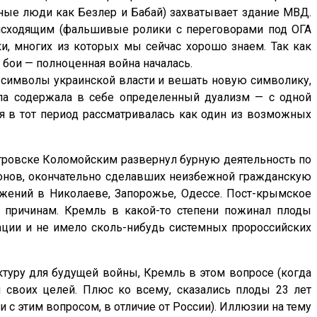
тные люди как Безлер и Бабай) захватывает здание МВД.
роисходящим (фальшивые ролики с переговорами под ОГА
и, многих из которых мы сейчас хорошо знаем. Так как
 бои — полноценная война началась.
ь символы украинской власти и вешать новую символику,
чала содержала в себе определенный дуализм — с одной
ая в тот период рассматривалась как один из возможных
тровске Коломойским развернул бурную деятельность по
ьонов, окончательно сделавших неизбежной гражданскую
вижений в Николаеве, Запорожье, Одессе. Пост-крымское
 причинам. Кремль в какой-то степени пожинал плоды
ации и не имело сколь-нибудь системных пророссийских
туру для будущей войны, Кремль в этом вопросе (когда
 своих целей. Плюс ко всему, сказались плоды 23 лет
с этим вопросом, в отличие от России). Иллюзии на тему