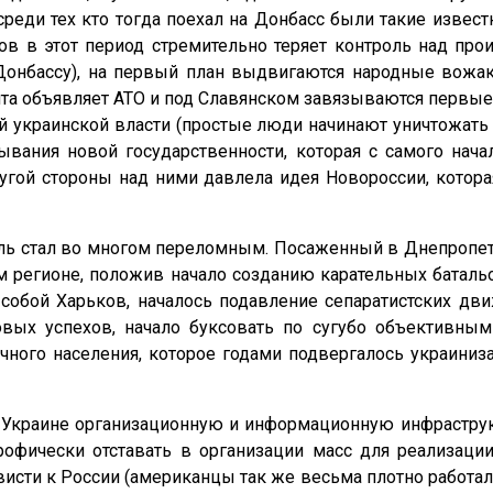
еди тех кто тогда поехал на Донбасс были такие извес
ов в этот период стремительно теряет контроль над п
 Донбассу), на первый план выдвигаются народные вожак
нта объявляет АТО и под Славянском завязываются первые
й украинской власти (простые люди начинают уничтожат
дывания новой государственности, которая с самого на
угой стороны над ними давлела идея Новороссии, котор
рель стал во многом переломным. Посаженный в Днепропе
 регионе, положив начало созданию карательных батал
 собой Харьков, началось подавление сепаратистских д
вых успехов, начало буксовать по сугубо объективным
чного населения, которое годами подвергалось украиниз
а Украине организационную и информационную инфраструк
офически отставать в организации масс для реализации
сти к России (американцы так же весьма плотно работали 