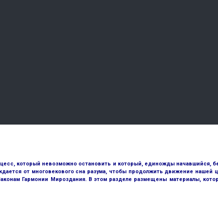
оцесс, который невозможно остановить и который, единожды начавшийся, бе
ждается от многовекового сна разума, чтобы продолжить движение нашей ц
 Законам Гармонии Мироздания. В этом разделе размещены материалы, кото