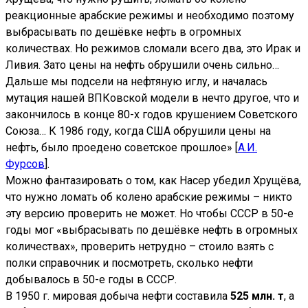
реакционные арабские режимы и необходимо поэтому
выбрасывать по дешёвке нефть в огромных
количествах. Но режимов сломали всего два, это Ирак и
Ливия. Зато цены на нефть обрушили очень сильно…
Дальше мы подсели на нефтяную иглу, и началась
мутация нашей ВПКовской модели в нечто другое, что и
закончилось в конце 80-х годов крушением Советского
Союза… К 1986 году, когда США обрушили цены на
нефть, было проедено советское прошлое» [
А.И.
Фурсов
].
Можно фантазировать о том, как Насер убедил Хрущёва,
что нужно ломать об колено арабские режимы – никто
эту версию проверить не может. Но чтобы СССР в 50-е
годы мог «выбрасывать по дешёвке нефть в огромных
количествах», проверить нетрудно – стоило взять с
полки справочник и посмотреть, сколько нефти
добывалось в 50-е годы в СССР.
В 1950 г. мировая добыча нефти составила
525 млн. т
, а