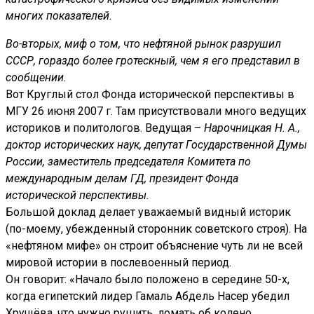
многих показателей.
Во-вторых, миф о том, что нефтяной рынок разрушил
СССР, гораздо более гротескный, чем я его представил в
сообщении.
Вот Круглый стол Фонда исторической перспективы в
МГУ 26 июня 2007 г. Там присутствовали много ведущих
историков и политологов. Ведущая –
Нарочницкая Н. А.,
доктор исторических наук, депутат Государственной Думы
России, заместитель председателя Комитета по
международным делам ГД, президент Фонда
исторической перспективы.
Большой доклад делает уважаемый видный историк
(по-моему, убежденный сторонник советского строя). На
«нефтяном мифе» он строит объяснение чуть ли не всей
мировой истории в послевоенный период.
Он говорит: «Начало было положено в середине 50-х,
когда египетский лидер Гамаль Абдель Насер убедил
Хрущёва, что нужно рушить, ломать об колено