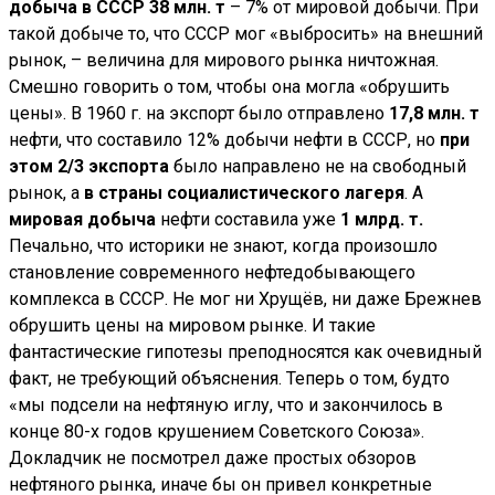
добыча в СССР 38 млн. т
– 7% от мировой добычи. При
такой добыче то, что СССР мог «выбросить» на внешний
рынок, – величина для мирового рынка ничтожная.
Смешно говорить о том, чтобы она могла «обрушить
цены». В 1960 г. на экспорт было отправлено
17,8 млн. т
нефти, что составило 12% добычи нефти в СССР, но
при
этом 2/3 экспорта
было направлено не на свободный
рынок, а
в страны социалистического лагеря
. А
мировая добыча
нефти составила уже
1 млрд. т.
Печально, что историки не знают, когда произошло
становление современного нефтедобывающего
комплекса в СССР. Не мог ни Хрущёв, ни даже Брежнев
обрушить цены на мировом рынке. И такие
фантастические гипотезы преподносятся как очевидный
факт, не требующий объяснения. Теперь о том, будто
«мы подсели на нефтяную иглу, что и закончилось в
конце 80-х годов крушением Советского Союза».
Докладчик не посмотрел даже простых обзоров
нефтяного рынка, иначе бы он привел конкретные