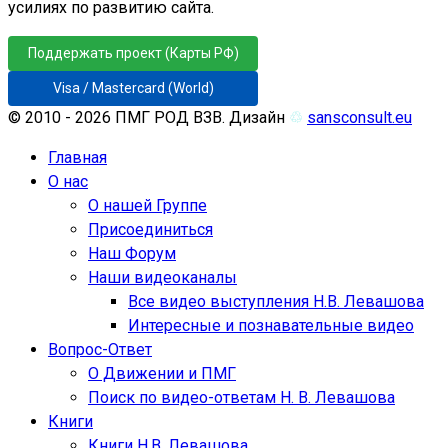
усилиях по развитию сайта.
Поддержать проект (Карты РФ)
Visa / Mastercard (World)
© 2010 - 2026 ПМГ РОД ВЗВ. Дизайн
♲
sansconsult.eu
Главная
О нас
О нашей Группе
Присоединиться
Наш Форум
Наши видеоканалы
Все видео выступления Н.В. Левашова
Интересные и познавательные видео
Вопрос-Ответ
О Движении и ПМГ
Поиск по видео-ответам Н. В. Левашова
Книги
Книги Н.В. Левашова