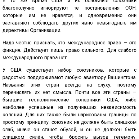
В то же время США и их основные союзники
благополучно игнорируют те постановления ООН,
которые им не нравятся, и одновременно они
заставляют соблюдать других явно невыгодные им
директивы Организации.
Надо честно признать, что международное право — это
фикция. Действует лишь право сильного. Для слабого
международного права нет.
У США существует набор союзников, которые с
радостью поддерживают любую авантюру Вашингтона.
Названия этих стран всегда на слуху, поэтому
перечислять их нет смысла. Почти все эти страны —
бывшие геополитические соперники США, либо
наиболее успешные из получивших независимость
колоний. Для них также были нарисованы границы по
простому принципу: союзник не должен быть слишком
слаб, иначе он станет обузой, и он не должен быть
слишком силён, чтобы бросить вызов гегемону.