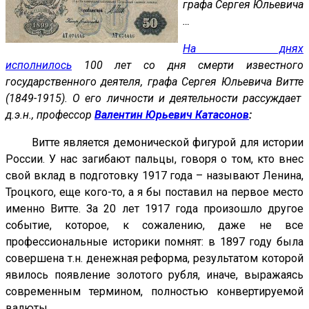
графа Сергея Юльевича
…
На днях
исполнилось
100 лет со дня смерти известного
государственного деятеля, графа Сергея Юльевича Витте
(1849-1915). О его личности и деятельности рассуждает
д.э.н., профессор
Валентин Юрьевич Катасонов
:
Витте является демонической фигурой для истории
России. У нас загибают пальцы, говоря о том, кто внес
свой вклад в подготовку 1917 года – называют Ленина,
Троцкого, еще кого-то, а я бы поставил на первое место
именно Витте. За 20 лет 1917 года произошло другое
событие, которое, к сожалению, даже не все
профессиональные историки помнят: в 1897 году была
совершена т.н. денежная реформа, результатом которой
явилось появление золотого рубля, иначе, выражаясь
современным термином, полностью конвертируемой
валюты.