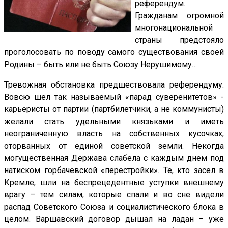
референдум.
Гражданам огромной
многонациональной
страны предстояло
проголосовать по поводу самого существования своей
Родины – быть или не быть Союзу Нерушимому…
Тревожная обстановка предшествовала референдуму.
Вовсю шел так называемый «парад суверенитетов» -
карьеристы от партии (партбилетчики, а не коммунисты)
желали стать удельными князьками и иметь
неограниченную власть на собственных кусочках,
оторванных от единой советской земли. Некогда
могущественная Держава слабела с каждым днем под
натиском горбачевской «перестройки». Те, кто засел в
Кремле, шли на беспрецедентные уступки внешнему
врагу – тем силам, которые спали и во сне видели
распад Советского Союза и социалистического блока в
целом. Варшавский договор дышал на ладан – уже