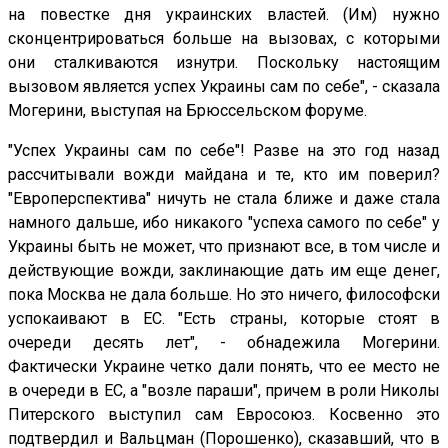
на повестке дня украинских властей. (Им) нужно
сконцентрироваться больше на вызовах, с которыми
они сталкиваются изнутри. Поскольку настоящим
вызовом является успех Украины сам по себе", - сказала
Могерини, выступая на Брюссельском форуме.
"Успех Украины сам по себе"! Разве на это год назад
рассчитывали вожди майдана и те, кто им поверил?
"Европерспектива" ничуть не стала ближе и даже стала
намного дальше, ибо никакого "успеха самого по себе" у
Украины быть не может, что признают все, в том числе и
действующие вожди, заклинающие дать им еще денег,
пока Москва не дала больше. Но это ничего, философски
успокаивают в ЕС. "Есть страны, которые стоят в
очереди десять лет", - обнадежила Могерини.
Фактически Украине четко дали понять, что ее место не
в очереди в ЕС, а "возле параши", причем в роли Николы
Питерского выступил сам Евросоюз. Косвенно это
подтвердил и Вальцман (Порошенко), сказавший, что в