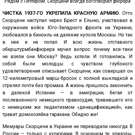
Рядом с Гитлером. Скорцени всегда боготворил фюрера
ЧИСТКА 1937-ГО УКРЕПИЛА КРАСНУЮ АРМИЮ.
Отто
Скорцени наступал через Брест и Ельню, участвовал в
окружении войск Юго-Западного фронта на Украине,
любовался в бинокль на далекие купола Москвы. Но так
в нее и не попал. И всю жизнь отставного
оберштурмбанфюрера мучил вопрос: почему все-таки
не взяли они Москву? Ведь хотели. И готовились. И
собой были молодцы: с чувством глубокого
удовлетворения описывает Скорцени, как совершал он
12-километровый марш-бросок с полной выкладкой и
стрелял почти без промаха. А жизнь пришлось закончить
в далекой Испании — в эмиграции, бегая от
послевоенного немецкого правосудия, травившего его
с немецким же педантизмом «денацификацией», как
травит домохозяйка таракана. Обидно же!
Мемуары Скорцени в Украине не переводили никогда. В
России — только с купюрами. В основном те эпизоды,