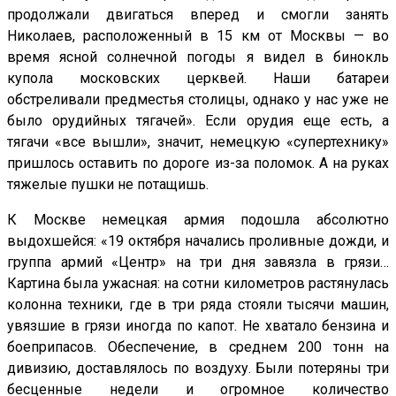
продолжали двигаться вперед и смогли занять
Николаев, расположенный в 15 км от Москвы — во
время ясной солнечной погоды я видел в бинокль
купола московских церквей. Наши батареи
обстреливали предместья столицы, однако у нас уже не
было орудийных тягачей». Если орудия еще есть, а
тягачи «все вышли», значит, немецкую «супертехнику»
пришлось оставить по дороге из-за поломок. А на руках
тяжелые пушки не потащишь.
К Москве немецкая армия подошла абсолютно
выдохшейся: «19 октября начались проливные дожди, и
группа армий «Центр» на три дня завязла в грязи…
Картина была ужасная: на сотни километров растянулась
колонна техники, где в три ряда стояли тысячи машин,
увязшие в грязи иногда по капот. Не хватало бензина и
боеприпасов. Обеспечение, в среднем 200 тонн на
дивизию, доставлялось по воздуху. Были потеряны три
бесценные недели и огромное количество