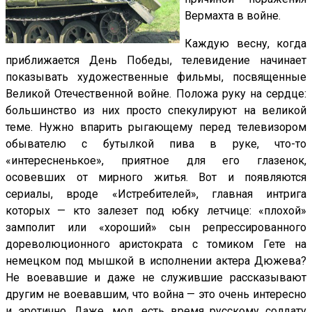
Вермахта в войне.
Каждую весну, когда
приближается День Победы, телевидение начинает
показывать художественные фильмы, посвященные
Великой Отечественной войне. Положа руку на сердце:
большинство из них просто спекулируют на великой
теме. Нужно впарить рыгающему перед телевизором
обывателю с бутылкой пива в руке, что-то
«интересненькое», приятное для его глазенок,
осовевших от мирного житья. Вот и появляются
сериалы, вроде «Истребителей», главная интрига
которых — кто залезет под юбку летчице: «плохой»
замполит или «хороший» сын репрессированного
дореволюционного аристократа с томиком Гете на
немецком под мышкой в исполнении актера Дюжева?
Не воевавшие и даже не служившие рассказывают
другим не воевавшим, что война — это очень интересно
и эротично. Даже, мол, есть время русскому солдату