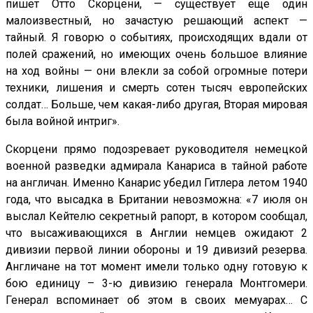
пишет Отто Скорцени, — существует еще один
малоизвестный, но зачастую решающий аспект —
тайный. Я говорю о событиях, происходящих вдали от
полей сражений, но имеющих очень большое влияние
на ход войны — они влекли за собой огромные потери
техники, лишения и смерть сотен тысяч европейских
солдат… Больше, чем какая-либо другая, Вторая мировая
была войной интриг».
Скорцени прямо подозревает руководителя немецкой
военной разведки адмирала Канариса в тайной работе
на англичан. Именно Канарис убедил Гитлера летом 1940
года, что высадка в Британии невозможна: «7 июля он
выслал Кейтелю секретный рапорт, в котором сообщал,
что высаживающихся в Англии немцев ожидают 2
дивизии первой линии обороны и 19 дивизий резерва.
Англичане на тот момент имели только одну готовую к
бою единицу – 3-ю дивизию генерала Монтгомери.
Генерал вспоминает об этом в своих мемуарах… С