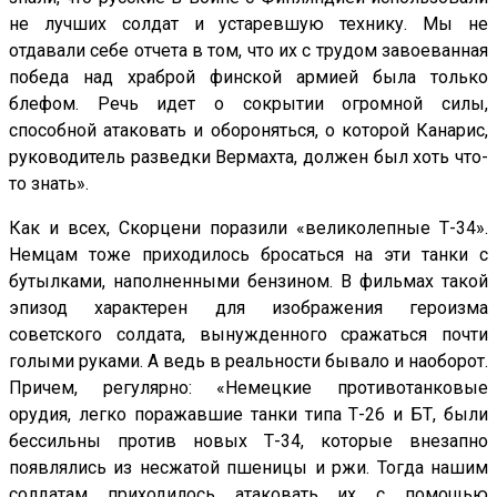
не лучших солдат и устаревшую технику. Мы не
отдавали себе отчета в том, что их с трудом завоеванная
победа над храброй финской армией была только
блефом. Речь идет о сокрытии огромной силы,
способной атаковать и обороняться, о которой Канарис,
руководитель разведки Вермахта, должен был хоть что-
то знать».
Как и всех, Скорцени поразили «великолепные Т-34».
Немцам тоже приходилось бросаться на эти танки с
бутылками, наполненными бензином. В фильмах такой
эпизод характерен для изображения героизма
советского солдата, вынужденного сражаться почти
голыми руками. А ведь в реальности бывало и наоборот.
Причем, регулярно: «Немецкие противотанковые
орудия, легко поражавшие танки типа Т-26 и БТ, были
бессильны против новых Т-34, которые внезапно
появлялись из несжатой пшеницы и ржи. Тогда нашим
солдатам приходилось атаковать их с помощью