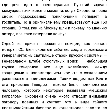
где речь идет о спецоперациях. Русский вариант
мемуаров начинается с момента, когда Скорцени после
своих подмосковных приключений попадает в
госпиталь. Но в оригинале ему предшествуют еще 150
страниц. О том, как на Москву шли и почему, по мнению
автора, все-таки потерпели конфуз.
Одной из причин поражения немцев, как считает
ветеран СС, был скрытый саботаж среди германского
генералитета: «В святилище старой прусской системы —
Генеральном штабе сухопутных войск — небольшая
группа генералов все еще колебалась между
традициями и нововведением, кое-кто с сожалением
расставался с привилегиями… Таким людям, как Бек и
его приемник Гальдер… тяжело было повиноваться
человеку, которого некоторые называли «чешским
капралом». Скорцени очень много отводит внимания
заговору военных и считает, что в виде тайного
противодействия фюреру он существовал задолго до