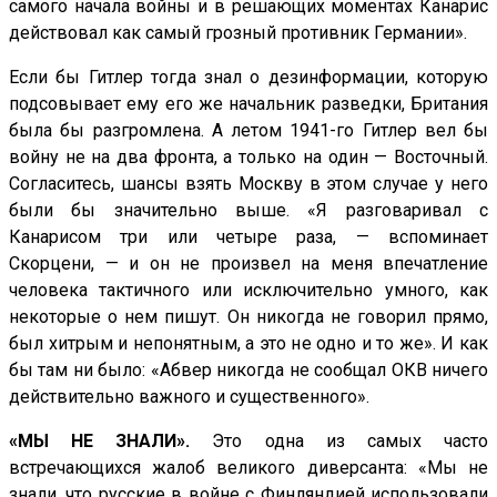
самого начала войны и в решающих моментах Канарис
действовал как самый грозный противник Германии».
Если бы Гитлер тогда знал о дезинформации, которую
подсовывает ему его же начальник разведки, Британия
была бы разгромлена. А летом 1941-го Гитлер вел бы
войну не на два фронта, а только на один — Восточный.
Согласитесь, шансы взять Москву в этом случае у него
были бы значительно выше. «Я разговаривал с
Канарисом три или четыре раза, — вспоминает
Скорцени, — и он не произвел на меня впечатление
человека тактичного или исключительно умного, как
некоторые о нем пишут. Он никогда не говорил прямо,
был хитрым и непонятным, а это не одно и то же». И как
бы там ни было: «Абвер никогда не сообщал ОКВ ничего
действительно важного и существенного».
«МЫ НЕ ЗНАЛИ».
Это одна из самых часто
встречающихся жалоб великого диверсанта: «Мы не
знали, что русские в войне с Финляндией использовали